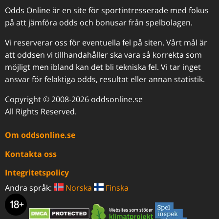
Odds Online är en site för sportintresserade med fokus
på att jämföra odds och bonusar från spelbolagen.
Vi reserverar oss för eventuella fel på siten. Vårt mål är
att oddsen vi tillhandahåller ska vara så korrekta som
möjligt men ibland kan det bli tekniska fel. Vi tar inget
ansvar för felaktiga odds, resultat eller annan statistik.
Copyright © 2008-2026 oddsonline.se
All Rights Reserved.
Om oddsonline.se
Kontakta oss
Integritetspolicy
Andra språk:
Norska
Finska