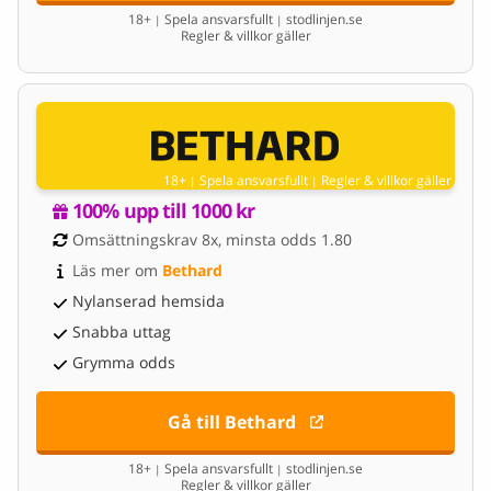
18+
Spela ansvarsfullt
stodlinjen.se
|
|
Regler & villkor gäller
18+
Spela ansvarsfullt
Regler & villkor gäller
|
|
100% upp till 1000 kr
Omsättningskrav 8x, minsta odds 1.80
Läs mer om 
Bethard
Nylanserad hemsida
Snabba uttag
Grymma odds
Gå till Bethard
18+
Spela ansvarsfullt
stodlinjen.se
|
|
Regler & villkor gäller