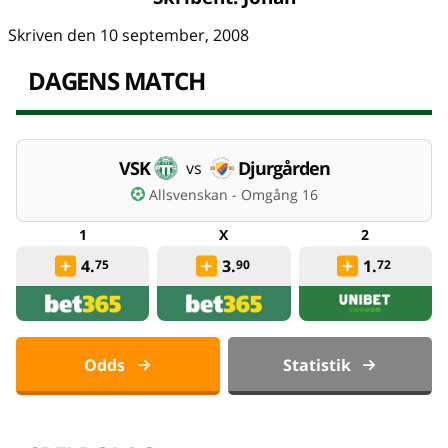
Skriven den 10 september, 2008
DAGENS MATCH
VSK
Djurgården
vs
Allsvenskan - Omgång 16
4.
3.
1.
75
90
72
Odds
Statistik