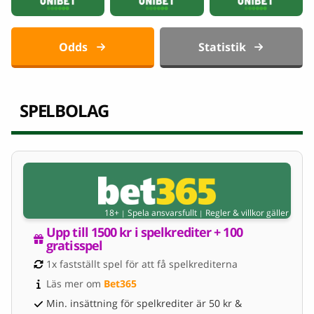
Odds
Statistik
SPELBOLAG
18+
Spela ansvarsfullt
Regler & villkor gäller
|
|
Upp till 1500 kr i spelkrediter + 100 
gratisspel
1x fastställt spel för att få spelkrediterna
Läs mer om 
Bet365
Min. insättning för spelkrediter är 50 kr &