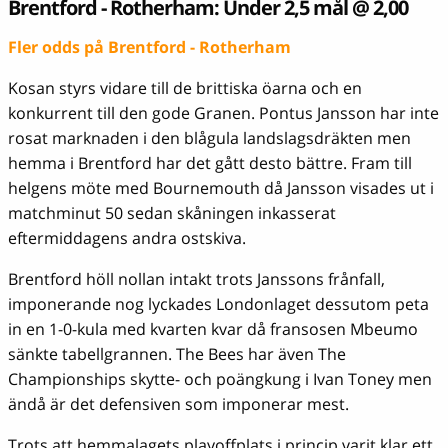
Brentford - Rotherham: Under 2,5 mål @ 2,00
Fler odds på Brentford - Rotherham
Kosan styrs vidare till de brittiska öarna och en
konkurrent till den gode Granen. Pontus Jansson har inte
rosat marknaden i den blågula landslagsdräkten men
hemma i Brentford har det gått desto bättre. Fram till
helgens möte med Bournemouth då Jansson visades ut i
matchminut 50 sedan skåningen inkasserat
eftermiddagens andra ostskiva.
Brentford höll nollan intakt trots Janssons frånfall,
imponerande nog lyckades Londonlaget dessutom peta
in en 1-0-kula med kvarten kvar då fransosen Mbeumo
sänkte tabellgrannen. The Bees har även The
Championships skytte- och poängkung i Ivan Toney men
ändå är det defensiven som imponerar mest.
Trots att hemmalagets playoffplats i princip varit klar ett