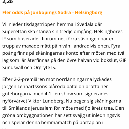
2,26
Fler odds på Jönköpings Södra - Helsingborg
Vi inleder tisdagstrippen hemma i Svedala där
Superettan ska stänga sin tredje omgång. Helsingborgs
IF som huserade i finrummet förra säsongen har en
trupp av maxade mått på nivån i andradivisionen. Fyra
poäng finns på skåningarnas konto efter möten med två
lag som lär återfinnas på den övre halvan vid bokslut, GIF
Sundsvall och Örgryte IS.
Efter 2-2-premiären mot norrlänningarna lyckades
Jörgen Lennartssons blåröda bataljon brotta ner
göteborgarna med 4-1 i en show som signerades
nyförvärvet Viktor Lundberg. Nu beger sig skåningarna
till Smålands Jerusalem för möte med fjolårets trea. Den
gröna ombyggnationen har sett svajig ut inledningsvis
och spelar denna hemmamatch på bortaplan i