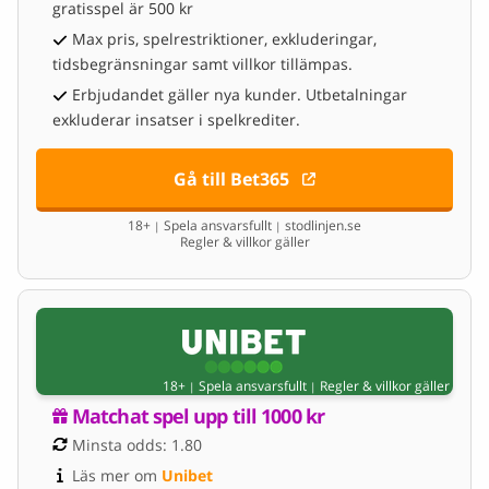
gratisspel är 500 kr
Max pris, spelrestriktioner, exkluderingar,
tidsbegränsningar samt villkor tillämpas.
Erbjudandet gäller nya kunder. Utbetalningar
exkluderar insatser i spelkrediter.
Gå till Bet365
18+
Spela ansvarsfullt
stodlinjen.se
|
|
Regler & villkor gäller
18+
Spela ansvarsfullt
Regler & villkor gäller
|
|
Matchat spel upp till 1000 kr
Minsta odds: 1.80
Läs mer om 
Unibet