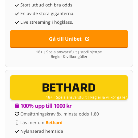
Stort utbud och bra odds.
En av de stora giganterna.
Live streaming i högklass.
Gå till Unibet
18+
Spela ansvarsfullt
stodlinjen.se
|
|
Regler & villkor gäller
18+
Spela ansvarsfullt
Regler & villkor gäller
|
|
100% upp till 1000 kr
Omsättningskrav 8x, minsta odds 1.80
Läs mer om 
Bethard
Nylanserad hemsida