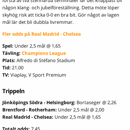
första av två stenhårda semifinaler lär det knappast bli
någon klang- och jubelföreställning. Detta möte löper
skyhög risk att ticka 0-0 en bra bit. Gör något av lagen
mål lär det bli dubbla livremmar.
Fler odds på Real Madrid - Chelsea
Spel:
Under 2,5 mål @ 1,65
Tävling:
Champions League
Plats:
Alfredo di Stéfano Stadium
Tid:
21.00
TV:
Viaplay, V Sport Premium
Trippeln
Jönköpings Södra - Helsingborg:
Bortaseger @ 2,26
Brentford - Rotherham:
Under 2,5 mål @ 2,00
Real Madrid - Chelsea:
Under 2,5 mål @ 1,65
Totalt odds:
7,45