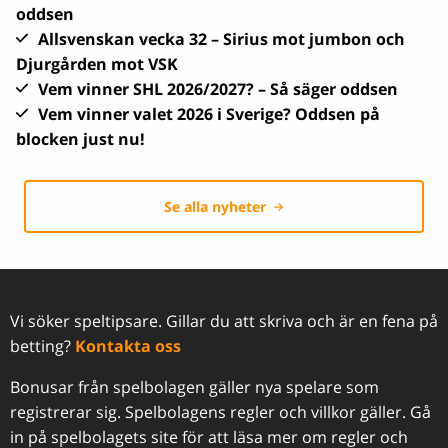
oddsen
Allsvenskan vecka 32 – Sirius mot jumbon och
Djurgården mot VSK
Vem vinner SHL 2026/2027? – Så säger oddsen
Vem vinner valet 2026 i Sverige? Oddsen på
blocken just nu!
Se alla nyheter
Vi söker speltipsare. Gillar du att skriva och är en fena på
betting?
Kontakta oss
Bonusar från spelbolagen gäller nya spelare som
registrerar sig. Spelbolagens regler och villkor gäller. Gå
in på spelbolagets site för att läsa mer om regler och