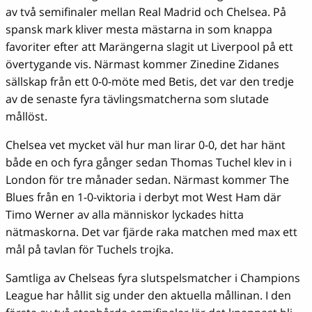
av två semifinaler mellan Real Madrid och Chelsea. På
spansk mark kliver mesta mästarna in som knappa
favoriter efter att Marängerna slagit ut Liverpool på ett
övertygande vis. Närmast kommer Zinedine Zidanes
sällskap från ett 0-0-möte med Betis, det var den tredje
av de senaste fyra tävlingsmatcherna som slutade
mållöst.
Chelsea vet mycket väl hur man lirar 0-0, det har hänt
både en och fyra gånger sedan Thomas Tuchel klev in i
London för tre månader sedan. Närmast kommer The
Blues från en 1-0-viktoria i derbyt mot West Ham där
Timo Werner av alla människor lyckades hitta
nätmaskorna. Det var fjärde raka matchen med max ett
mål på tavlan för Tuchels trojka.
Samtliga av Chelseas fyra slutspelsmatcher i Champions
League har hållit sig under den aktuella mållinan. I den