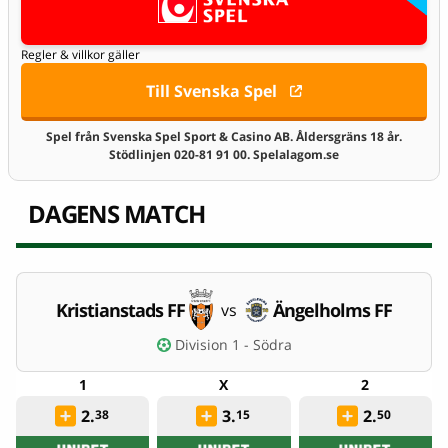
Regler & villkor gäller
Till Svenska Spel
Spel från Svenska Spel Sport & Casino AB. Åldersgräns 18 år.
Stödlinjen 020-81 91 00. Spelalagom.se
DAGENS MATCH
Kristianstads FF
Ängelholms FF
vs
Division 1 - Södra
2.
3.
2.
38
15
50