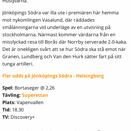
Husqvarna.
Jönköpings Södra var illa ute i premiären här hemma
mot nykomlingen Vasalund, där räddades
smålänningarna vid underläge av en utvisning på
stockholmarna. Närmast kommer värdarna från en
misslyckad resa till Borås där Norrby serverade 2-0-kaka.
Det är onekligen svårt att se hur Södra ska stå emot när
Granen, Lundberg och Van den Hurk sätter fart på sitt
tunga artilleri.
Fler odds på Jönköpings Södra - Helsingborg
Spel:
Bortaseger @ 2,26
Tävling:
Superettan
Plats:
Vapenvallen
Tid:
18.30
TV:
Discovery+