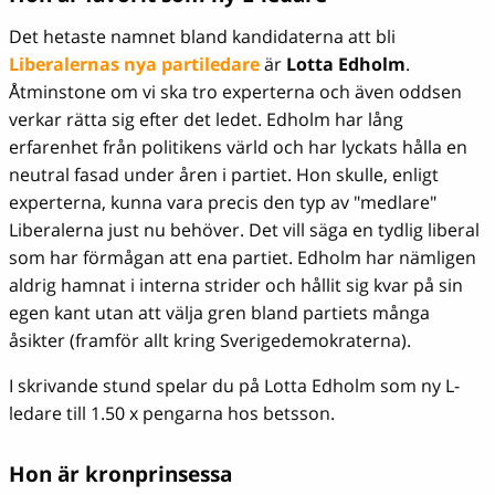
Det hetaste namnet bland kandidaterna att bli
Liberalernas nya partiledare
är
Lotta Edholm
.
Åtminstone om vi ska tro experterna och även oddsen
verkar rätta sig efter det ledet. Edholm har lång
erfarenhet från politikens värld och har lyckats hålla en
neutral fasad under åren i partiet. Hon skulle, enligt
experterna, kunna vara precis den typ av "medlare"
Liberalerna just nu behöver. Det vill säga en tydlig liberal
som har förmågan att ena partiet. Edholm har nämligen
aldrig hamnat i interna strider och hållit sig kvar på sin
egen kant utan att välja gren bland partiets många
åsikter (framför allt kring Sverigedemokraterna).
I skrivande stund spelar du på Lotta Edholm som ny L-
ledare till 1.50 x pengarna hos betsson.
Hon är kronprinsessa