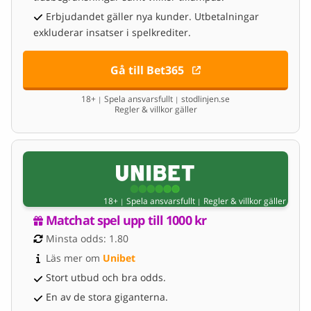
Erbjudandet gäller nya kunder. Utbetalningar
exkluderar insatser i spelkrediter.
Gå till Bet365
18+
Spela ansvarsfullt
stodlinjen.se
|
|
Regler & villkor gäller
18+
Spela ansvarsfullt
Regler & villkor gäller
|
|
Matchat spel upp till 1000 kr
Minsta odds: 1.80
Läs mer om 
Unibet
Stort utbud och bra odds.
En av de stora giganterna.