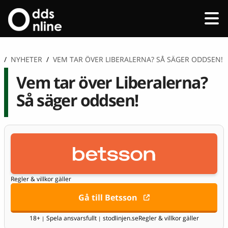
/
NYHETER
/
VEM TAR ÖVER LIBERALERNA? SÅ SÄGER ODDSEN!
Vem tar över Liberalerna?
Så säger oddsen!
Regler & villkor gäller
Gå till Betsson
18+
Spela ansvarsfullt
stodlinjen.se
Regler & villkor gäller
|
|