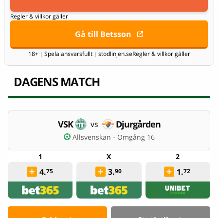
Regler & villkor gäller
Gå till Betsson
18+
Spela ansvarsfullt
stodlinjen.se
Regler & villkor gäller
|
|
DAGENS MATCH
VSK
Djurgården
vs
Allsvenskan - Omgång 16
4.
3.
1.
75
90
72