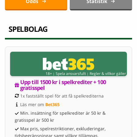
Odds
Statistik
SPELBOLAG
18+
Spela ansvarsfullt
Regler & villkor gäller
|
|
Upp till 1500 kr i spelkrediter + 100 
gratisspel
1x fastställt spel för att få spelkrediterna
Läs mer om 
Bet365
Min. insättning för spelkrediter är 50 kr &
gratisspel är 500 kr
Max pris, spelrestriktioner, exkluderingar,
tidsbegränsningar samt villkor tillämpas.