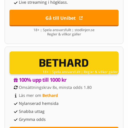
Live streaming i högklass.
Gå till Unibet
18+
Spela ansvarsfullt
stodlinjen.se
|
|
Regler & villkor gäller
18+
Spela ansvarsfullt
Regler & villkor gäller
|
|
100% upp till 1000 kr
Omsättningskrav 8x, minsta odds 1.80
Läs mer om 
Bethard
Nylanserad hemsida
Snabba uttag
Grymma odds