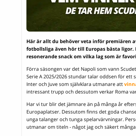
Här är allt du behöver veta inför premiären a
fotbollsliga även hör till Europas bästa ligor
resonerande snack om vilka lag som är favori
Förra säsongen var det Napoli som vann Scudetto
Serie A 2025/2026 stundar talar oddsen för ett s
Inter och Juve som självklara utmanare att
vinn
intressant trupp och dessutom verkar Roma var
Har vi tur blir det jämnare än på många år efter
Europaplatser. Dessutom finns det goda chanser a
unga talanger och tunga spelarvärvningar. Per
utmanar om titeln - något jag och säkert många 