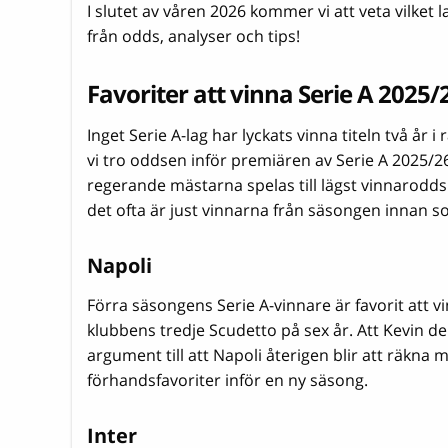
I slutet av våren 2026 kommer vi att veta vilket 
från odds, analyser och tips!
Favoriter att vinna Serie A 2025/
Inget Serie A-lag har lyckats vinna titeln två å
vi tro oddsen inför premiären av Serie A 2025/
regerande mästarna spelas till lägst vinnarodds
det ofta är just vinnarna från säsongen innan s
Napoli
Förra säsongens Serie A-vinnare är favorit att vinn
klubbens tredje Scudetto på sex år. Att Kevin de 
argument till att Napoli återigen blir att räkna 
förhandsfavoriter inför en ny säsong.
Inter