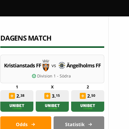
DAGENS MATCH
Kristianstads FF
Ängelholms FF
vs
Division 1 - Södra
2.
3.
2.
38
15
50
Odds
Statistik