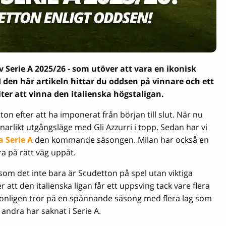
v Serie A 2025/26 - som utöver att vara en ikonisk
. I den här artikeln hittar du oddsen på vinnare och ett
ter att vinna den italienska högstaligan.
n efter att ha imponerat från början till slut. När nu
narlikt utgångsläge med Gli Azzurri i topp. Sedan har vi
a Serie A
den kommande säsongen. Milan har också en
a på rätt väg uppåt.
som det inte bara är Scudetton på spel utan viktiga
tt den italienska ligan får ett uppsving tack vare flera
sonligen tror på en spännande säsong med flera lag som
andra har saknat i Serie A.