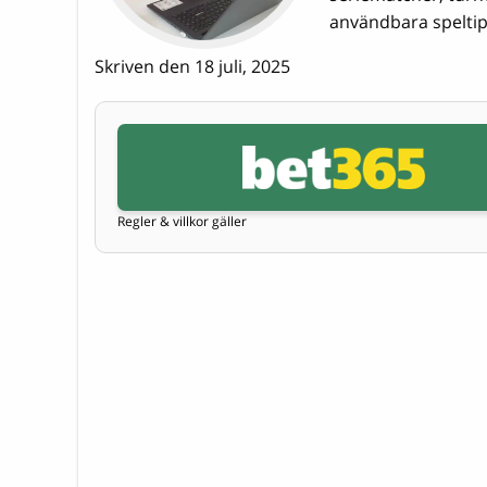
användbara speltips
Skriven den 18 juli, 2025
Regler & villkor gäller