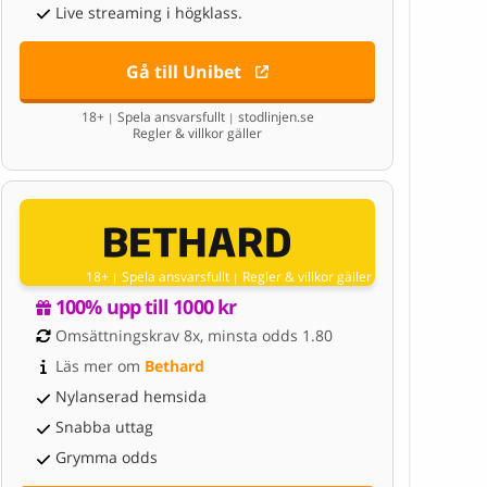
Live streaming i högklass.
Gå till Unibet
18+
Spela ansvarsfullt
stodlinjen.se
|
|
Regler & villkor gäller
18+
Spela ansvarsfullt
Regler & villkor gäller
|
|
100% upp till 1000 kr
Omsättningskrav 8x, minsta odds 1.80
Läs mer om 
Bethard
Nylanserad hemsida
Snabba uttag
Grymma odds