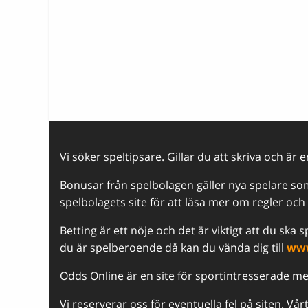
Vi söker speltipsare. Gillar du att skriva och är 
Bonusar från spelbolagen gäller nya spelare som 
spelbolagets site för att läsa mer om regler och v
Betting är ett nöje och det är viktigt att du ska
du är spelberoende då kan du vända dig till
www
Odds Online är en site för sportintresserade m
Vi reserverar oss för eventuella fel på siten. Vå