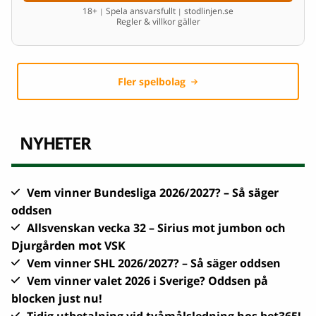
18+
Spela ansvarsfullt
stodlinjen.se
|
|
Regler & villkor gäller
Fler spelbolag
NYHETER
Vem vinner Bundesliga 2026/2027? – Så säger
oddsen
Allsvenskan vecka 32 – Sirius mot jumbon och
Djurgården mot VSK
Vem vinner SHL 2026/2027? – Så säger oddsen
Vem vinner valet 2026 i Sverige? Oddsen på
blocken just nu!