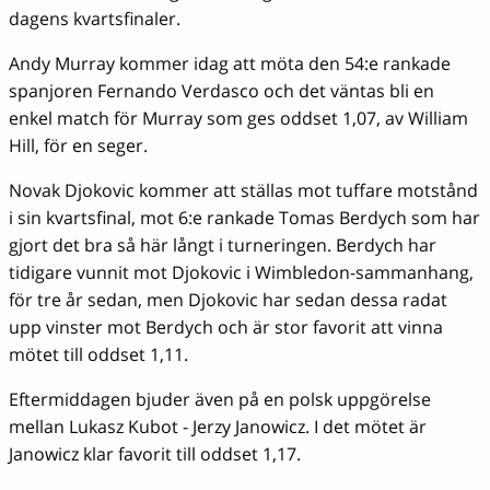
dagens kvartsfinaler.
Andy Murray kommer idag att möta den 54:e rankade
spanjoren Fernando Verdasco och det väntas bli en
enkel match för Murray som ges oddset 1,07, av William
Hill, för en seger.
Novak Djokovic kommer att ställas mot tuffare motstånd
i sin kvartsfinal, mot 6:e rankade Tomas Berdych som har
gjort det bra så här långt i turneringen. Berdych har
tidigare vunnit mot Djokovic i Wimbledon-sammanhang,
för tre år sedan, men Djokovic har sedan dessa radat
upp vinster mot Berdych och är stor favorit att vinna
mötet till oddset 1,11.
Eftermiddagen bjuder även på en polsk uppgörelse
mellan Lukasz Kubot - Jerzy Janowicz. I det mötet är
Janowicz klar favorit till oddset 1,17.