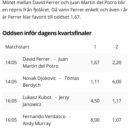
Mötet mellan David Ferrer och Juan Martin del Potro blir
en repris från fjolåret. Då vann Ferrer enkelt och även i år
är Ferrer klar favorit till oddset 1,67.
Oddsen inför dagens kvartsfinaler
Matchstart
1
2
David Ferrer - Juan
14:05
1,67
2,20
Martin del Potro
Novak Djokovic - Tomas
14:05
1,11
6,00
Berdych
Lukasz Kubot - Jerzy
16:05
4,50
1,17
Janowicz
Fernando Verdasco -
16:05
8,00
1,07
Andy Murray