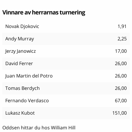
Vinnare av herrarnas turnering
Novak Djokovic
1,91
Andy Murray
2,25
Jerzy Janowicz
17,00
David Ferrer
26,00
Juan Martin del Potro
26,00
Tomas Berdych
26,00
Fernando Verdasco
67,00
Lukasz Kubot
151,00
Oddsen hittar du hos William Hill