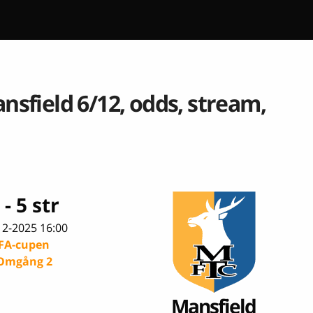
nsfield 6/12, odds, stream,
 - 5 str
12-2025 16:00
FA-cupen
Omgång 2
Mansfield