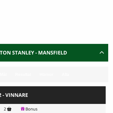
TON STANLEY - MANSFIELD
Mål
Resultat
Hörnor
Alla
2 - VINNARE
2
Bonus