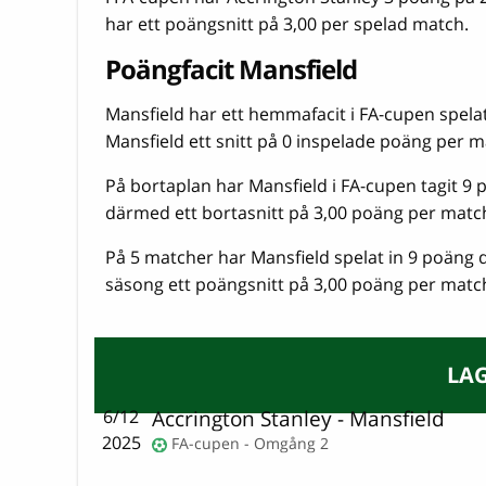
har ett poängsnitt på 3,00 per spelad match.
Poängfacit Mansfield
Mansfield har ett hemmafacit i FA-cupen spela
Mansfield ett snitt på 0 inspelade poäng per m
På bortaplan har Mansfield i FA-cupen tagit 9 
därmed ett bortasnitt på 3,00 poäng per matc
På 5 matcher har Mansfield spelat in 9 poäng
säsong ett poängsnitt på 3,00 poäng per matc
LA
Accrington Stanley
-
Mansfield
6/12
2025
FA-cupen - Omgång 2