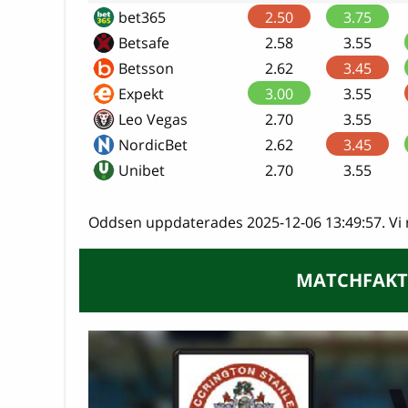
2.50
3.75
bet365
2.58
3.55
Betsafe
2.62
3.45
Betsson
3.00
3.55
Expekt
2.70
3.55
Leo Vegas
2.62
3.45
NordicBet
2.70
3.55
Unibet
Oddsen uppdaterades 2025-12-06 13:49:57. Vi re
MATCHFAKT