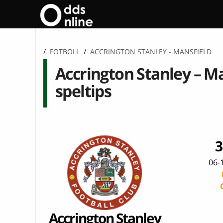
/
FOTBOLL
/
ACCRINGTON STANLEY - MANSFIELD
Accrington Stanley – Ma
speltips
3
06-
Accrington Stanley