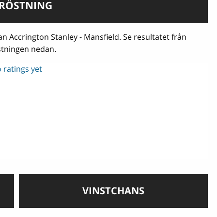
RÖSTNING
n Accrington Stanley - Mansfield. Se resultatet från
tningen nedan.
 ratings yet
VINSTCHANS