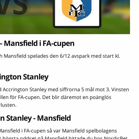
– Mansfield i FA-cupen
h Mansfield spelades den 6/12 avspark med start kl.
ington Stanley
ed Accrington Stanley med siffrorna 5 mål mot 3. Vinsten
bellen för FA-cupen. Det blir däremot en poänglös
lusten.
n Stanley - Mansfield
ansfield i FA-cupen så var Mansfield spelbolagens
et högsta oddset på Mansfield hittade du hos NordicBet