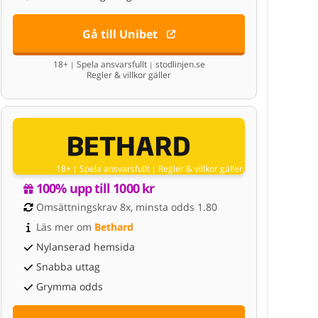
Gå till Unibet
18+
Spela ansvarsfullt
stodlinjen.se
|
|
Regler & villkor gäller
18+
Spela ansvarsfullt
Regler & villkor gäller
|
|
100% upp till 1000 kr
Omsättningskrav 8x, minsta odds 1.80
Läs mer om 
Bethard
Nylanserad hemsida
Snabba uttag
Grymma odds