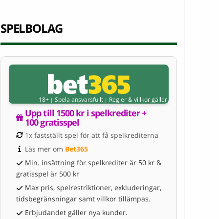
SPELBOLAG
18+
Spela ansvarsfullt
Regler & villkor gäller
|
|
Upp till 1500 kr i spelkrediter + 
100 gratisspel
1x fastställt spel för att få spelkrediterna
Läs mer om 
Bet365
Min. insättning för spelkrediter är 50 kr &
gratisspel är 500 kr
Max pris, spelrestriktioner, exkluderingar,
tidsbegränsningar samt villkor tillämpas.
Erbjudandet gäller nya kunder.