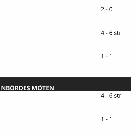
2 - 0
4 - 6 str
1 - 1
 INBÖRDES MÖTEN
4 - 6 str
1 - 1