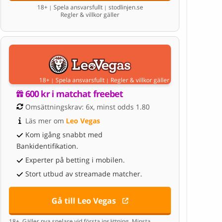
18+
Spela ansvarsfullt
stodlinjen.se
|
|
Regler & villkor gäller
18+
Spela ansvarsfullt
Regler & villkor gäller
|
|
600 kr i matchat freebet
Omsättningskrav: 6x, minst odds 1.80
Läs mer om 
Leo Vegas
Kom igång snabbt med
Bankidentifikation.
Experter på betting i mobilen.
Stort utbud av streamade matcher.
Gå till Leo Vegas
18+. Gäller nya spelare vid första insättning. Minsta