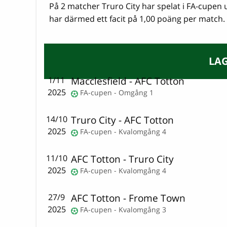
På 2 matcher Truro City har spelat i FA-cupen 
har därmed ett facit på 1,00 poäng per match.
LA
Macclesfield
-
AFC Totton
1/11
2025
FA-cupen - Omgång 1
Truro City
-
AFC Totton
14/10
2025
FA-cupen - Kvalomgång 4
AFC Totton
-
Truro City
11/10
2025
FA-cupen - Kvalomgång 4
AFC Totton
-
Frome Town
27/9
2025
FA-cupen - Kvalomgång 3