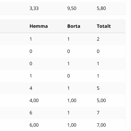
3,33
9,50
5,80
Hemma
Borta
Totalt
1
1
2
0
0
0
0
1
1
1
0
1
4
1
5
4,00
1,00
5,00
6
1
7
6,00
1,00
7,00