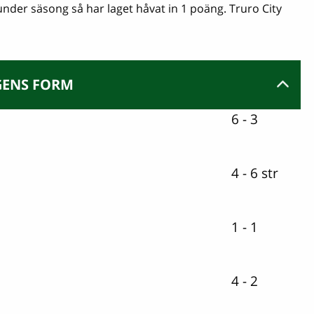
under säsong så har laget håvat in 1 poäng. Truro City
GENS FORM
6 - 3
4 - 6 str
1 - 1
4 - 2