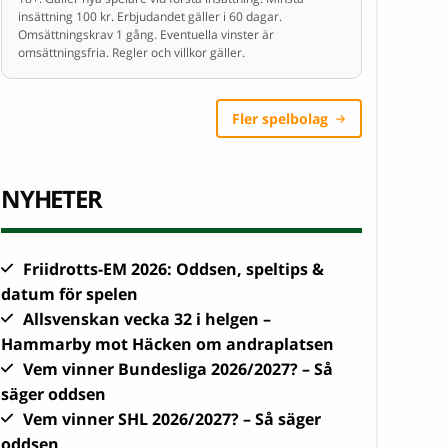
insättning 100 kr. Erbjudandet gäller i 60 dagar.
Omsättningskrav 1 gång. Eventuella vinster är
omsättningsfria. Regler och villkor gäller.
Fler spelbolag
NYHETER
Friidrotts-EM 2026: Oddsen, speltips &
datum för spelen
Allsvenskan vecka 32 i helgen –
Hammarby mot Häcken om andraplatsen
Vem vinner Bundesliga 2026/2027? – Så
säger oddsen
Vem vinner SHL 2026/2027? – Så säger
oddsen