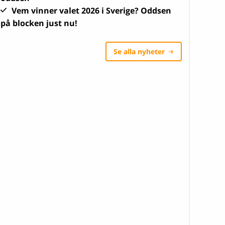
Vem vinner valet 2026 i Sverige? Oddsen
på blocken just nu!
Se alla nyheter