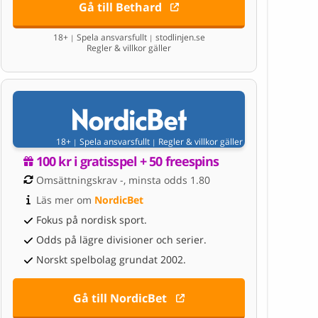
Gå till Bethard
18+
Spela ansvarsfullt
stodlinjen.se
|
|
Regler & villkor gäller
18+
Spela ansvarsfullt
Regler & villkor gäller
|
|
100 kr i gratisspel + 50 freespins
Omsättningskrav -, minsta odds 1.80
Läs mer om 
NordicBet
Fokus på nordisk sport.
Odds på lägre divisioner och serier.
Norskt spelbolag grundat 2002.
Gå till NordicBet