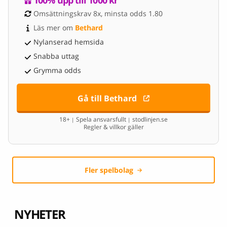
100% upp till 1000 kr
Omsättningskrav 8x, minsta odds 1.80
Läs mer om 
Bethard
Nylanserad hemsida
Snabba uttag
Grymma odds
Gå till Bethard
18+
Spela ansvarsfullt
stodlinjen.se
|
|
Regler & villkor gäller
Fler spelbolag
NYHETER