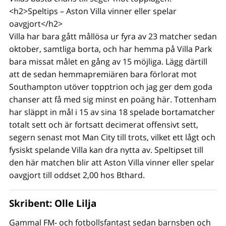
<h2>Speltips – Aston Villa vinner eller spelar
oavgjort</h2>
Villa har bara gått mållösa ur fyra av 23 matcher sedan
oktober, samtliga borta, och har hemma på Villa Park
bara missat målet en gång av 15 möjliga. Lägg därtill
att de sedan hemmapremiären bara förlorat mot
Southampton utöver topptrion och jag ger dem goda
chanser att få med sig minst en poäng här. Tottenham
har släppt in mål i 15 av sina 18 spelade bortamatcher
totalt sett och är fortsatt decimerat offensivt sett,
segern senast mot Man City till trots, vilket ett lågt och
fysiskt spelande Villa kan dra nytta av. Speltipset till
den här matchen blir att Aston Villa vinner eller spelar
oavgjort till oddset 2,00 hos Bthard.
Skribent:
Olle Lilja
Gammal FM- och fotbollsfantast sedan barnsben och