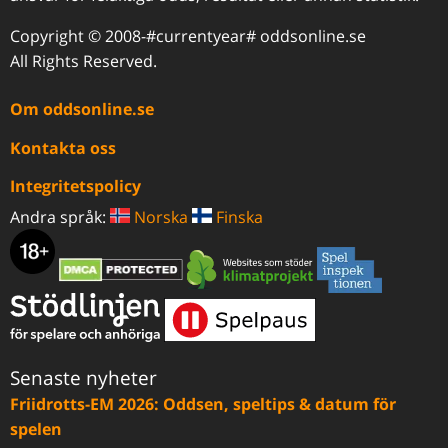
Copyright © 2008-#currentyear# oddsonline.se
All Rights Reserved.
Om oddsonline.se
Kontakta oss
Integritetspolicy
Andra språk:
Norska
Finska
Senaste nyheter
Friidrotts-EM 2026: Oddsen, speltips & datum för
spelen