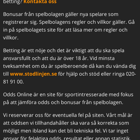
betting?
Kontakta oss
Bonusar från spelbolagen gäller nya spelare som
registrerar sig. Spelbolagens regler och villkor gäller. Gå
in på spelbolagets site för att läsa mer om regler och
villkor.
Betting är ett nöje och det är viktigt att du ska spela
ansvarsfullt och att du är över 18 år. Vid minsta
tveksamhet om du är spelberoende då kan du vända dig
till
www.stodlinjen.se
för hjälp och stöd eller ringa 020-
81 91 00.
Odds Online är en site för sportintresserade med fokus
på att jämföra odds och bonusar från spelbolagen.
Vi reserverar oss för eventuella fel på siten. Vårt mål är
att oddsen vi tillhandahåller ska vara så korrekta som
möjligt men ibland kan det bli tekniska fel. Vi tar inget
ansvar för felaktiga odds, resultat eller annan statistik.