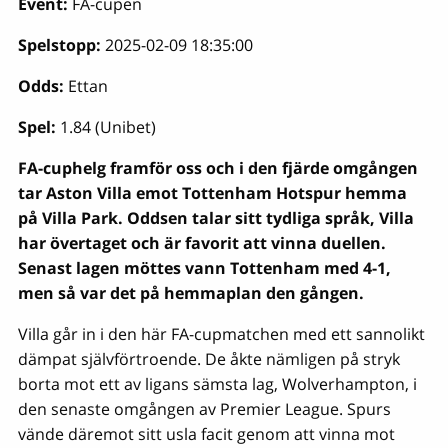
Event:
FA-cupen
Spelstopp:
2025-02-09 18:35:00
Odds:
Ettan
Spel:
1.84 (Unibet)
FA-cuphelg framför oss och i den fjärde omgången
tar Aston Villa emot Tottenham Hotspur hemma
på Villa Park. Oddsen talar sitt tydliga språk, Villa
har övertaget och är favorit att vinna duellen.
Senast lagen möttes vann Tottenham med 4-1,
men så var det på hemmaplan den gången.
Villa går in i den här FA-cupmatchen med ett sannolikt
dämpat självförtroende. De åkte nämligen på stryk
borta mot ett av ligans sämsta lag, Wolverhampton, i
den senaste omgången av Premier League. Spurs
vände däremot sitt usla facit genom att vinna mot