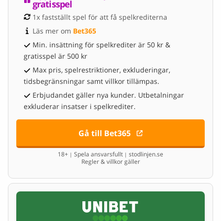
gratisspel
1x fastställt spel för att få spelkrediterna
Läs mer om 
Bet365
Min. insättning för spelkrediter är 50 kr &
gratisspel är 500 kr
Max pris, spelrestriktioner, exkluderingar,
tidsbegränsningar samt villkor tillämpas.
Erbjudandet gäller nya kunder. Utbetalningar
exkluderar insatser i spelkrediter.
Gå till Bet365
18+
Spela ansvarsfullt
stodlinjen.se
|
|
Regler & villkor gäller