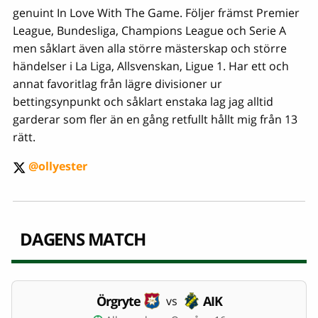
genuint In Love With The Game. Följer främst Premier
League, Bundesliga, Champions League och Serie A
men såklart även alla större mästerskap och större
händelser i La Liga, Allsvenskan, Ligue 1. Har ett och
annat favoritlag från lägre divisioner ur
bettingsynpunkt och såklart enstaka lag jag alltid
garderar som fler än en gång retfullt hållt mig från 13
rätt.
@ollyester
twitter
DAGENS MATCH
Örgryte
AIK
vs