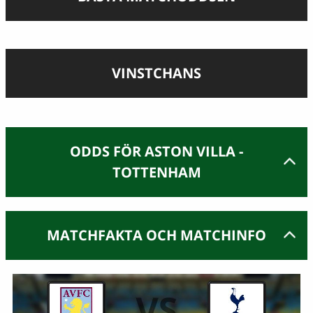
VINSTCHANS
ODDS FÖR ASTON VILLA -
TOTTENHAM
MATCHFAKTA OCH MATCHINFO