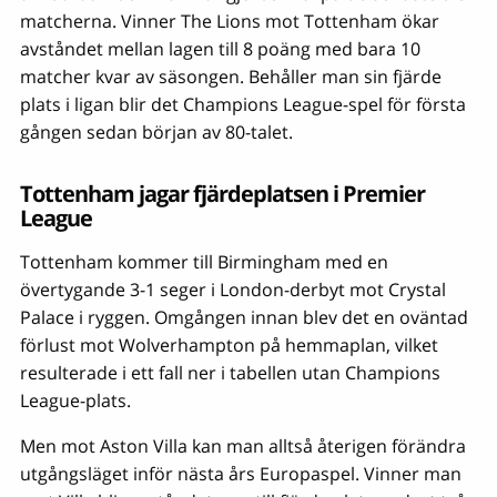
matcherna. Vinner The Lions mot Tottenham ökar
avståndet mellan lagen till 8 poäng med bara 10
matcher kvar av säsongen. Behåller man sin fjärde
plats i ligan blir det Champions League-spel för första
gången sedan början av 80-talet.
Tottenham jagar fjärdeplatsen i Premier
League
Tottenham kommer till Birmingham med en
övertygande 3-1 seger i London-derbyt mot Crystal
Palace i ryggen. Omgången innan blev det en oväntad
förlust mot Wolverhampton på hemmaplan, vilket
resulterade i ett fall ner i tabellen utan Champions
League-plats.
Men mot Aston Villa kan man alltså återigen förändra
utgångsläget inför nästa års Europaspel. Vinner man