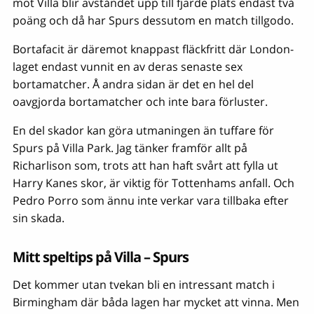
mot Villa blir avståndet upp till fjärde plats endast två
poäng och då har Spurs dessutom en match tillgodo.
Bortafacit är däremot knappast fläckfritt där London-
laget endast vunnit en av deras senaste sex
bortamatcher. Å andra sidan är det en hel del
oavgjorda bortamatcher och inte bara förluster.
En del skador kan göra utmaningen än tuffare för
Spurs på Villa Park. Jag tänker framför allt på
Richarlison som, trots att han haft svårt att fylla ut
Harry Kanes skor, är viktig för Tottenhams anfall. Och
Pedro Porro som ännu inte verkar vara tillbaka efter
sin skada.
Mitt speltips på Villa – Spurs
Det kommer utan tvekan bli en intressant match i
Birmingham där båda lagen har mycket att vinna. Men