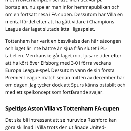
bortaplan, nu spelar man inför hemmapubliken och
om en fortsatt resa i FA-cupen. Dessutom har Villa en
mental fördel efter att ha gått vidare i Champions
League där laget slutade åtta i ligaspelet.
Tottenham har varit en besvikelse den här säsongen
och laget är inte bättre än sjua från slutet i PL-
tabellen. Men kanske går laget mot ljusare tider efter
att ha kört över Elfsborg med 3-0 i förra veckans
Europa League-spel. Dessutom vann de sin första
Premier League-match sedan mitten av december här
om dagen. Jag tycker dock att Spurs känns ostabilt och
med ett spelkoncept som fortfarande svajar.
Speltips Aston Villa vs Tottenham FA-cupen
Det ska bli intressant att se huruvida Rashford kan
göra skillnad i Villa trots den utlånade United-