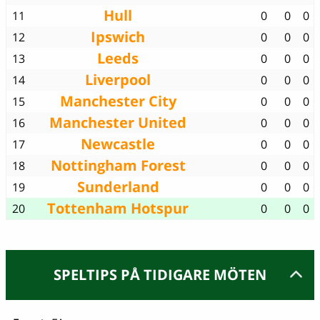
Hull
11
0
0
0
Ipswich
12
0
0
0
Leeds
13
0
0
0
Liverpool
14
0
0
0
Manchester City
15
0
0
0
Manchester United
16
0
0
0
Newcastle
17
0
0
0
Nottingham Forest
18
0
0
0
Sunderland
19
0
0
0
Tottenham Hotspur
20
0
0
0
SPELTIPS PÅ TIDIGARE MÖTEN