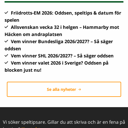
Friidrotts-EM 2026: Oddsen, speltips & datum för
spelen
Allsvenskan vecka 32 i helgen – Hammarby mot
Häcken om andraplatsen
Vem vinner Bundesliga 2026/2027? – Så säger
oddsen
Vem vinner SHL 2026/2027? – Så säger oddsen
Vem vinner valet 2026 i Sverige? Oddsen på
blocken just nu!
Se alla nyheter
Vi söker speltipsare. Gillar du att skriva och är en fena på