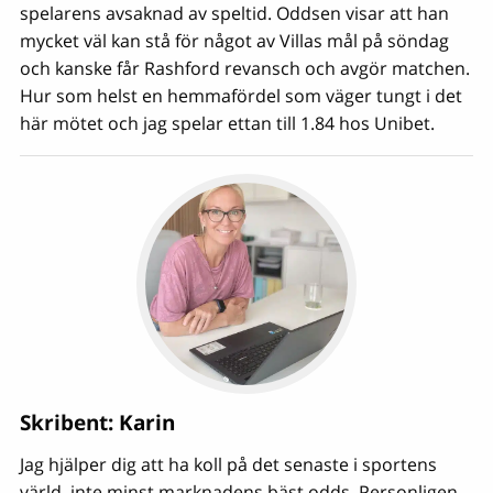
spelarens avsaknad av speltid. Oddsen visar att han
mycket väl kan stå för något av Villas mål på söndag
och kanske får Rashford revansch och avgör matchen.
Hur som helst en hemmafördel som väger tungt i det
här mötet och jag spelar ettan till 1.84 hos Unibet.
Skribent:
Karin
Jag hjälper dig att ha koll på det senaste i sportens
värld, inte minst marknadens bäst odds. Personligen