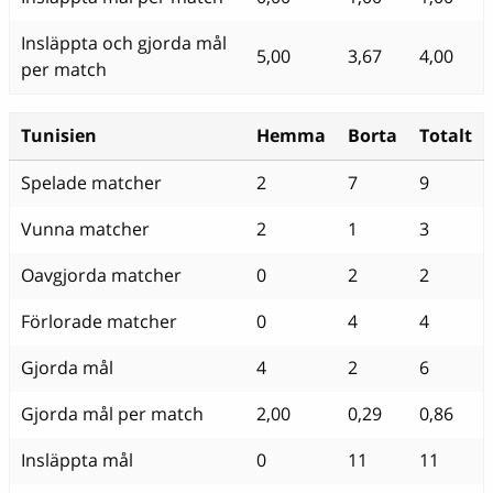
Insläppta och gjorda mål
5,00
3,67
4,00
per match
Tunisien
Hemma
Borta
Totalt
Spelade matcher
2
7
9
Vunna matcher
2
1
3
Oavgjorda matcher
0
2
2
Förlorade matcher
0
4
4
Gjorda mål
4
2
6
Gjorda mål per match
2,00
0,29
0,86
Insläppta mål
0
11
11