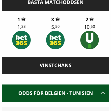
BÄSTA MATCHODDSEN
1
X
2
1.
5.
10.
33
50
50
VINSTCHANS
ODDS FÖR BELGIEN - TUNISIEN