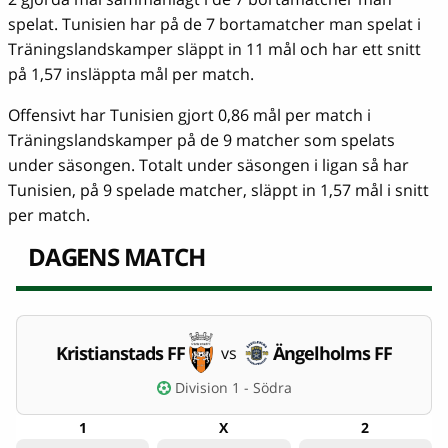
spelat. Tunisien har på de 7 bortamatcher man spelat i
Träningslandskamper släppt in 11 mål och har ett snitt
på 1,57 insläppta mål per match.
Offensivt har Tunisien gjort 0,86 mål per match i
Träningslandskamper på de 9 matcher som spelats
under säsongen. Totalt under säsongen i ligan så har
Tunisien, på 9 spelade matcher, släppt in 1,57 mål i snitt
per match.
DAGENS MATCH
Kristianstads FF
Ängelholms FF
vs
Division 1 - Södra