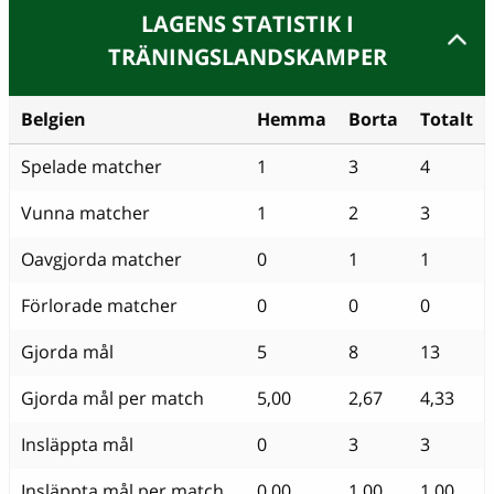
LAGENS STATISTIK I
TRÄNINGSLANDSKAMPER
Belgien
Hemma
Borta
Totalt
Spelade matcher
1
3
4
Vunna matcher
1
2
3
Oavgjorda matcher
0
1
1
Förlorade matcher
0
0
0
Gjorda mål
5
8
13
Gjorda mål per match
5,00
2,67
4,33
Insläppta mål
0
3
3
Insläppta mål per match
0,00
1,00
1,00