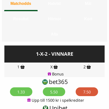
Matchodds
Halvtid
Mål
Resultat
Hörnor
Kort
Alla
1-X-2 - VINNARE
1
X
2
Bonus
bet365
1.33
5.50
7.50
Upp till 1500 kr i spelkrediter
Unibet