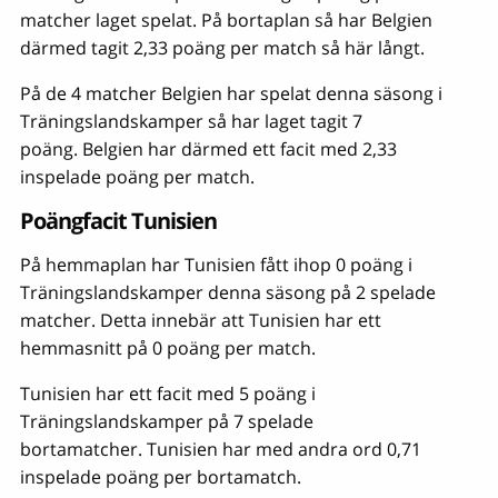
matcher laget spelat. På bortaplan så har Belgien
därmed tagit 2,33 poäng per match så här långt.
På de 4 matcher Belgien har spelat denna säsong i
Träningslandskamper så har laget tagit 7
poäng. Belgien har därmed ett facit med 2,33
inspelade poäng per match.
Poängfacit Tunisien
På hemmaplan har Tunisien fått ihop 0 poäng i
Träningslandskamper denna säsong på 2 spelade
matcher. Detta innebär att Tunisien har ett
hemmasnitt på 0 poäng per match.
Tunisien har ett facit med 5 poäng i
Träningslandskamper på 7 spelade
bortamatcher. Tunisien har med andra ord 0,71
inspelade poäng per bortamatch.