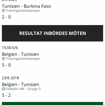
Tunisien
-
Burkina Faso
Träningslandskamper
2 - 0
RESULTAT INBÖRDES MÖTEN
15:00
6/6
Belgien
-
Tunisien
Träningslandskamper
5 - 0
23/6
2018
Belgien
-
Tunisien
Fotbolls-VM - Grupp G
5 - 2