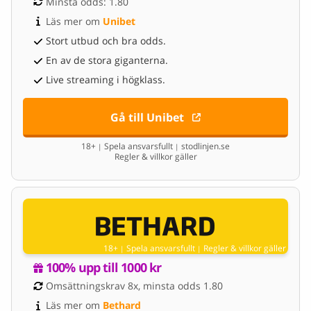
Minsta odds: 1.80
Läs mer om 
Unibet
Stort utbud och bra odds.
En av de stora giganterna.
Live streaming i högklass.
Gå till Unibet
18+
Spela ansvarsfullt
stodlinjen.se
|
|
Regler & villkor gäller
18+
Spela ansvarsfullt
Regler & villkor gäller
|
|
100% upp till 1000 kr
Omsättningskrav 8x, minsta odds 1.80
Läs mer om 
Bethard