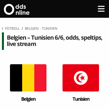
/
FOTBOLL
/
BELGIEN - TUNISIEN
Belgien – Tunisien 6/6, odds, speltips,
live stream
Belgien
Tunisien