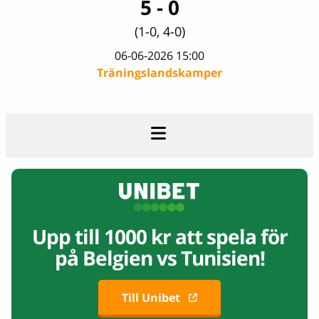
5 - 0
(1-0, 4-0)
06-06-2026 15:00
Träningslandskamper
Upp till 1000 kr att spela för
på
Belgien vs Tunisien!
Till Unibet