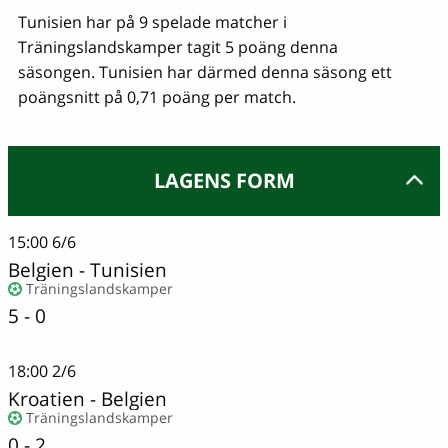
Tunisien har på 9 spelade matcher i
Träningslandskamper tagit 5 poäng denna
säsongen. Tunisien har därmed denna säsong ett
poängsnitt på 0,71 poäng per match.
LAGENS FORM
15:00
6/6
Belgien
-
Tunisien
Träningslandskamper
5 - 0
18:00
2/6
Kroatien
-
Belgien
Träningslandskamper
0 - 2