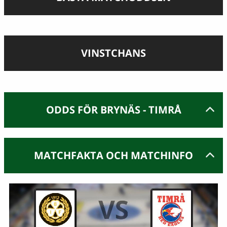
VINSTCHANS
ODDS FÖR BRYNÄS - TIMRÅ
MATCHFAKTA OCH MATCHINFO