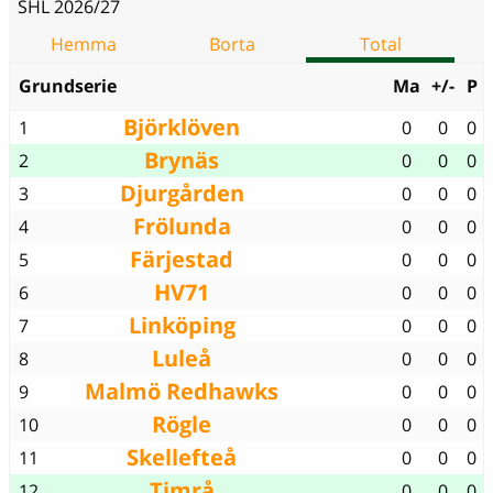
SHL 2026/27
Hemma
Borta
Total
Grundserie
Ma
+/-
P
Björklöven
1
0
0
0
Brynäs
2
0
0
0
Djurgården
3
0
0
0
Frölunda
4
0
0
0
Färjestad
5
0
0
0
HV71
6
0
0
0
Linköping
7
0
0
0
Luleå
8
0
0
0
Malmö Redhawks
9
0
0
0
Rögle
10
0
0
0
Skellefteå
11
0
0
0
Timrå
12
0
0
0