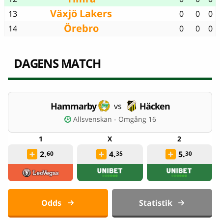
Växjö Lakers
13
0
0
0
Örebro
14
0
0
0
DAGENS MATCH
Hammarby
Häcken
vs
Allsvenskan - Omgång 16
2.
4.
5.
60
35
30
Odds
Statistik