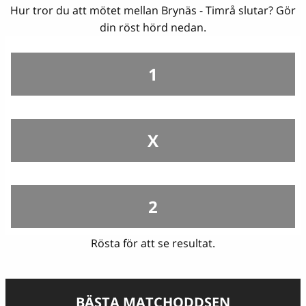
Hur tror du att mötet mellan Brynäs - Timrå slutar? Gör
din röst hörd nedan.
1
X
2
Rösta för att se resultat.
BÄSTA MATCHODDSEN