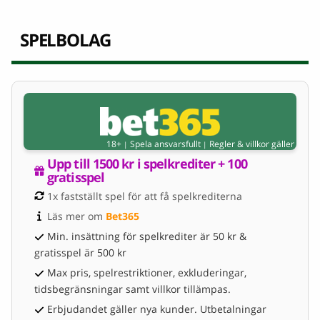
SPELBOLAG
18+
Spela ansvarsfullt
Regler & villkor gäller
|
|
Upp till 1500 kr i spelkrediter + 100 
gratisspel
1x fastställt spel för att få spelkrediterna
Läs mer om 
Bet365
Min. insättning för spelkrediter är 50 kr &
gratisspel är 500 kr
Max pris, spelrestriktioner, exkluderingar,
tidsbegränsningar samt villkor tillämpas.
Erbjudandet gäller nya kunder. Utbetalningar