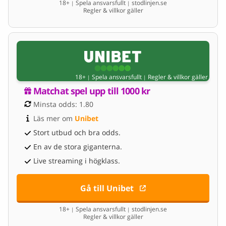
18+
Spela ansvarsfullt
stodlinjen.se
|
|
Regler & villkor gäller
18+
Spela ansvarsfullt
Regler & villkor gäller
|
|
Matchat spel upp till 1000 kr
Minsta odds: 1.80
Läs mer om 
Unibet
Stort utbud och bra odds.
En av de stora giganterna.
Live streaming i högklass.
Gå till Unibet
18+
Spela ansvarsfullt
stodlinjen.se
|
|
Regler & villkor gäller