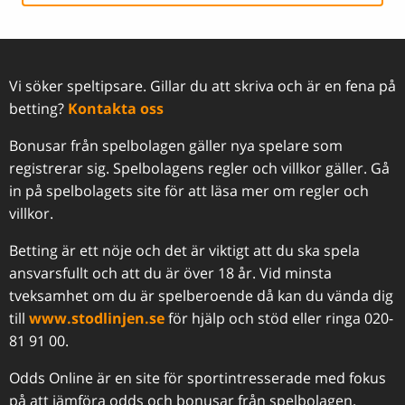
Vi söker speltipsare. Gillar du att skriva och är en fena på
betting?
Kontakta oss
Bonusar från spelbolagen gäller nya spelare som
registrerar sig. Spelbolagens regler och villkor gäller. Gå
in på spelbolagets site för att läsa mer om regler och
villkor.
Betting är ett nöje och det är viktigt att du ska spela
ansvarsfullt och att du är över 18 år. Vid minsta
tveksamhet om du är spelberoende då kan du vända dig
till
www.stodlinjen.se
för hjälp och stöd eller ringa 020-
81 91 00.
Odds Online är en site för sportintresserade med fokus
på att jämföra odds och bonusar från spelbolagen.