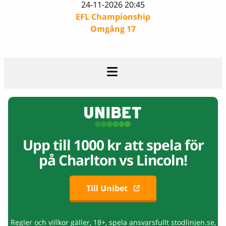
24-11-2026 20:45
EFL Championship
Omgång 17
Upp till 1000 kr att spela för
på
Charlton vs Lincoln!
Till Unibet
Regler och villkor gäller, 18+, spela ansvarsfullt stodlinjen.se,