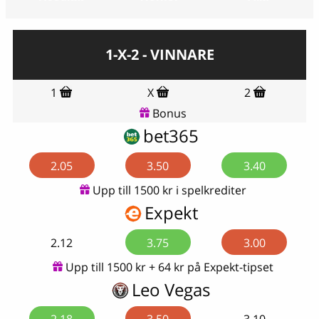
1-X-2 - VINNARE
1
X
2
Bonus
bet365
2.05
3.50
3.40
Upp till 1500 kr i spelkrediter
Expekt
2.12
3.75
3.00
Upp till 1500 kr + 64 kr på Expekt-tipset
Leo Vegas