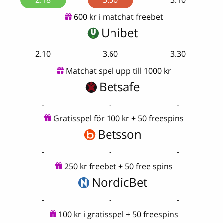
2.18
3.50
3.10
600 kr i matchat freebet
Unibet
2.10
3.60
3.30
Matchat spel upp till 1000 kr
Betsafe
-
-
-
Gratisspel för 100 kr + 50 freespins
Betsson
-
-
-
250 kr freebet + 50 free spins
NordicBet
-
-
-
100 kr i gratisspel + 50 freespins