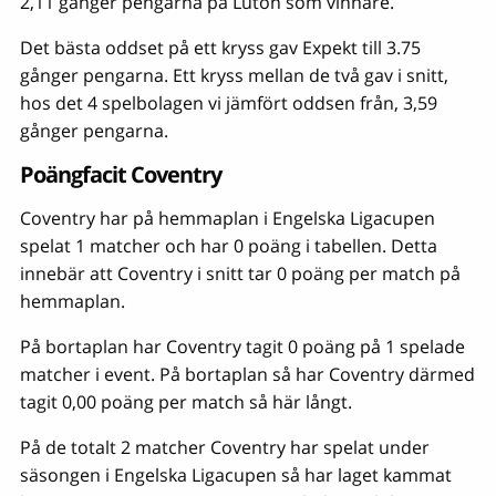
2,11 gånger pengarna på Luton som vinnare.
Det bästa oddset på ett kryss gav Expekt till 3.75
gånger pengarna. Ett kryss mellan de två gav i snitt,
hos det 4 spelbolagen vi jämfört oddsen från, 3,59
gånger pengarna.
Poängfacit Coventry
Coventry har på hemmaplan i Engelska Ligacupen
spelat 1 matcher och har 0 poäng i tabellen. Detta
innebär att Coventry i snitt tar 0 poäng per match på
hemmaplan.
På bortaplan har Coventry tagit 0 poäng på 1 spelade
matcher i event. På bortaplan så har Coventry därmed
tagit 0,00 poäng per match så här långt.
På de totalt 2 matcher Coventry har spelat under
säsongen i Engelska Ligacupen så har laget kammat