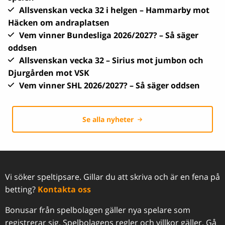
Allsvenskan vecka 32 i helgen – Hammarby mot
Häcken om andraplatsen
Vem vinner Bundesliga 2026/2027? – Så säger
oddsen
Allsvenskan vecka 32 – Sirius mot jumbon och
Djurgården mot VSK
Vem vinner SHL 2026/2027? – Så säger oddsen
Se alla nyheter
Vi söker speltipsare. Gillar du att skriva och är en fena på
betting?
Kontakta oss
Bonusar från spelbolagen gäller nya spelare som
registrerar sig. Spelbolagens regler och villkor gäller. Gå