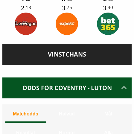
2.
3.
3.
18
75
40
VINSTCHANS
ODDS FÖR COVENTRY - LUTON
Matchodds
Halvtid
Mål
Resultat
Hörnor
Alla