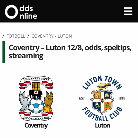
/
FOTBOLL
/
COVENTRY - LUTON
Coventry – Luton 12/8, odds, speltips,
streaming
Coventry
Luton