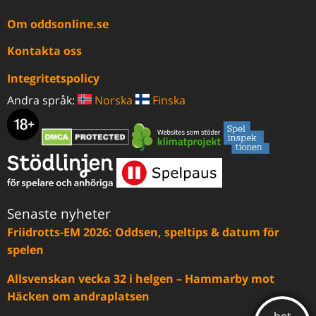
Om oddsonline.se
Kontakta oss
Integritetspolicy
Andra språk:
Norska
Finska
Senaste nyheter
Friidrotts-EM 2026: Oddsen, speltips & datum för
spelen
Allsvenskan vecka 32 i helgen – Hammarby mot
Häcken om andraplatsen