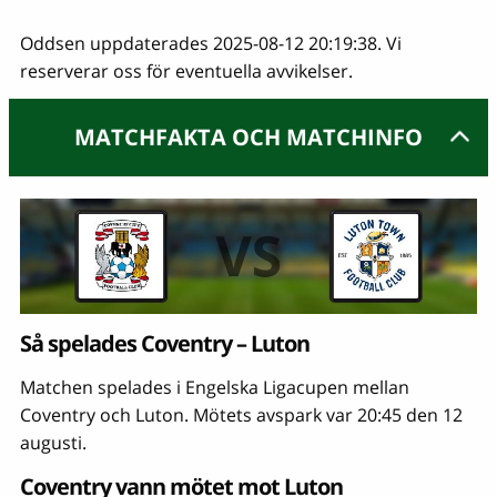
Oddsen uppdaterades 2025-08-12 20:19:38. Vi
reserverar oss för eventuella avvikelser.
MATCHFAKTA OCH MATCHINFO
Så spelades Coventry – Luton
Matchen spelades i Engelska Ligacupen mellan
Coventry och Luton. Mötets avspark var 20:45 den 12
augusti.
Coventry vann mötet mot Luton