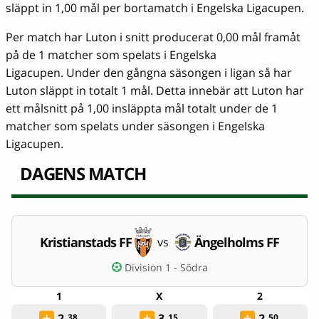
släppt in 1,00 mål per bortamatch i Engelska Ligacupen.
Per match har Luton i snitt producerat 0,00 mål framåt
på de 1 matcher som spelats i Engelska
Ligacupen. Under den gångna säsongen i ligan så har
Luton släppt in totalt 1 mål. Detta innebär att Luton har
ett målsnitt på 1,00 insläppta mål totalt under de 1
matcher som spelats under säsongen i Engelska
Ligacupen.
DAGENS MATCH
Kristianstads FF
Ängelholms FF
vs
Division 1 - Södra
2.
3.
2.
38
15
50