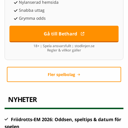
Nylanserad hemsida
Snabba uttag
Grymma odds
Gå till Bethard
18+
Spela ansvarsfullt
stodlinjen.se
|
|
Regler & villkor gäller
Fler spelbolag
NYHETER
Friidrotts-EM 2026: Oddsen, speltips & datum för
spelen