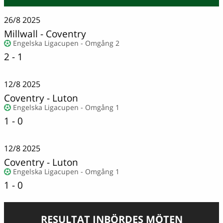
26/8
2025
Millwall
-
Coventry
Engelska Ligacupen - Omgång 2
2 - 1
12/8
2025
Coventry
-
Luton
Engelska Ligacupen - Omgång 1
1 - 0
12/8
2025
Coventry
-
Luton
Engelska Ligacupen - Omgång 1
1 - 0
RESULTAT INBÖRDES MÖTEN