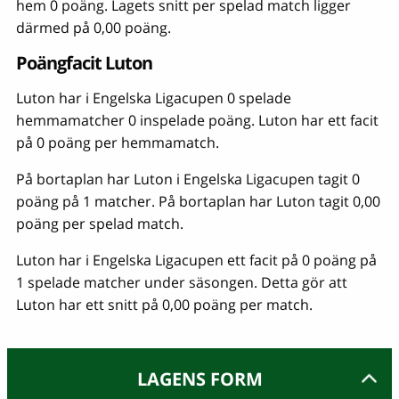
hem 0 poäng. Lagets snitt per spelad match ligger
därmed på 0,00 poäng.
Poängfacit Luton
Luton har i Engelska Ligacupen 0 spelade
hemmamatcher 0 inspelade poäng. Luton har ett facit
på 0 poäng per hemmamatch.
På bortaplan har Luton i Engelska Ligacupen tagit 0
poäng på 1 matcher. På bortaplan har Luton tagit 0,00
poäng per spelad match.
Luton har i Engelska Ligacupen ett facit på 0 poäng på
1 spelade matcher under säsongen. Detta gör att
Luton har ett snitt på 0,00 poäng per match.
LAGENS FORM