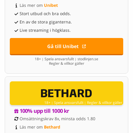
Läs mer om 
Unibet
Stort utbud och bra odds.
En av de stora giganterna.
Live streaming i högklass.
Gå till Unibet
18+
Spela ansvarsfullt
stodlinjen.se
|
|
Regler & villkor gäller
18+
Spela ansvarsfullt
Regler & villkor gäller
|
|
100% upp till 1000 kr
Omsättningskrav 8x, minsta odds 1.80
Läs mer om 
Bethard