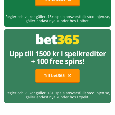
Regler och villkor gäller, 18+, spela ansvarsfullt stodlinjen.se,
gäller endast nya kunder hos Unibet.
Upp till 1500 kr i spelkrediter
+ 100 free spins!
Till bet365
Regler och villkor gäller, 18+, spela ansvarsfullt stodlinjen.se,
gäller endast nya kunder hos Expekt.