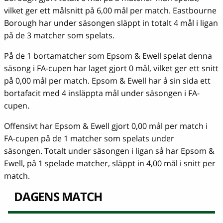
vilket ger ett målsnitt på 6,00 mål per match. Eastbourne
Borough har under säsongen släppt in totalt 4 mål i ligan
på de 3 matcher som spelats.
På de 1 bortamatcher som Epsom & Ewell spelat denna
säsong i FA-cupen har laget gjort 0 mål, vilket ger ett snitt
på 0,00 mål per match. Epsom & Ewell har å sin sida ett
bortafacit med 4 insläppta mål under säsongen i FA-
cupen.
Offensivt har Epsom & Ewell gjort 0,00 mål per match i
FA-cupen på de 1 matcher som spelats under
säsongen. Totalt under säsongen i ligan så har Epsom &
Ewell, på 1 spelade matcher, släppt in 4,00 mål i snitt per
match.
DAGENS MATCH