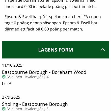
1 spelade bortamatcher. Epsom & Ewell har med
andra ord 0,00 inspelade poäng per bortamatch.
Epsom & Ewell har på 1 spelade matcher i FA-cupen
tagit 0 poäng denna säsongen. Epsom & Ewell har
därmed ett facit på 0,00 poäng per match.
LAGENS FORM
11/10
2025
Eastbourne Borough
-
Boreham Wood
FA-cupen - Kvalomgång 4
0 - 3
27/9
2025
Sholing
-
Eastbourne Borough
FA-cupen - Kvalomgång 3