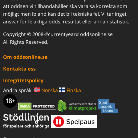
att oddsen vi tillhandahåller ska vara så korrekta som
möjligt men ibland kan det bli tekniska fel. Vi tar inget
ansvar för felaktiga odds, resultat eller annan statistik.
Copyright © 2008-#currentyear# oddsonline.se
All Rights Reserved.
Om oddsonline.se
Kontakta oss
Integritetspolicy
Andra språk:
Norska
Finska