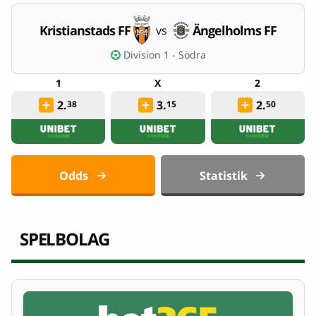
Kristianstads FF
Ängelholms FF
vs
Division 1 - Södra
2.
3.
2.
38
15
50
Odds
Statistik
SPELBOLAG