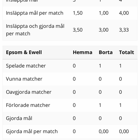
Insläppta mål per match
1,50
1,00
4,00
Insläppta och gjorda mål
3,50
3,00
3,33
per match
Epsom & Ewell
Hemma
Borta
Totalt
Spelade matcher
0
1
1
Vunna matcher
0
0
0
Oavgjorda matcher
0
0
0
Förlorade matcher
0
1
1
Gjorda mål
0
0
0
Gjorda mål per match
0
0,00
0,00