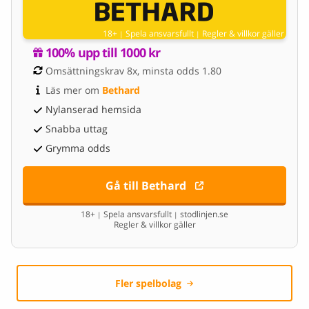
18+
Spela ansvarsfullt
Regler & villkor gäller
|
|
100% upp till 1000 kr
Omsättningskrav 8x, minsta odds 1.80
Läs mer om 
Bethard
Nylanserad hemsida
Snabba uttag
Grymma odds
Gå till Bethard
18+
Spela ansvarsfullt
stodlinjen.se
|
|
Regler & villkor gäller
Fler spelbolag