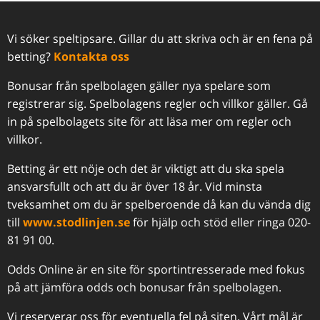
Vi söker speltipsare. Gillar du att skriva och är en fena på
betting?
Kontakta oss
Bonusar från spelbolagen gäller nya spelare som
registrerar sig. Spelbolagens regler och villkor gäller. Gå
in på spelbolagets site för att läsa mer om regler och
villkor.
Betting är ett nöje och det är viktigt att du ska spela
ansvarsfullt och att du är över 18 år. Vid minsta
tveksamhet om du är spelberoende då kan du vända dig
till
www.stodlinjen.se
för hjälp och stöd eller ringa 020-
81 91 00.
Odds Online är en site för sportintresserade med fokus
på att jämföra odds och bonusar från spelbolagen.
Vi reserverar oss för eventuella fel på siten. Vårt mål är