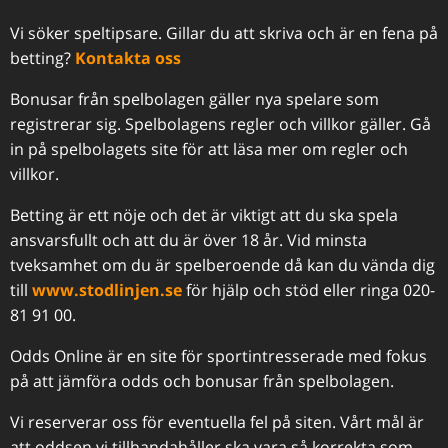
Vi söker speltipsare. Gillar du att skriva och är en fena på
betting?
Kontakta oss
Bonusar från spelbolagen gäller nya spelare som
registrerar sig. Spelbolagens regler och villkor gäller. Gå
in på spelbolagets site för att läsa mer om regler och
villkor.
Betting är ett nöje och det är viktigt att du ska spela
ansvarsfullt och att du är över 18 år. Vid minsta
tveksamhet om du är spelberoende då kan du vända dig
till
www.stodlinjen.se
för hjälp och stöd eller ringa 020-
81 91 00.
Odds Online är en site för sportintresserade med fokus
på att jämföra odds och bonusar från spelbolagen.
Vi reserverar oss för eventuella fel på siten. Vårt mål är
att oddsen vi tillhandahåller ska vara så korrekta som