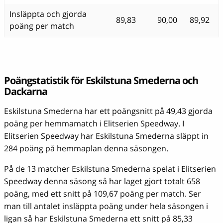
Insläppta och gjorda
89,83
90,00
89,92
poäng per match
Poängstatistik för Eskilstuna Smederna och
Dackarna
Eskilstuna Smederna har ett poängsnitt på 49,43 gjorda
poäng per hemmamatch i Elitserien Speedway. I
Elitserien Speedway har Eskilstuna Smederna släppt in
284 poäng på hemmaplan denna säsongen.
På de 13 matcher Eskilstuna Smederna spelat i Elitserien
Speedway denna säsong så har laget gjort totalt 658
poäng, med ett snitt på 109,67 poäng per match. Ser
man till antalet insläppta poäng under hela säsongen i
ligan så har Eskilstuna Smederna ett snitt på 85,33