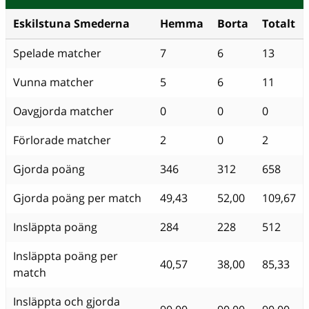
Eskilstuna Smederna
Hemma
Borta
Totalt
Spelade matcher
7
6
13
Vunna matcher
5
6
11
Oavgjorda matcher
0
0
0
Förlorade matcher
2
0
2
Gjorda poäng
346
312
658
Gjorda poäng per match
49,43
52,00
109,67
Insläppta poäng
284
228
512
Insläppta poäng per
40,57
38,00
85,33
match
Insläppta och gjorda