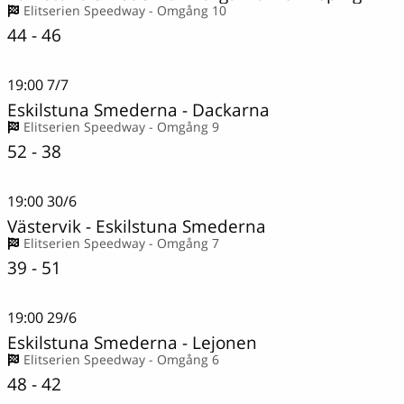
Elitserien Speedway - Omgång 10
44 - 46
19:00
7/7
Eskilstuna Smederna
-
Dackarna
Elitserien Speedway - Omgång 9
52 - 38
19:00
30/6
Västervik
-
Eskilstuna Smederna
Elitserien Speedway - Omgång 7
39 - 51
19:00
29/6
Eskilstuna Smederna
-
Lejonen
Elitserien Speedway - Omgång 6
48 - 42