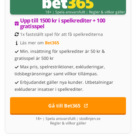
18+
Spela ansvarsfullt
Regler & villkor gäller
|
|
Upp till 1500 kr i spelkrediter + 100 
gratisspel
1x fastställt spel för att få spelkrediterna
Läs mer om 
Bet365
Min. insättning för spelkrediter är 50 kr &
gratisspel är 500 kr
Max pris, spelrestriktioner, exkluderingar,
tidsbegränsningar samt villkor tillämpas.
Erbjudandet gäller nya kunder. Utbetalningar
exkluderar insatser i spelkrediter.
Gå till Bet365
18+
Spela ansvarsfullt
stodlinjen.se
|
|
Regler & villkor gäller