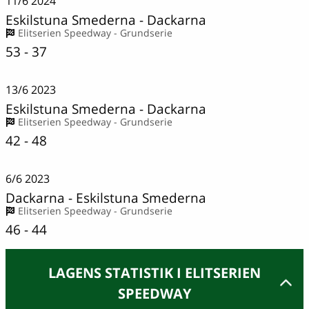
11/6
2024
Eskilstuna Smederna
-
Dackarna
Elitserien Speedway - Grundserie
53 - 37
13/6
2023
Eskilstuna Smederna
-
Dackarna
Elitserien Speedway - Grundserie
42 - 48
6/6
2023
Dackarna
-
Eskilstuna Smederna
Elitserien Speedway - Grundserie
46 - 44
LAGENS STATISTIK I ELITSERIEN
SPEEDWAY