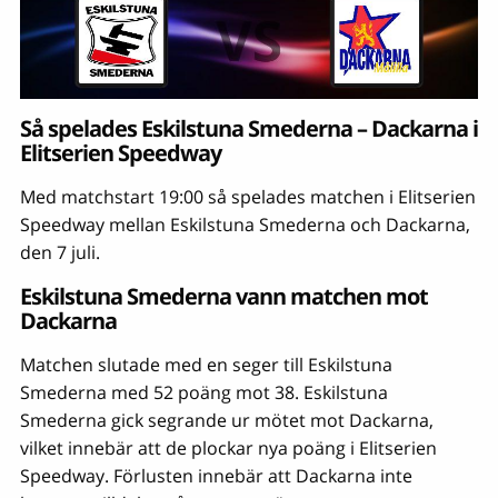
Så spelades Eskilstuna Smederna – Dackarna i
Elitserien Speedway
Med matchstart 19:00 så spelades matchen i Elitserien
Speedway mellan Eskilstuna Smederna och Dackarna,
den 7 juli.
Eskilstuna Smederna vann matchen mot
Dackarna
Matchen slutade med en seger till Eskilstuna
Smederna med 52 poäng mot 38. Eskilstuna
Smederna gick segrande ur mötet mot Dackarna,
vilket innebär att de plockar nya poäng i Elitserien
Speedway. Förlusten innebär att Dackarna inte