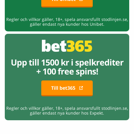
Regler och villkor gäller, 18+, spela ansvarsfullt stodlinjen.se,
gäller endast nya kunder hos Unibet.
Upp till 1500 kr i spelkrediter
+ 100 free spins!
Till bet365
Regler och villkor gäller, 18+, spela ansvarsfullt stodlinjen.se,
gäller endast nya kunder hos Expekt.