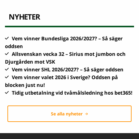
NYHETER
Vem vinner Bundesliga 2026/2027? – Så säger
oddsen
Allsvenskan vecka 32 – Sirius mot jumbon och
Djurgården mot VSK
Vem vinner SHL 2026/2027? – Så säger oddsen
Vem vinner valet 2026 i Sverige? Oddsen på
blocken just nu!
Tidig utbetalning vid tvåmålsledning hos bet365!
Se alla nyheter