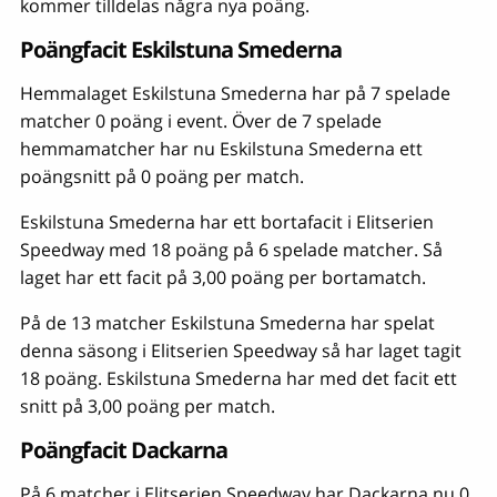
kommer tilldelas några nya poäng.
Poängfacit Eskilstuna Smederna
Hemmalaget Eskilstuna Smederna har på 7 spelade
matcher 0 poäng i event. Över de 7 spelade
hemmamatcher har nu Eskilstuna Smederna ett
poängsnitt på 0 poäng per match.
Eskilstuna Smederna har ett bortafacit i Elitserien
Speedway med 18 poäng på 6 spelade matcher. Så
laget har ett facit på 3,00 poäng per bortamatch.
På de 13 matcher Eskilstuna Smederna har spelat
denna säsong i Elitserien Speedway så har laget tagit
18 poäng. Eskilstuna Smederna har med det facit ett
snitt på 3,00 poäng per match.
Poängfacit Dackarna
På 6 matcher i Elitserien Speedway har Dackarna nu 0