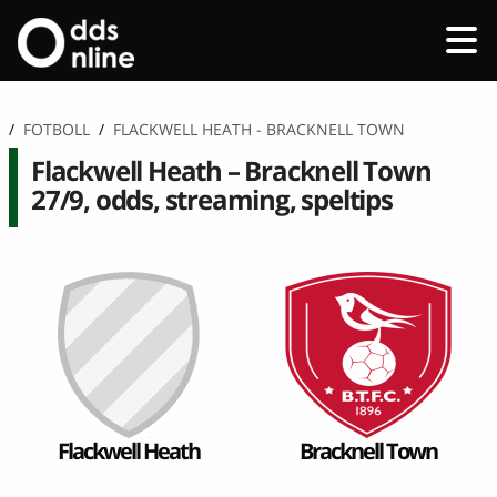
/
FOTBOLL
/
FLACKWELL HEATH - BRACKNELL TOWN
Flackwell Heath – Bracknell Town
27/9, odds, streaming, speltips
Flackwell Heath
Bracknell Town