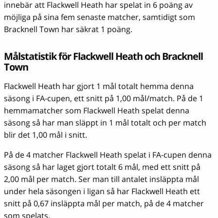
innebär att Flackwell Heath har spelat in 6 poäng av
möjliga på sina fem senaste matcher, samtidigt som
Bracknell Town har säkrat 1 poäng.
Målstatistik för Flackwell Heath och Bracknell
Town
Flackwell Heath har gjort 1 mål totalt hemma denna
säsong i FA-cupen, ett snitt på 1,00 mål/match. På de 1
hemmamatcher som Flackwell Heath spelat denna
säsong så har man släppt in 1 mål totalt och per match
blir det 1,00 mål i snitt.
På de 4 matcher Flackwell Heath spelat i FA-cupen denna
säsong så har laget gjort totalt 6 mål, med ett snitt på
2,00 mål per match. Ser man till antalet insläppta mål
under hela säsongen i ligan så har Flackwell Heath ett
snitt på 0,67 insläppta mål per match, på de 4 matcher
som spelats.