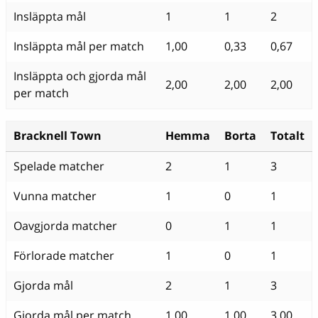
Insläppta mål
1
1
2
Insläppta mål per match
1,00
0,33
0,67
Insläppta och gjorda mål
2,00
2,00
2,00
per match
Bracknell Town
Hemma
Borta
Totalt
Spelade matcher
2
1
3
Vunna matcher
1
0
1
Oavgjorda matcher
0
1
1
Förlorade matcher
1
0
1
Gjorda mål
2
1
3
Gjorda mål per match
1,00
1,00
3,00