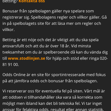
betting?
Kontakta oss
Bonusar från spelbolagen gäller nya spelare som
registrerar sig. Spelbolagens regler och villkor gäller. Gå
in på spelbolagets site för att läsa mer om regler och
villkor.
Betting är ett nöje och det är viktigt att du ska spela
ansvarsfullt och att du är över 18 år. Vid minsta
tveksamhet om du är spelberoende då kan du vända dig
till
www.stodlinjen.se
för hjälp och stöd eller ringa 020-
81 91 00.
Odds Online är en site för sportintresserade med fokus
på att jämföra odds och bonusar från spelbolagen.
Vi reserverar oss för eventuella fel på siten. Vårt mål är
att oddsen vi tillhandahåller ska vara så korrekta som
möjligt men ibland kan det bli tekniska fel. Vi tar inget
ansvar för felaktiga odds, resultat eller annan statistik.