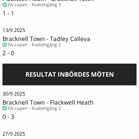
FA-cupen - Kvalomgång 3
1 - 1
13/9
2025
Bracknell Town
-
Tadley Calleva
FA-cupen - Kvalomgång 2
2 - 0
RESULTAT INBÖRDES MÖTEN
30/9
2025
Bracknell Town
-
Flackwell Heath
FA-cupen - Kvalomgång 2
0 - 3
27/9
2025