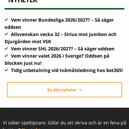
Vem vinner Bundesliga 2026/2027? – Så säger
oddsen
Allsvenskan vecka 32 – Sirius mot jumbon och
Djurgården mot VSK
Vem vinner SHL 2026/2027? – Så säger oddsen
Vem vinner valet 2026 i Sverige? Oddsen på
blocken just nu!
Tidig utbetalning vid tvåmålsledning hos bet365!
Se alla nyheter
Vi söker speltipsare. Gillar du att skriva och är en fena på