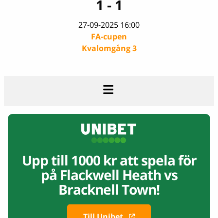
1 - 1
27-09-2025 16:00
FA-cupen
Kvalomgång 3
Upp till 1000 kr att spela för
på
Flackwell Heath vs
Bracknell Town!
Till Unibet