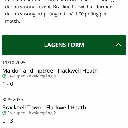
denna säsong i event. Bracknell Town har därmed
denna säsong ett poängsnitt på 1,00 poäng per
match.
LAGENS FORM
11/10
2025
Maldon and Tiptree
-
Flackwell Heath
FA-cupen - Kvalomgång 4
1 - 0
30/9
2025
Bracknell Town
-
Flackwell Heath
FA-cupen - Kvalomgång 2
0 - 3