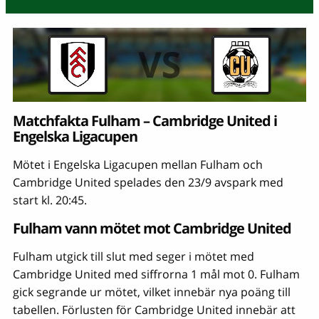
Matchfakta Fulham – Cambridge United i
Engelska Ligacupen
Mötet i Engelska Ligacupen mellan Fulham och
Cambridge United spelades den 23/9 avspark med
start kl. 20:45.
Fulham vann mötet mot Cambridge United
Fulham utgick till slut med seger i mötet med
Cambridge United med siffrorna 1 mål mot 0. Fulham
gick segrande ur mötet, vilket innebär nya poäng till
tabellen. Förlusten för Cambridge United innebär att