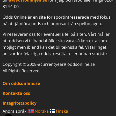
till
www.stodlinjen.se
för hjälp och stöd eller ringa 020-
81 91 00.
Odds Online är en site för sportintresserade med fokus
på att jämföra odds och bonusar från spelbolagen.
Vi reserverar oss för eventuella fel på siten. Vårt mål är
att oddsen vi tillhandahåller ska vara så korrekta som
möjligt men ibland kan det bli tekniska fel. Vi tar inget
ansvar för felaktiga odds, resultat eller annan statistik.
Copyright © 2008-#currentyear# oddsonline.se
All Rights Reserved.
Om oddsonline.se
Kontakta oss
Integritetspolicy
Andra språk:
Norska
Finska