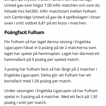
United gav som högst 7.00 inför matchen och som du
hittade hos bet365. Inför matchstart mellan Fulham
och Cambridge United så gav de 4 spelbolagen i listan
ovan i snitt oddset 6,81 på ett kryss i matchen.
Poängfacit Fulham
För Fulham så har laget denna säsong i Engelska
Ligacupen håvat in 0 poäng på de 2 matcherna som
laget har spelat på hemmaplan. Laget har därmed ett
hammafacit på 0 poäng per spelad match.
3 poäng har Fulham facit så här långt på 2 matcher i
Engelska Ligacupen. Detta gör att Fulham har ett
bortafacit med 1,50 poäng per match.
Under säsongen i Engelska Ligacupen så har Fulham
spelat in 3 poäng på 4 matcher. Med ett facit på 1,50
poäng i snitt per match.