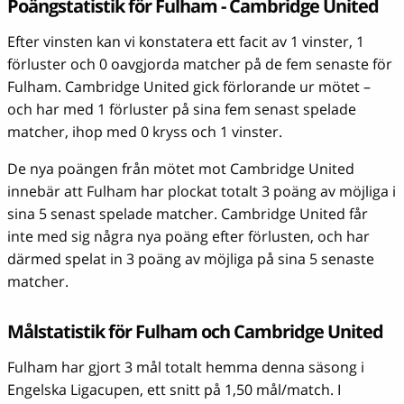
Poängstatistik för Fulham - Cambridge United
Efter vinsten kan vi konstatera ett facit av 1 vinster, 1
förluster och 0 oavgjorda matcher på de fem senaste för
Fulham. Cambridge United gick förlorande ur mötet –
och har med 1 förluster på sina fem senast spelade
matcher, ihop med 0 kryss och 1 vinster.
De nya poängen från mötet mot Cambridge United
innebär att Fulham har plockat totalt 3 poäng av möjliga i
sina 5 senast spelade matcher. Cambridge United får
inte med sig några nya poäng efter förlusten, och har
därmed spelat in 3 poäng av möjliga på sina 5 senaste
matcher.
Målstatistik för Fulham och Cambridge United
Fulham har gjort 3 mål totalt hemma denna säsong i
Engelska Ligacupen, ett snitt på 1,50 mål/match. I