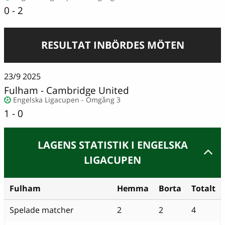
0 - 2
RESULTAT INBÖRDES MÖTEN
23/9
2025
Fulham
-
Cambridge United
Engelska Ligacupen - Omgång 3
1 - 0
LAGENS STATISTIK I ENGELSKA
LIGACUPEN
Fulham
Hemma
Borta
Totalt
Spelade matcher
2
2
4