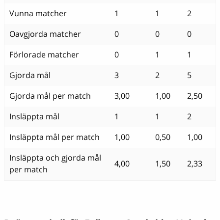
Vunna matcher
1
1
2
Oavgjorda matcher
0
0
0
Förlorade matcher
0
1
1
Gjorda mål
3
2
5
Gjorda mål per match
3,00
1,00
2,50
Insläppta mål
1
1
2
Insläppta mål per match
1,00
0,50
1,00
Insläppta och gjorda mål
4,00
1,50
2,33
per match