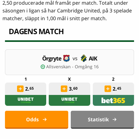
2,50 producerade mål framåt per match. Totalt under
säsongen i ligan så har Cambridge United, på 3 spelade
matcher, släppt in 1,00 mål i snitt per match.
DAGENS MATCH
Örgryte
AIK
vs
Allsvenskan - Omgång 16
2.
3.
2.
65
60
45
Odds
Statistik