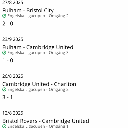
27/8
2025
Fulham
-
Bristol City
Engelska Ligacupen - Omgång 2
2 - 0
23/9
2025
Fulham
-
Cambridge United
Engelska Ligacupen - Omgång 3
1 - 0
26/8
2025
Cambridge United
-
Charlton
Engelska Ligacupen - Omgång 2
3 - 1
12/8
2025
Bristol Rovers
-
Cambridge United
Engelska Ligacupen - Omgång 1