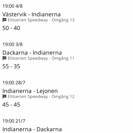
19:00
4/8
Västervik
-
Indianerna
Elitserien Speedway - Omgång 13
50 - 40
19:00
3/8
Dackarna
-
Indianerna
Elitserien Speedway - Omgång 11
55 - 35
19:00
28/7
Indianerna
-
Lejonen
Elitserien Speedway - Omgång 12
45 - 45
19:00
21/7
Indianerna
-
Dackarna