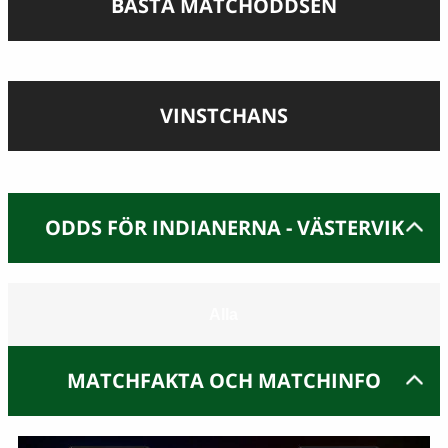
BÄSTA MATCHODDSEN
VINSTCHANS
ODDS FÖR INDIANERNA - VÄSTERVIK
Alla
MATCHFAKTA OCH MATCHINFO