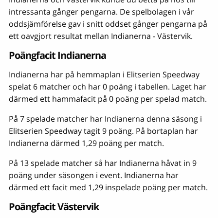
intressanta gånger pengarna. De spelbolagen i vår
oddsjämförelse gav i snitt oddset gånger pengarna på
ett oavgjort resultat mellan Indianerna - Västervik.
Poängfacit Indianerna
Indianerna har på hemmaplan i Elitserien Speedway
spelat 6 matcher och har 0 poäng i tabellen. Laget har
därmed ett hammafacit på 0 poäng per spelad match.
På 7 spelade matcher har Indianerna denna säsong i
Elitserien Speedway tagit 9 poäng. På bortaplan har
Indianerna därmed 1,29 poäng per match.
På 13 spelade matcher så har Indianerna håvat in 9
poäng under säsongen i event. Indianerna har
därmed ett facit med 1,29 inspelade poäng per match.
Poängfacit Västervik