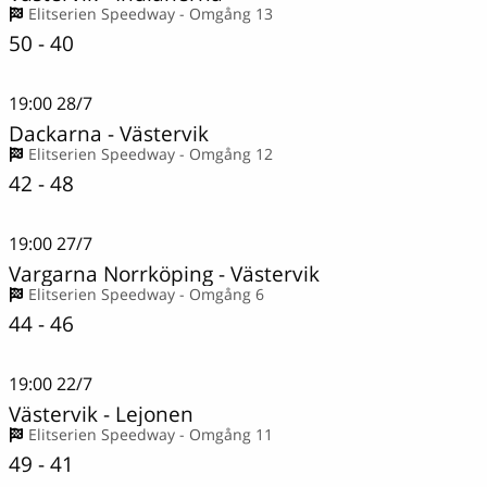
Elitserien Speedway - Omgång 13
50 - 40
19:00
28/7
Dackarna
-
Västervik
Elitserien Speedway - Omgång 12
42 - 48
19:00
27/7
Vargarna Norrköping
-
Västervik
Elitserien Speedway - Omgång 6
44 - 46
19:00
22/7
Västervik
-
Lejonen
Elitserien Speedway - Omgång 11
49 - 41