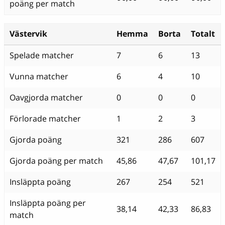
poäng per match
Västervik
Hemma
Borta
Totalt
Spelade matcher
7
6
13
Vunna matcher
6
4
10
Oavgjorda matcher
0
0
0
Förlorade matcher
1
2
3
Gjorda poäng
321
286
607
Gjorda poäng per match
45,86
47,67
101,17
Insläppta poäng
267
254
521
Insläppta poäng per
38,14
42,33
86,83
match