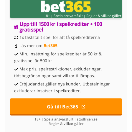
18+
Spela ansvarsfullt
Regler & villkor gäller
|
|
Upp till 1500 kr i spelkrediter + 100 
gratisspel
1x fastställt spel för att få spelkrediterna
Läs mer om 
Bet365
Min. insättning för spelkrediter är 50 kr &
gratisspel är 500 kr
Max pris, spelrestriktioner, exkluderingar,
tidsbegränsningar samt villkor tillämpas.
Erbjudandet gäller nya kunder. Utbetalningar
exkluderar insatser i spelkrediter.
Gå till Bet365
18+
Spela ansvarsfullt
stodlinjen.se
|
|
Regler & villkor gäller