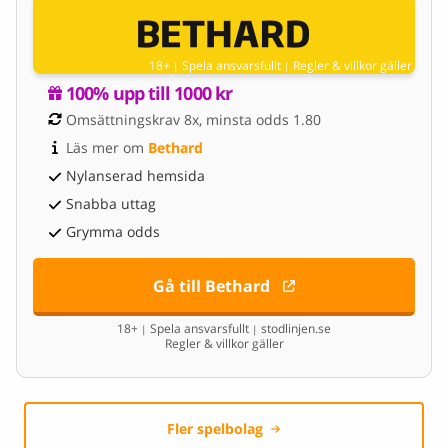
18+
Spela ansvarsfullt
Regler & villkor gäller
|
|
100% upp till 1000 kr
Omsättningskrav 8x, minsta odds 1.80
Läs mer om 
Bethard
Nylanserad hemsida
Snabba uttag
Grymma odds
Gå till Bethard
18+
Spela ansvarsfullt
stodlinjen.se
|
|
Regler & villkor gäller
Fler spelbolag