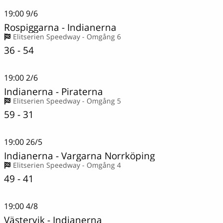
19:00
9/6
Rospiggarna
-
Indianerna
Elitserien Speedway - Omgång 6
36 - 54
19:00
2/6
Indianerna
-
Piraterna
Elitserien Speedway - Omgång 5
59 - 31
19:00
26/5
Indianerna
-
Vargarna Norrköping
Elitserien Speedway - Omgång 4
49 - 41
19:00
4/8
Västervik
-
Indianerna