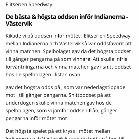
Elitserien Speedway.
De bästa & högsta oddsen inför Indianerna -
Västervik
Kikade vi på oddsen inför mötet i Elitserien Speedway
mellan Indianerna och Västervik så var oddsfavorit att
vinna matchen. Spelbolaget gav då det högsta oddset
till gånger pengarna på som vinnare. Att skulle infria
förväntningarna och vinna matchen gav i snitt oddset
hos de spelbolagen i listan ovan.
gav det högsta odds på , som var nederlagstippade
mot , till gånger pengarna. Snittoddset på att
underdogen skulle vinna matchen gav hos de
spelbolagen, som vi jämför oddsen från, gånger
pengarna inför mötet mot .
Det högsta spelet på ett kryss i mötet mellan
Indianerna och Västervik kunde du betta på hos till