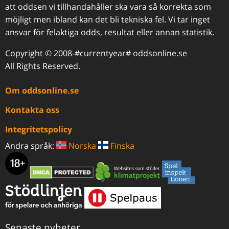
att oddsen vi tillhandahåller ska vara så korrekta som
möjligt men ibland kan det bli tekniska fel. Vi tar inget
ansvar för felaktiga odds, resultat eller annan statistik.
Copyright © 2008-#currentyear# oddsonline.se
All Rights Reserved.
Om oddsonline.se
Kontakta oss
Integritetspolicy
Andra språk:
Norska
Finska
Senaste nyheter