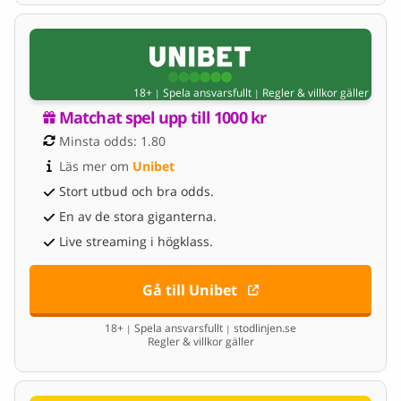
18+
Spela ansvarsfullt
Regler & villkor gäller
|
|
Matchat spel upp till 1000 kr
Minsta odds: 1.80
Läs mer om 
Unibet
Stort utbud och bra odds.
En av de stora giganterna.
Live streaming i högklass.
Gå till Unibet
18+
Spela ansvarsfullt
stodlinjen.se
|
|
Regler & villkor gäller