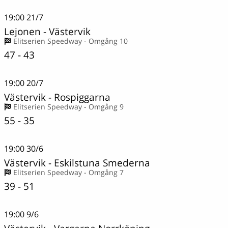
19:00
21/7
Lejonen
-
Västervik
Elitserien Speedway - Omgång 10
47 - 43
19:00
20/7
Västervik
-
Rospiggarna
Elitserien Speedway - Omgång 9
55 - 35
19:00
30/6
Västervik
-
Eskilstuna Smederna
Elitserien Speedway - Omgång 7
39 - 51
19:00
9/6