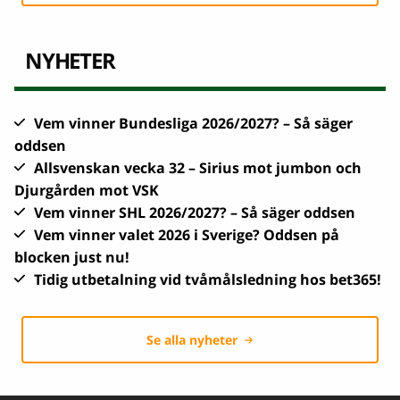
NYHETER
Vem vinner Bundesliga 2026/2027? – Så säger
oddsen
Allsvenskan vecka 32 – Sirius mot jumbon och
Djurgården mot VSK
Vem vinner SHL 2026/2027? – Så säger oddsen
Vem vinner valet 2026 i Sverige? Oddsen på
blocken just nu!
Tidig utbetalning vid tvåmålsledning hos bet365!
Se alla nyheter