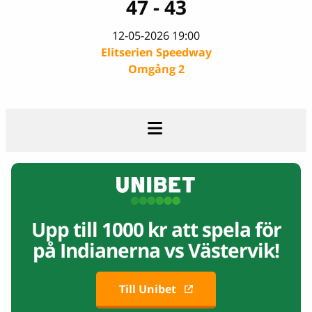
47 - 43
12-05-2026 19:00
Elitserien Speedway
Omgång 2
Upp till 1000 kr att spela för
på
Indianerna vs Västervik!
Till Unibet