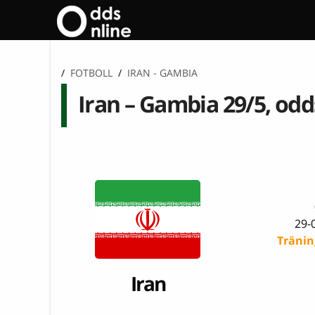
/
FOTBOLL
/
IRAN - GAMBIA
Iran – Gambia 29/5, odds
29-
Träni
Iran