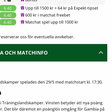
Upp till 1500 kr + 64 kr på Expekt-tipset
6.40
600 kr i matchat freebet
6.40
Matchat spel upp till 1000 kr
6.40
serverar oss för eventuella avvikelser.
A OCH MATCHINFO
dskamper spelades den 29/5 med matchstart kl. 17:30.
a
1 i Träningslandskamper. Vinsten betyder att nya poäng
mper. Det blir däremot en poänglös omgång för Gambia på