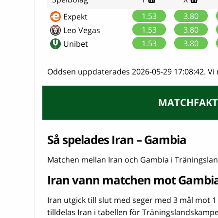
1.53
3.80
Expekt
1.53
3.80
Leo Vegas
1.53
3.80
Unibet
Oddsen uppdaterades 2026-05-29 17:08:42. Vi re
MATCHFAKT
Så spelades Iran – Gambia
Matchen mellan Iran och Gambia i Träningslan
Iran vann matchen mot Gambi
Iran utgick till slut med seger med 3 mål mot 
tilldelas Iran i tabellen för Träningslandska