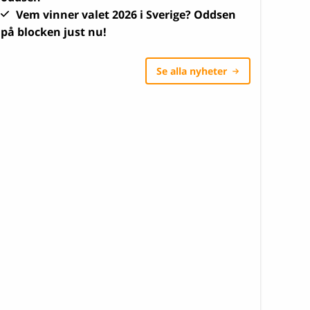
Vem vinner valet 2026 i Sverige? Oddsen
på blocken just nu!
Se alla nyheter