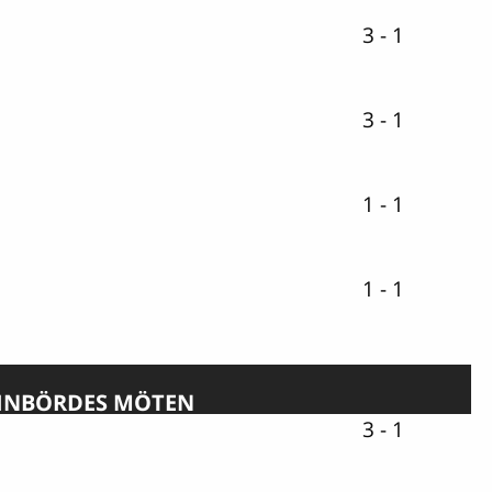
3 - 1
3 - 1
1 - 1
1 - 1
 INBÖRDES MÖTEN
3 - 1