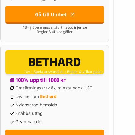
Gå till Unibet
18+
Spela ansvarsfullt
stodlinjen.se
|
|
Regler & villkor gäller
18+
Spela ansvarsfullt
Regler & villkor gäller
|
|
100% upp till 1000 kr
Omsättningskrav 8x, minsta odds 1.80
Läs mer om 
Bethard
Nylanserad hemsida
Snabba uttag
Grymma odds