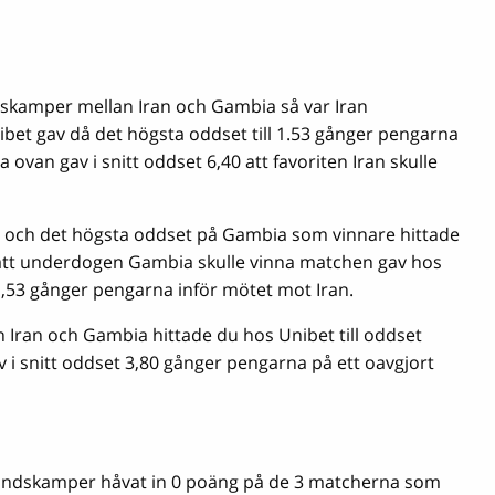
dskamper mellan Iran och Gambia så var Iran
ibet gav då det högsta oddset till 1.53 gånger pengarna
a ovan gav i snitt oddset 6,40 att favoriten Iran skulle
n och det högsta oddset på Gambia som vinnare hittade
å att underdogen Gambia skulle vinna matchen gav hos
1,53 gånger pengarna inför mötet mot Iran.
an Iran och Gambia hittade du hos Unibet till oddset
v i snitt oddset 3,80 gånger pengarna på ett oavgjort
slandskamper håvat in 0 poäng på de 3 matcherna som