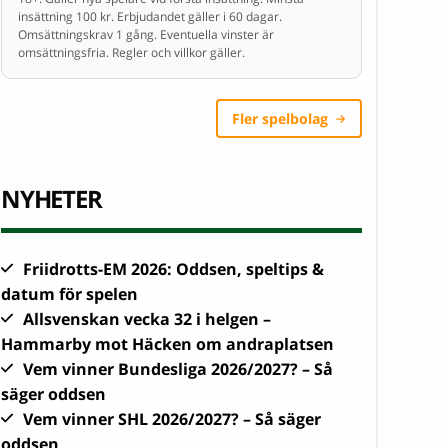
insättning 100 kr. Erbjudandet gäller i 60 dagar.
Omsättningskrav 1 gång. Eventuella vinster är
omsättningsfria. Regler och villkor gäller.
Fler spelbolag
NYHETER
Friidrotts-EM 2026: Oddsen, speltips &
datum för spelen
Allsvenskan vecka 32 i helgen –
Hammarby mot Häcken om andraplatsen
Vem vinner Bundesliga 2026/2027? – Så
säger oddsen
Vem vinner SHL 2026/2027? – Så säger
oddsen