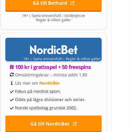
Gå till Bethard
18+
Spela ansvarsfullt
stodlinjen.se
|
|
Regler & villkor gäller
18+
Spela ansvarsfullt
Regler & villkor gäller
|
|
100 kr i gratisspel + 50 freespins
Omsättningskrav -, minsta odds 1.80
Läs mer om 
NordicBet
Fokus på nordisk sport.
Odds på lägre divisioner och serier.
Norskt spelbolag grundat 2002.
Gå till NordicBet