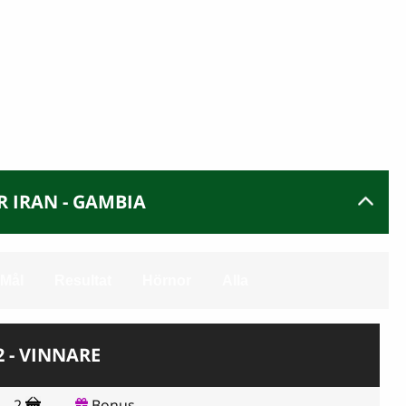
 IRAN - GAMBIA
Mål
Resultat
Hörnor
Alla
2 - VINNARE
2
Bonus