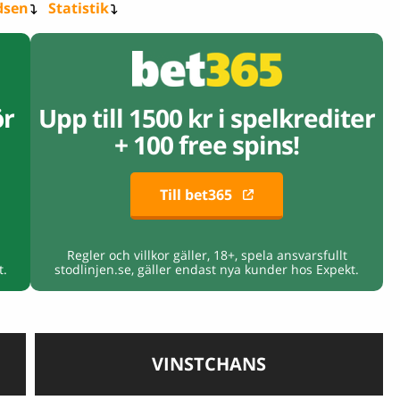
dsen
Statistik
ör
Upp till 1500 kr i spelkrediter
+ 100 free spins!
Till bet365
Regler och villkor gäller, 18+, spela ansvarsfullt
t.
stodlinjen.se, gäller endast nya kunder hos Expekt.
VINSTCHANS