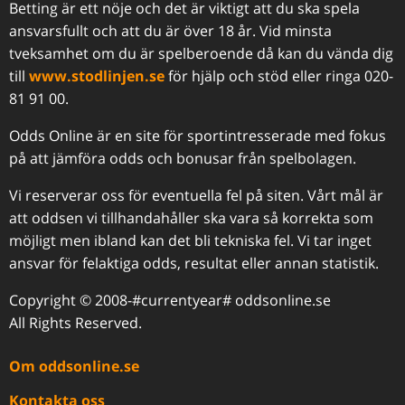
Betting är ett nöje och det är viktigt att du ska spela
ansvarsfullt och att du är över 18 år. Vid minsta
tveksamhet om du är spelberoende då kan du vända dig
till
www.stodlinjen.se
för hjälp och stöd eller ringa 020-
81 91 00.
Odds Online är en site för sportintresserade med fokus
på att jämföra odds och bonusar från spelbolagen.
Vi reserverar oss för eventuella fel på siten. Vårt mål är
att oddsen vi tillhandahåller ska vara så korrekta som
möjligt men ibland kan det bli tekniska fel. Vi tar inget
ansvar för felaktiga odds, resultat eller annan statistik.
Copyright © 2008-#currentyear# oddsonline.se
All Rights Reserved.
Om oddsonline.se
Kontakta oss