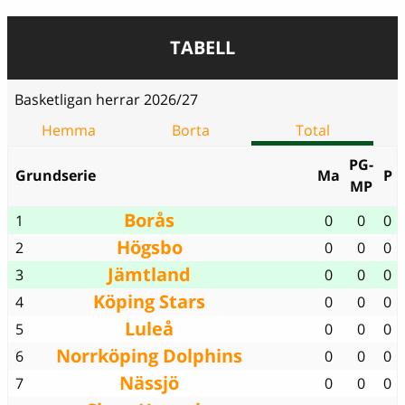
TABELL
Basketligan herrar 2026/27
Hemma
Borta
Total
PG-
Grundserie
Ma
P
MP
Borås
1
0
0
0
Högsbo
2
0
0
0
Jämtland
3
0
0
0
Köping Stars
4
0
0
0
Luleå
5
0
0
0
Norrköping Dolphins
6
0
0
0
Nässjö
7
0
0
0