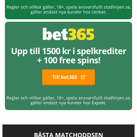
Regler och villkor gäller, 18+, spela ansvarsfullt stodlinjen.se,
gäller endast nya kunder hos Unibet.
Upp till 1500 kr i spelkrediter
+ 100 free spins!
Till bet365
Regler och villkor gäller, 18+, spela ansvarsfullt stodlinjen.se,
gäller endast nya kunder hos Expekt.
BÄSTA MATCHODDSEN