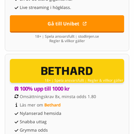
Live streaming i högklass.
Gå till Unibet
18+
Spela ansvarsfullt
stodlinjen.se
|
|
Regler & villkor gäller
18+
Spela ansvarsfullt
Regler & villkor gäller
|
|
100% upp till 1000 kr
Omsättningskrav 8x, minsta odds 1.80
Läs mer om 
Bethard
Nylanserad hemsida
Snabba uttag
Grymma odds