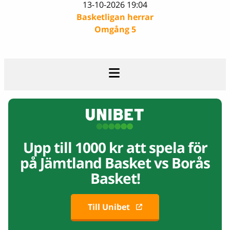
13-10-2026 19:04
Basketligan herrar
Omgång 5
Upp till 1000 kr att spela för
på
Jämtland Basket vs Borås
Basket!
Till Unibet