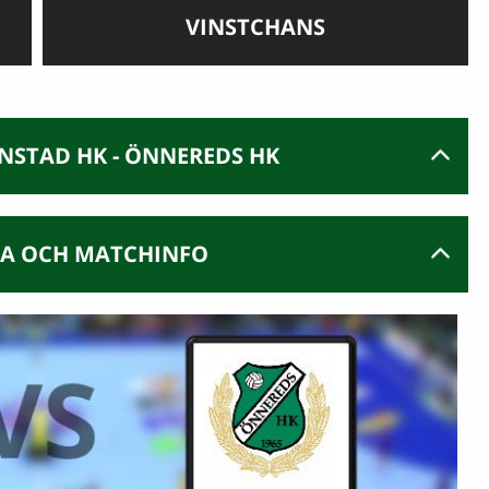
VINSTCHANS
NSTAD HK - ÖNNEREDS HK
A OCH MATCHINFO