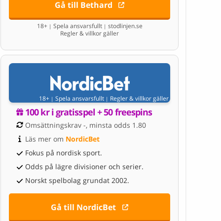
Gå till Bethard
18+
Spela ansvarsfullt
stodlinjen.se
|
|
Regler & villkor gäller
18+
Spela ansvarsfullt
Regler & villkor gäller
|
|
100 kr i gratisspel + 50 freespins
Omsättningskrav -, minsta odds 1.80
Läs mer om 
NordicBet
Fokus på nordisk sport.
Odds på lägre divisioner och serier.
Norskt spelbolag grundat 2002.
Gå till NordicBet