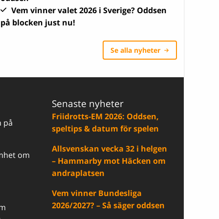
Vem vinner valet 2026 i Sverige? Oddsen
på blocken just nu!
Se alla nyheter
Senaste nyheter
Friidrotts-EM 2026: Oddsen,
n på
speltips & datum för spelen
Allsvenskan vecka 32 i helgen
samhet om
– Hammarby mot Häcken om
andraplatsen
Vem vinner Bundesliga
2026/2027? – Så säger oddsen
om