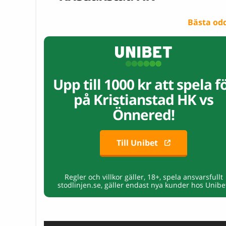
Bästa od
Upp till 1000 kr att spela f
på
Kristianstad HK vs
Önnered!
Till Unibet
Regler och villkor gäller, 18+, spela ansvarsfullt
stodlinjen.se, gäller endast nya kunder hos Unibe