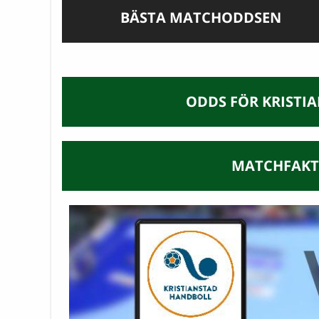
BÄSTA MATCHODDSEN
ODDS FÖR KRISTIA
MATCHFAKT