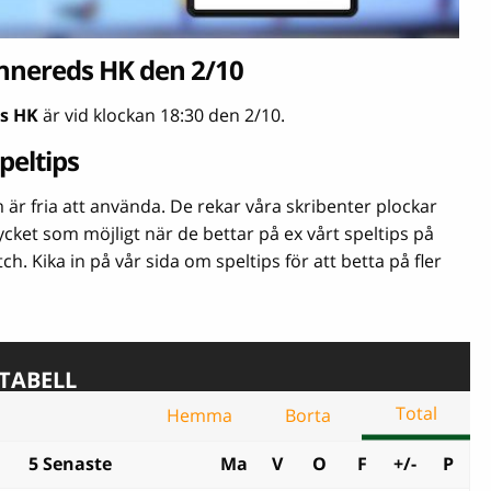
nnereds HK den 2/10
ds HK
är vid klockan 18:30 den 2/10.
peltips
 är fria att använda. De rekar våra skribenter plockar
mycket som möjligt när de bettar på ex vårt speltips på
. Kika in på vår sida om speltips för att betta på fler
TABELL
Total
Hemma
Borta
5 Senaste
Ma
V
O
F
+/-
P