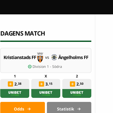
DAGENS MATCH
Kristianstads FF
Ängelholms FF
vs
Division 1 - Södra
2.
3.
2.
38
15
50
Odds
Statistik