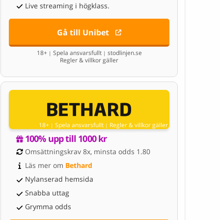
Live streaming i högklass.
Gå till Unibet
18+
Spela ansvarsfullt
stodlinjen.se
|
|
Regler & villkor gäller
18+
Spela ansvarsfullt
Regler & villkor gäller
|
|
100% upp till 1000 kr
Omsättningskrav 8x, minsta odds 1.80
Läs mer om 
Bethard
Nylanserad hemsida
Snabba uttag
Grymma odds