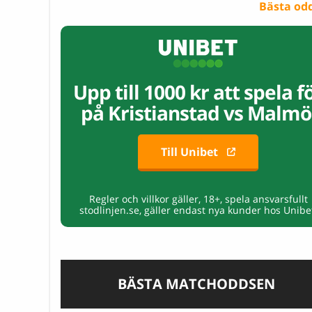
Bästa od
Upp till 1000 kr att spela f
på
Kristianstad vs Malmö
Till Unibet
Regler och villkor gäller, 18+, spela ansvarsfullt
stodlinjen.se, gäller endast nya kunder hos Unibe
BÄSTA MATCHODDSEN