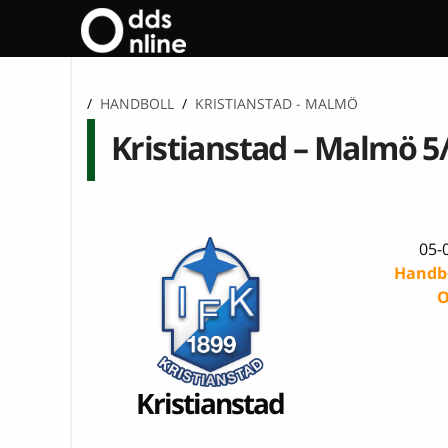
/
HANDBOLL
/
KRISTIANSTAD - MALMÖ
Kristianstad – Malmö 5/
05-
Handbo
O
Kristianstad