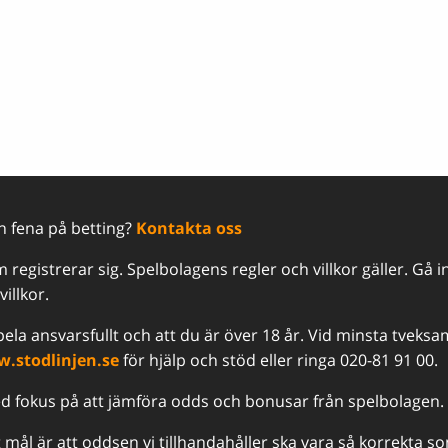
en fena på betting?
Kontakta oss
registrerar sig. Spelbolagens regler och villkor gäller. Gå i
illkor.
 spela ansvarsfullt och att du är över 18 år. Vid minsta tvek
.stodlinjen.se
för hjälp och stöd eller ringa 020-81 91 00.
ed fokus på att jämföra odds och bonusar från spelbolagen.
rt mål är att oddsen vi tillhandahåller ska vara så korrekta s