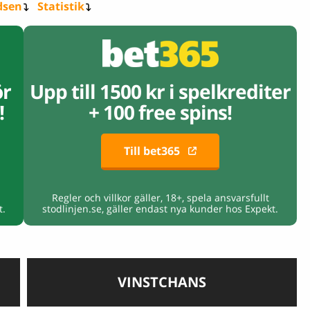
dsen
Statistik
ör
Upp till 1500 kr i spelkrediter
!
+ 100 free spins!
Till bet365
Regler och villkor gäller, 18+, spela ansvarsfullt
t.
stodlinjen.se, gäller endast nya kunder hos Expekt.
VINSTCHANS