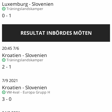
Luxemburg
-
Slovenien
Träningslandskamper
0 - 1
RESULTAT INBÖRDES MÖTEN
20:45
7/6
Kroatien
-
Slovenien
Träningslandskamper
2 - 1
7/9
2021
Kroatien
-
Slovenien
VM-kval - Europa Grupp H
3 - 0