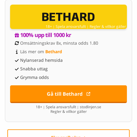
18+
Spela ansvarsfullt
Regler & villkor gäller
|
|
100% upp till 1000 kr
Omsättningskrav 8x, minsta odds 1.80
Läs mer om 
Bethard
Nylanserad hemsida
Snabba uttag
Grymma odds
Gå till Bethard
18+
Spela ansvarsfullt
stodlinjen.se
|
|
Regler & villkor gäller