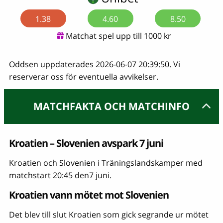
1.38
4.60
8.50
Matchat spel upp till 1000 kr
Oddsen uppdaterades 2026-06-07 20:39:50. Vi
reserverar oss för eventuella avvikelser.
MATCHFAKTA OCH MATCHINFO
Kroatien – Slovenien avspark 7 juni
Kroatien och Slovenien i Träningslandskamper med
matchstart 20:45 den7 juni.
Kroatien vann mötet mot Slovenien
Det blev till slut Kroatien som gick segrande ur mötet