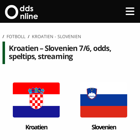
/
FOTBOLL
/
KROATIEN - SLOVENIEN
Kroatien – Slovenien 7/6, odds,
speltips, streaming
Kroatien
Slovenien