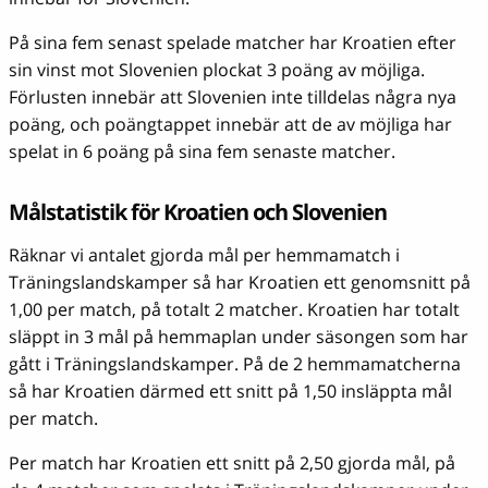
På sina fem senast spelade matcher har Kroatien efter
sin vinst mot Slovenien plockat 3 poäng av möjliga.
Förlusten innebär att Slovenien inte tilldelas några nya
poäng, och poängtappet innebär att de av möjliga har
spelat in 6 poäng på sina fem senaste matcher.
Målstatistik för Kroatien och Slovenien
Räknar vi antalet gjorda mål per hemmamatch i
Träningslandskamper så har Kroatien ett genomsnitt på
1,00 per match, på totalt 2 matcher. Kroatien har totalt
släppt in 3 mål på hemmaplan under säsongen som har
gått i Träningslandskamper. På de 2 hemmamatcherna
så har Kroatien därmed ett snitt på 1,50 insläppta mål
per match.
Per match har Kroatien ett snitt på 2,50 gjorda mål, på