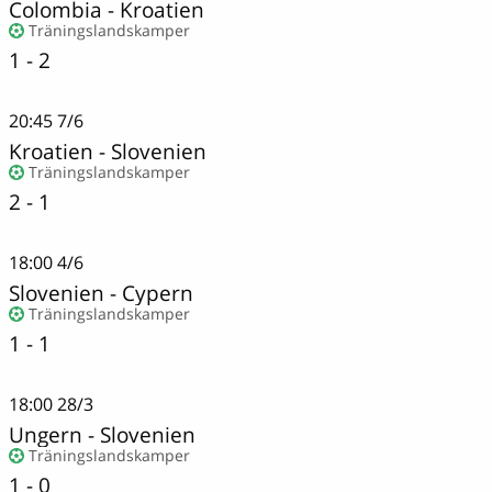
Colombia
-
Kroatien
Träningslandskamper
1 - 2
20:45
7/6
Kroatien
-
Slovenien
Träningslandskamper
2 - 1
18:00
4/6
Slovenien
-
Cypern
Träningslandskamper
1 - 1
18:00
28/3
Ungern
-
Slovenien
Träningslandskamper
1 - 0