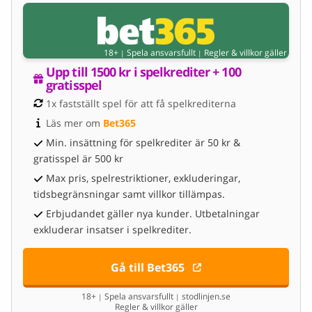
18+
Spela ansvarsfullt
Regler & villkor gäller
|
|
Upp till 1500 kr i spelkrediter + 100 
gratisspel
1x fastställt spel för att få spelkrediterna
Läs mer om 
Bet365
Min. insättning för spelkrediter är 50 kr &
gratisspel är 500 kr
Max pris, spelrestriktioner, exkluderingar,
tidsbegränsningar samt villkor tillämpas.
Erbjudandet gäller nya kunder. Utbetalningar
exkluderar insatser i spelkrediter.
Gå till Bet365
18+
Spela ansvarsfullt
stodlinjen.se
|
|
Regler & villkor gäller