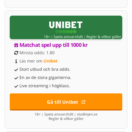
18+
Spela ansvarsfullt
Regler & villkor gäller
|
|
Matchat spel upp till 1000 kr
Minsta odds: 1.80
Läs mer om 
Unibet
Stort utbud och bra odds.
En av de stora giganterna.
Live streaming i högklass.
Gå till Unibet
18+
Spela ansvarsfullt
stodlinjen.se
|
|
Regler & villkor gäller