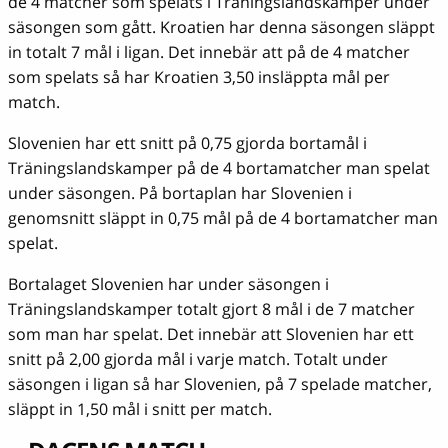
de 4 matcher som spelats i Träningslandskamper under
säsongen som gått. Kroatien har denna säsongen släppt
in totalt 7 mål i ligan. Det innebär att på de 4 matcher
som spelats så har Kroatien 3,50 insläppta mål per
match.
Slovenien har ett snitt på 0,75 gjorda bortamål i
Träningslandskamper på de 4 bortamatcher man spelat
under säsongen. På bortaplan har Slovenien i
genomsnitt släppt in 0,75 mål på de 4 bortamatcher man
spelat.
Bortalaget Slovenien har under säsongen i
Träningslandskamper totalt gjort 8 mål i de 7 matcher
som man har spelat. Det innebär att Slovenien har ett
snitt på 2,00 gjorda mål i varje match. Totalt under
säsongen i ligan så har Slovenien, på 7 spelade matcher,
släppt in 1,50 mål i snitt per match.