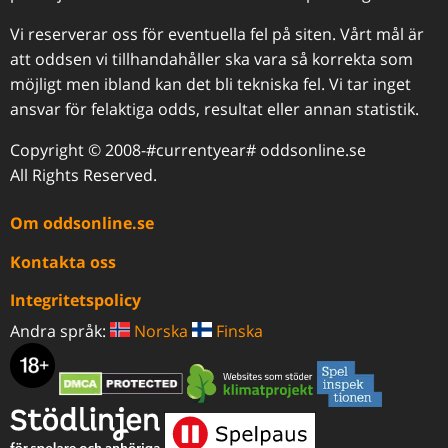
Vi reserverar oss för eventuella fel på siten. Vårt mål är
att oddsen vi tillhandahåller ska vara så korrekta som
möjligt men ibland kan det bli tekniska fel. Vi tar inget
ansvar för felaktiga odds, resultat eller annan statistik.
Copyright © 2008-#currentyear# oddsonline.se
All Rights Reserved.
Om oddsonline.se
Kontakta oss
Integritetspolicy
Andra språk:
Norska
Finska