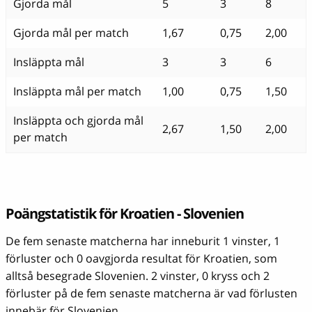
Gjorda mål
5
3
8
Gjorda mål per match
1,67
0,75
2,00
Insläppta mål
3
3
6
Insläppta mål per match
1,00
0,75
1,50
Insläppta och gjorda mål
2,67
1,50
2,00
per match
Poängstatistik för Kroatien - Slovenien
De fem senaste matcherna har inneburit 1 vinster, 1
förluster och 0 oavgjorda resultat för Kroatien, som
alltså besegrade Slovenien. 2 vinster, 0 kryss och 2
förluster på de fem senaste matcherna är vad förlusten
innebär för Slovenien.