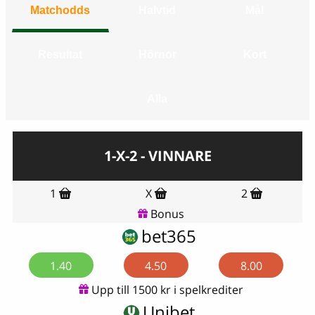
Matchodds
Halvtid
Mål
Resultat
Hörnor
Kort
Alla
1-X-2 - VINNARE
1
X
2
Bonus
bet365
1.40
4.50
8.00
Upp till 1500 kr i spelkrediter
Unibet