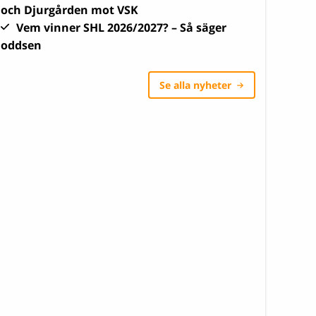
och Djurgården mot VSK
Vem vinner SHL 2026/2027? – Så säger
oddsen
Se alla nyheter