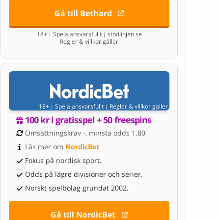
Gå till Bethard
18+
Spela ansvarsfullt
stodlinjen.se
|
|
Regler & villkor gäller
18+
Spela ansvarsfullt
Regler & villkor gäller
|
|
100 kr i gratisspel + 50 freespins
Omsättningskrav -, minsta odds 1.80
Läs mer om 
NordicBet
Fokus på nordisk sport.
Odds på lägre divisioner och serier.
Norskt spelbolag grundat 2002.
Gå till NordicBet