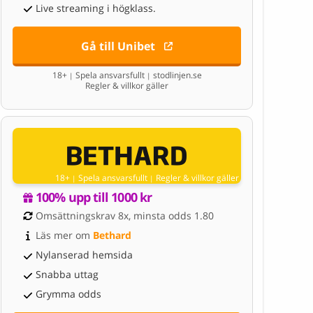
Live streaming i högklass.
Gå till Unibet
18+
Spela ansvarsfullt
stodlinjen.se
|
|
Regler & villkor gäller
18+
Spela ansvarsfullt
Regler & villkor gäller
|
|
100% upp till 1000 kr
Omsättningskrav 8x, minsta odds 1.80
Läs mer om 
Bethard
Nylanserad hemsida
Snabba uttag
Grymma odds