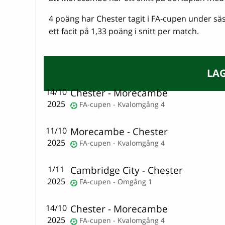
4 poäng har Chester tagit i FA-cupen under s
ett facit på 1,33 poäng i snitt per match.
LA
Chester
-
Morecambe
14/10
2025
FA-cupen - Kvalomgång 4
Morecambe
-
Chester
11/10
2025
FA-cupen - Kvalomgång 4
Cambridge City
-
Chester
1/11
2025
FA-cupen - Omgång 1
Chester
-
Morecambe
14/10
2025
FA-cupen - Kvalomgång 4