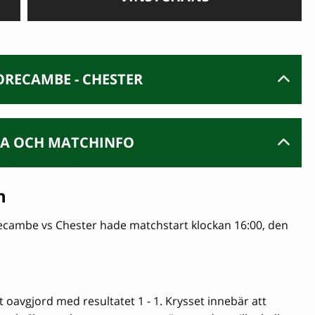
RECAMBE - CHESTER
A OCH MATCHINFO
n
cambe vs Chester hade matchstart klockan 16:00, den
 oavgjord med resultatet 1 - 1. Krysset innebär att