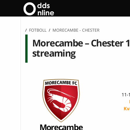
/
FOTBOLL
/
MORECAMBE - CHESTER
Morecambe – Chester 11/
streaming
11-
Kv
Morecambe