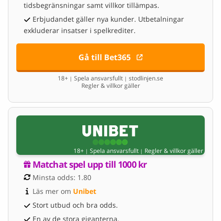
tidsbegränsningar samt villkor tillämpas.
Erbjudandet gäller nya kunder. Utbetalningar
exkluderar insatser i spelkrediter.
Gå till Bet365
18+
Spela ansvarsfullt
stodlinjen.se
|
|
Regler & villkor gäller
18+
Spela ansvarsfullt
Regler & villkor gäller
|
|
Matchat spel upp till 1000 kr
Minsta odds: 1.80
Läs mer om 
Unibet
Stort utbud och bra odds.
En av de stora giganterna.