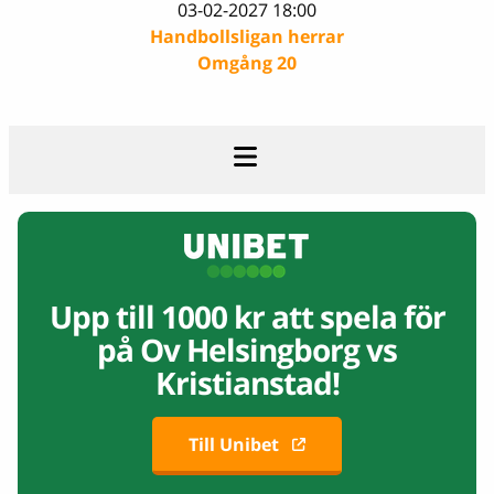
03-02-2027 18:00
Handbollsligan herrar
Omgång 20
Upp till 1000 kr att spela för
på
Ov Helsingborg vs
Kristianstad!
Till Unibet