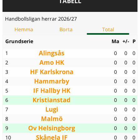
TABELL
Handbollsligan herrar 2026/27
Hemma
Borta
Total
Grundserie
Ma
+/-
P
Alingsås
1
0
0
0
Amo HK
2
0
0
0
HF Karlskrona
3
0
0
0
Hammarby
4
0
0
0
IF Hallby HK
5
0
0
0
Kristianstad
6
0
0
0
Lugi
7
0
0
0
Malmö
8
0
0
0
Ov Helsingborg
9
0
0
0
Skånela IF
10
0
0
0