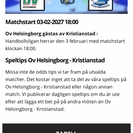
Matchstart 03-02-2027 18:00
Ov Helsingborg gästas av Kristianstad
i
Handbollsligan herrar den 3 februari med matchstart
klockan 18:00.
Speltips Ov Helsingborg - Kristianstad
Missa inte de odds tips vi tar fram på utvalda
matcher. Det kostar inget att ta del av våra speltips på
Ov Helsingborg - Kristianstad eller någon annan
match. Vi publicerar dagligen speltips om du är ute
efter att lägga ett bet på på andra möten än Ov
Helsingborg - Kristianstad.