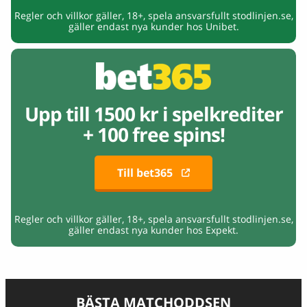
Regler och villkor gäller, 18+, spela ansvarsfullt stodlinjen.se,
gäller endast nya kunder hos Unibet.
Upp till 1500 kr i spelkrediter
+ 100 free spins!
Till bet365
Regler och villkor gäller, 18+, spela ansvarsfullt stodlinjen.se,
gäller endast nya kunder hos Expekt.
BÄSTA MATCHODDSEN