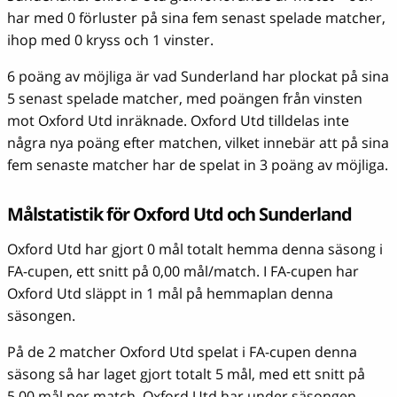
har med 0 förluster på sina fem senast spelade matcher,
ihop med 0 kryss och 1 vinster.
6 poäng av möjliga är vad Sunderland har plockat på sina
5 senast spelade matcher, med poängen från vinsten
mot Oxford Utd inräknade. Oxford Utd tilldelas inte
några nya poäng efter matchen, vilket innebär att på sina
fem senaste matcher har de spelat in 3 poäng av möjliga.
Målstatistik för Oxford Utd och Sunderland
Oxford Utd har gjort 0 mål totalt hemma denna säsong i
FA-cupen, ett snitt på 0,00 mål/match. I FA-cupen har
Oxford Utd släppt in 1 mål på hemmaplan denna
säsongen.
På de 2 matcher Oxford Utd spelat i FA-cupen denna
säsong så har laget gjort totalt 5 mål, med ett snitt på
5,00 mål per match. Oxford Utd har under säsongen