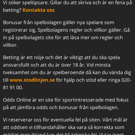
Vi söker speltipsare. Gillar du att skriva och är en fena på
betting?
Kontakta oss
Bonusar från spelbolagen gäller nya spelare som
registrerar sig. Spelbolagens regler och villkor gäller. Gå
in på spelbolagets site för att läsa mer om regler och
villkor.
Betting är ett nöje och det är viktigt att du ska spela
ansvarsfullt och att du är över 18 år. Vid minsta
tveksamhet om du är spelberoende då kan du vända dig
till
www.stodlinjen.se
för hjälp och stöd eller ringa 020-
81 91 00.
Odds Online är en site för sportintresserade med fokus
på att jämföra odds och bonusar från spelbolagen.
Vi reserverar oss för eventuella fel på siten. Vårt mål är
att oddsen vi tillhandahåller ska vara så korrekta som
möjligt men ibland kan det bli tekniska fel. Vi tar inget