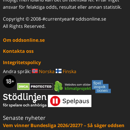
ansvar för felaktiga odds, resultat eller annan statistik.
Copyright © 2008-#currentyear# oddsonline.se
All Rights Reserved.
Om oddsonline.se
Kontakta oss
Integritetspolicy
Andra språk:
Norska
Finska
Senaste nyheter
Vem vinner Bundesliga 2026/2027? – Så säger oddsen