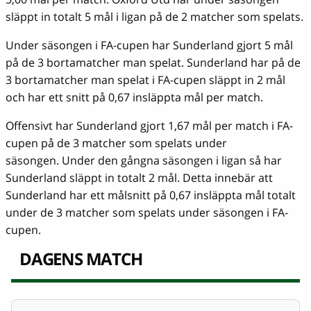
släppt in totalt 5 mål i ligan på de 2 matcher som spelats.
Under säsongen i FA-cupen har Sunderland gjort 5 mål
på de 3 bortamatcher man spelat. Sunderland har på de
3 bortamatcher man spelat i FA-cupen släppt in 2 mål
och har ett snitt på 0,67 insläppta mål per match.
Offensivt har Sunderland gjort 1,67 mål per match i FA-
cupen på de 3 matcher som spelats under
säsongen. Under den gångna säsongen i ligan så har
Sunderland släppt in totalt 2 mål. Detta innebär att
Sunderland har ett målsnitt på 0,67 insläppta mål totalt
under de 3 matcher som spelats under säsongen i FA-
cupen.
DAGENS MATCH