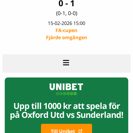
0 - 1
(0-1, 0-0)
15-02-2026 15:00
FA-cupen
Fjärde omgången
Upp till 1000 kr att spela för
på
Oxford Utd vs Sunderland!
Till Unibet