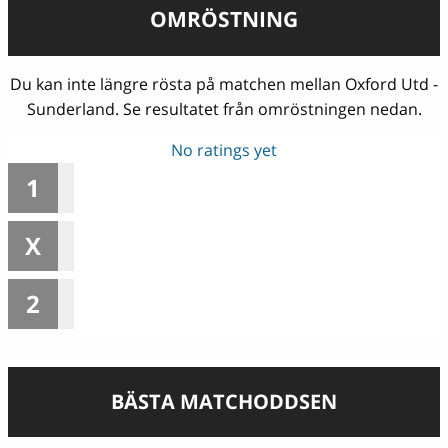
OMRÖSTNING
Du kan inte längre rösta på matchen mellan Oxford Utd -
Sunderland. Se resultatet från omröstningen nedan.
No ratings yet
1
X
2
BÄSTA MATCHODDSEN