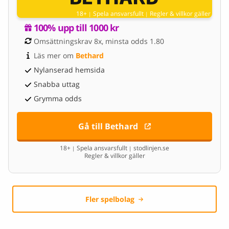
18+
Spela ansvarsfullt
Regler & villkor gäller
|
|
100% upp till 1000 kr
Omsättningskrav 8x, minsta odds 1.80
Läs mer om 
Bethard
Nylanserad hemsida
Snabba uttag
Grymma odds
Gå till Bethard
18+
Spela ansvarsfullt
stodlinjen.se
|
|
Regler & villkor gäller
Fler spelbolag