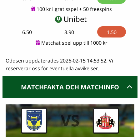
100 kr i gratisspel + 50 freespins
Unibet
6.50
3.90
1.50
Matchat spel upp till 1000 kr
Oddsen uppdaterades 2026-02-15 14:53:52. Vi
reserverar oss för eventuella avvikelser.
MATCHFAKTA OCH MATCHINFO