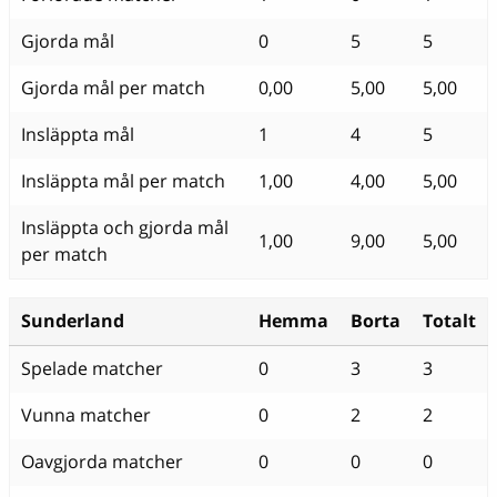
Gjorda mål
0
5
5
Gjorda mål per match
0,00
5,00
5,00
Insläppta mål
1
4
5
Insläppta mål per match
1,00
4,00
5,00
Insläppta och gjorda mål
1,00
9,00
5,00
per match
Sunderland
Hemma
Borta
Totalt
Spelade matcher
0
3
3
Vunna matcher
0
2
2
Oavgjorda matcher
0
0
0