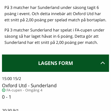
På 3 matcher har Sunderland under säsong tagit 6
poäng i event. Och detta innebär att Oxford Utd har
ett snitt på 2,00 poäng per spelad match på bortaplan.
På 3 matcher Sunderland har spelat i FA-cupen under
säsong så har laget håvat in 6 poäng. Detta gör att
Sunderland har ett snitt på 2,00 poäng per match.
LAGENS FORM
15:00
15/2
Oxford Utd
-
Sunderland
FA-cupen - Omgång 4
0 - 1
20:30
9/1