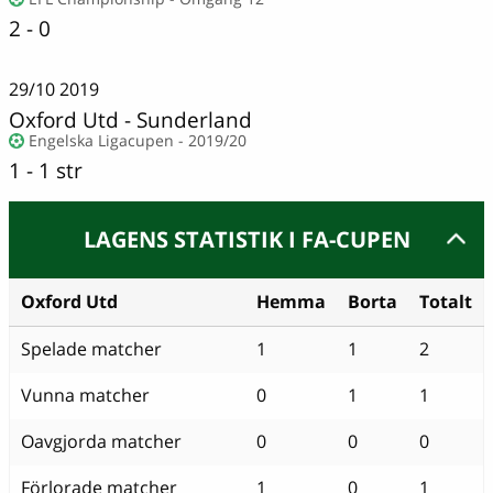
2 - 0
29/10
2019
Oxford Utd
-
Sunderland
Engelska Ligacupen - 2019/20
1 - 1 str
LAGENS STATISTIK I FA-CUPEN
Oxford Utd
Hemma
Borta
Totalt
Spelade matcher
1
1
2
Vunna matcher
0
1
1
Oavgjorda matcher
0
0
0
Förlorade matcher
1
0
1