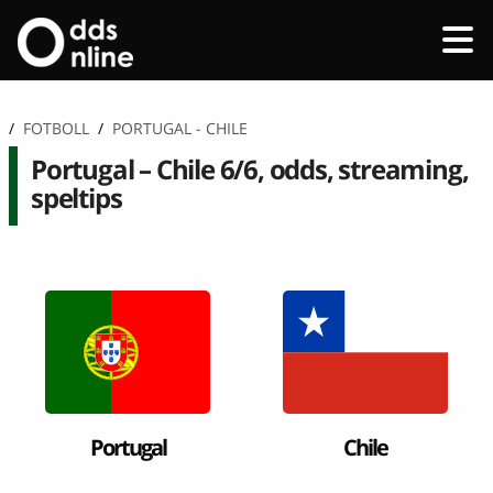
/
FOTBOLL
/
PORTUGAL - CHILE
Portugal – Chile 6/6, odds, streaming,
speltips
Portugal
Chile