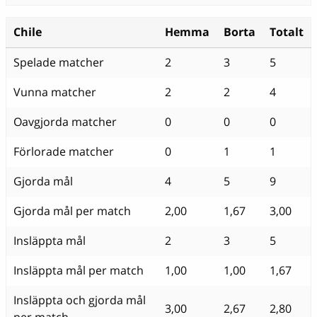
Chile
Hemma
Borta
Totalt
Spelade matcher
2
3
5
Vunna matcher
2
2
4
Oavgjorda matcher
0
0
0
Förlorade matcher
0
1
1
Gjorda mål
4
5
9
Gjorda mål per match
2,00
1,67
3,00
Insläppta mål
2
3
5
Insläppta mål per match
1,00
1,00
1,67
Insläppta och gjorda mål
3,00
2,67
2,80