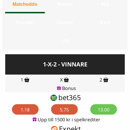
Matchodds
Halvtid
Mål
Resultat
Hörnor
Kort
Alla
1-X-2 - VINNARE
1
X
2
Bonus
bet365
1.18
5.75
13.00
Upp till 1500 kr i spelkrediter
Expekt