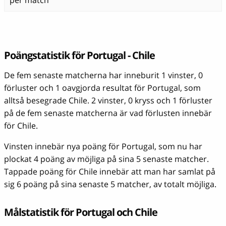
per match
Poängstatistik för Portugal - Chile
De fem senaste matcherna har inneburit 1 vinster, 0
förluster och 1 oavgjorda resultat för Portugal, som
alltså besegrade Chile. 2 vinster, 0 kryss och 1 förluster
på de fem senaste matcherna är vad förlusten innebär
för Chile.
Vinsten innebär nya poäng för Portugal, som nu har
plockat 4 poäng av möjliga på sina 5 senaste matcher.
Tappade poäng för Chile innebär att man har samlat på
sig 6 poäng på sina senaste 5 matcher, av totalt möjliga.
Målstatistik för Portugal och Chile