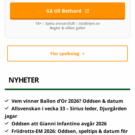
Gå till Bethard
18+
Spela ansvarsfullt
stodlinjen.se
|
|
Regler & villkor gäller
Fler spelbolag
NYHETER
Vem vinner Ballon d’Or 2026? Oddsen & datum
Allsvenskan i vecka 33 – Sirius leder, Djurgården
jagar
Oddsen att Gianni Infantino avgår 2026
Friidrotts-EM 2026: Oddsen, speltips & datum för