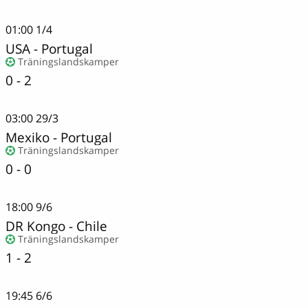
01:00
1/4
USA
-
Portugal
Träningslandskamper
0 - 2
03:00
29/3
Mexiko
-
Portugal
Träningslandskamper
0 - 0
18:00
9/6
DR Kongo
-
Chile
Träningslandskamper
1 - 2
19:45
6/6