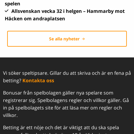
spelen
Allsvenskan vecka 32 i helgen – Hammarby mot
Häcken om andraplatsen
Se alla nyheter
Vi söker speltipsare. Gillar du att skriva och är en fena på
betting?
Kontakta oss
Bonusar från spelbolagen gäller nya spelare som
registrerar sig. Spelbolagens regler och villkor gäller. Gå
in på spelbolagets site för att läsa mer om regler och
villkor.
Betting är ett nöje och det är viktigt att du ska spela