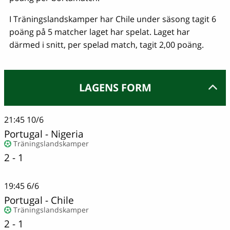
I Träningslandskamper har Chile under säsong tagit 6
poäng på 5 matcher laget har spelat. Laget har
därmed i snitt, per spelad match, tagit 2,00 poäng.
LAGENS FORM
21:45
10/6
Portugal
-
Nigeria
Träningslandskamper
2 - 1
19:45
6/6
Portugal
-
Chile
Träningslandskamper
2 - 1