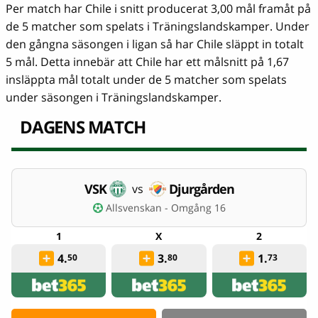
Per match har Chile i snitt producerat 3,00 mål framåt på
de 5 matcher som spelats i Träningslandskamper. Under
den gångna säsongen i ligan så har Chile släppt in totalt
5 mål. Detta innebär att Chile har ett målsnitt på 1,67
insläppta mål totalt under de 5 matcher som spelats
under säsongen i Träningslandskamper.
DAGENS MATCH
VSK
Djurgården
vs
Allsvenskan - Omgång 16
4.
3.
1.
50
80
73