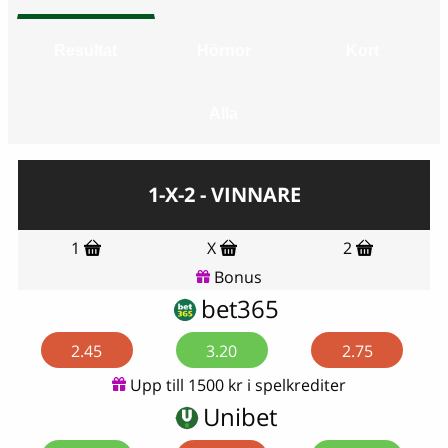
Resultat
Hörnor
Kort
Alla
1-X-2 - VINNARE
1
X
2
Bonus
bet365
2.45
3.20
2.75
Upp till 1500 kr i spelkrediter
Unibet