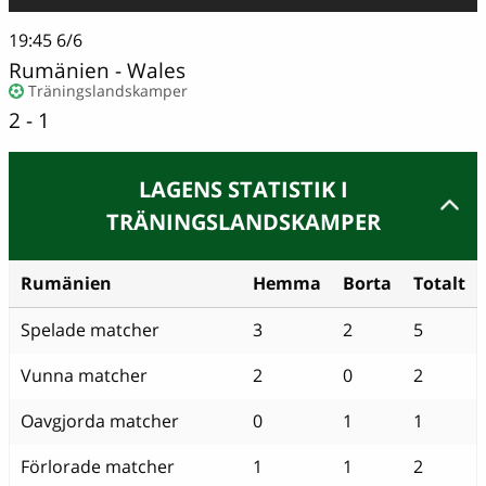
19:45
6/6
Rumänien
-
Wales
Träningslandskamper
2 - 1
LAGENS STATISTIK I
TRÄNINGSLANDSKAMPER
Rumänien
Hemma
Borta
Totalt
Spelade matcher
3
2
5
Vunna matcher
2
0
2
Oavgjorda matcher
0
1
1
Förlorade matcher
1
1
2