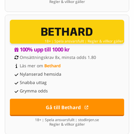
Regler & villkor gäller
18+
Spela ansvarsfullt
Regler & villkor gäller
|
|
100% upp till 1000 kr
Omsättningskrav 8x, minsta odds 1.80
Läs mer om 
Bethard
Nylanserad hemsida
Snabba uttag
Grymma odds
Gå till Bethard
18+
Spela ansvarsfullt
stodlinjen.se
|
|
Regler & villkor gäller