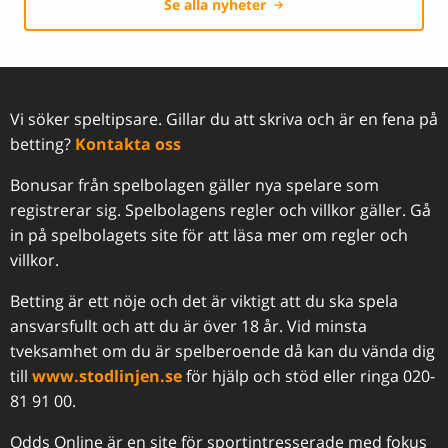
Se alla nyheter
Vi söker speltipsare. Gillar du att skriva och är en fena på
betting?
Kontakta oss
Bonusar från spelbolagen gäller nya spelare som
registrerar sig. Spelbolagens regler och villkor gäller. Gå
in på spelbolagets site för att läsa mer om regler och
villkor.
Betting är ett nöje och det är viktigt att du ska spela
ansvarsfullt och att du är över 18 år. Vid minsta
tveksamhet om du är spelberoende då kan du vända dig
till
www.stodlinjen.se
för hjälp och stöd eller ringa 020-
81 91 00.
Odds Online är en site för sportintresserade med fokus