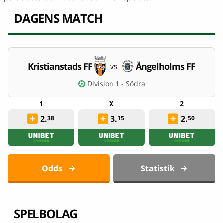
DAGENS MATCH
Kristianstads FF
Ängelholms FF
vs
Division 1 - Södra
2.
3.
2.
38
15
50
Odds
Statistik
SPELBOLAG