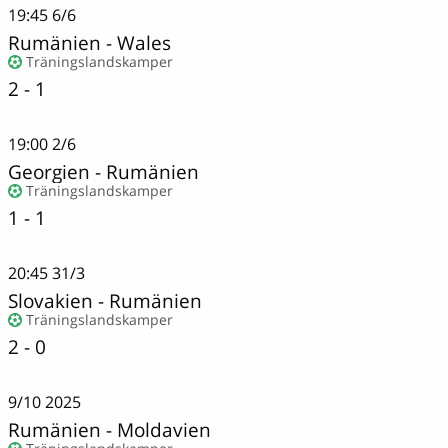
19:45
6/6
Rumänien
-
Wales
Träningslandskamper
2 - 1
19:00
2/6
Georgien
-
Rumänien
Träningslandskamper
1 - 1
20:45
31/3
Slovakien
-
Rumänien
Träningslandskamper
2 - 0
9/10
2025
Rumänien
-
Moldavien