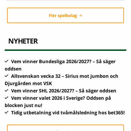
Fler spelbolag
NYHETER
Vem vinner Bundesliga 2026/2027? – Så säger
oddsen
Allsvenskan vecka 32 – Sirius mot jumbon och
Djurgården mot VSK
Vem vinner SHL 2026/2027? – Så säger oddsen
Vem vinner valet 2026 i Sverige? Oddsen på
blocken just nu!
Tidig utbetalning vid tvåmålsledning hos bet365!