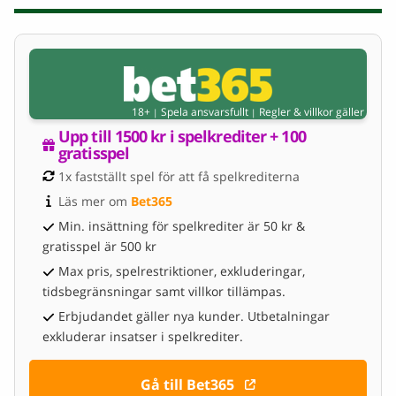
18+
Spela ansvarsfullt
Regler & villkor gäller
|
|
Upp till 1500 kr i spelkrediter + 100 
gratisspel
1x fastställt spel för att få spelkrediterna
Läs mer om 
Bet365
Min. insättning för spelkrediter är 50 kr &
gratisspel är 500 kr
Max pris, spelrestriktioner, exkluderingar,
tidsbegränsningar samt villkor tillämpas.
Erbjudandet gäller nya kunder. Utbetalningar
exkluderar insatser i spelkrediter.
Gå till Bet365