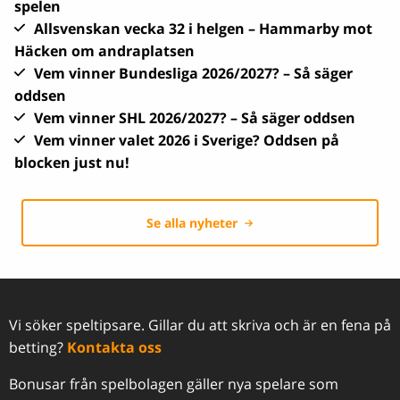
spelen
Allsvenskan vecka 32 i helgen – Hammarby mot
Häcken om andraplatsen
Vem vinner Bundesliga 2026/2027? – Så säger
oddsen
Vem vinner SHL 2026/2027? – Så säger oddsen
Vem vinner valet 2026 i Sverige? Oddsen på
blocken just nu!
Se alla nyheter
Vi söker speltipsare. Gillar du att skriva och är en fena på
betting?
Kontakta oss
Bonusar från spelbolagen gäller nya spelare som