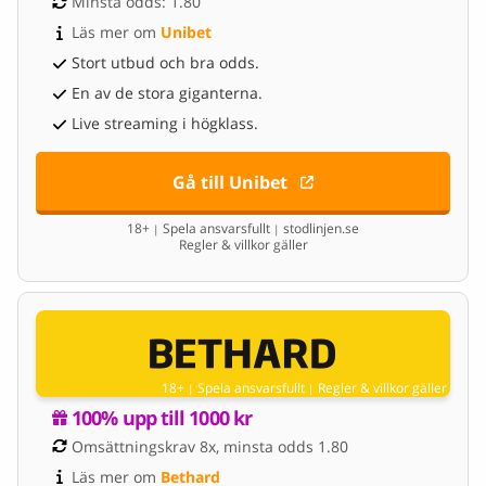
Minsta odds: 1.80
Läs mer om 
Unibet
Stort utbud och bra odds.
En av de stora giganterna.
Live streaming i högklass.
Gå till Unibet
18+
Spela ansvarsfullt
stodlinjen.se
|
|
Regler & villkor gäller
18+
Spela ansvarsfullt
Regler & villkor gäller
|
|
100% upp till 1000 kr
Omsättningskrav 8x, minsta odds 1.80
Läs mer om 
Bethard