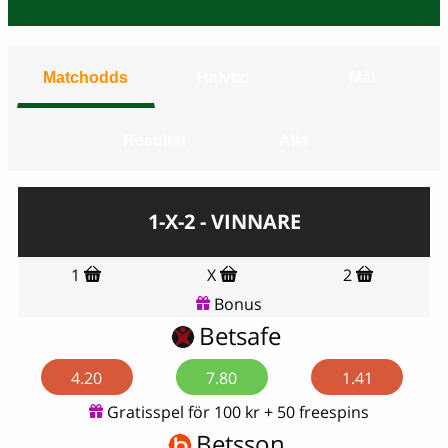
Matchodds
Halvtid
Mål
Resultat
Alla
1-X-2 - VINNARE
1
X
2
Bonus
Betsafe
4.20
7.80
1.41
Gratisspel för 100 kr + 50 freespins
Betsson