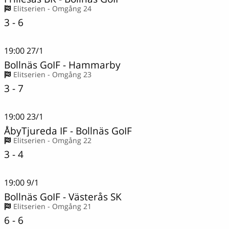
Elitserien - Omgång 24
3 - 6
19:00
27/1
Bollnäs GoIF
-
Hammarby
Elitserien - Omgång 23
3 - 7
19:00
23/1
ÅbyTjureda IF
-
Bollnäs GoIF
Elitserien - Omgång 22
3 - 4
19:00
9/1
Bollnäs GoIF
-
Västerås SK
Elitserien - Omgång 21
6 - 6