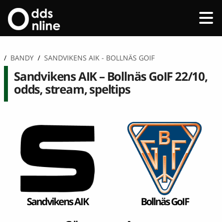
/
BANDY
/
SANDVIKENS AIK - BOLLNÄS GOIF
Sandvikens AIK – Bollnäs GoIF 22/10,
odds, stream, speltips
Sandvikens AIK
Bollnäs GoIF