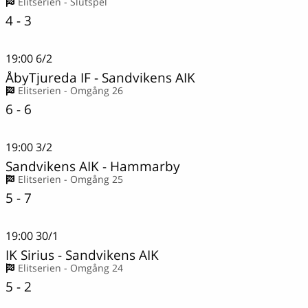
Elitserien - Slutspel
4 - 3
19:00
6/2
ÅbyTjureda IF
-
Sandvikens AIK
Elitserien - Omgång 26
6 - 6
19:00
3/2
Sandvikens AIK
-
Hammarby
Elitserien - Omgång 25
5 - 7
19:00
30/1
IK Sirius
-
Sandvikens AIK
Elitserien - Omgång 24
5 - 2