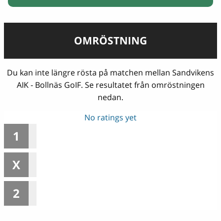
OMRÖSTNING
Du kan inte längre rösta på matchen mellan Sandvikens
AIK - Bollnäs GoIF. Se resultatet från omröstningen
nedan.
No ratings yet
1
X
2