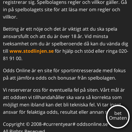
registrerar sig. Spelbolagens regler och villkor gäller. Gå
in på spelbolagets site för att läsa mer om regler och
villkor.
Betting är ett nöje och det är viktigt att du ska spela
ansvarsfullt och att du är över 18 år. Vid minsta
tveksamhet om du är spelberoende då kan du vända dig
till
www.stodlinjen.se
för hjälp och stöd eller ringa 020-
81 91 00.
Odds Online är en site för sportintresserade med fokus
på att jämföra odds och bonusar från spelbolagen.
Vi reserverar oss för eventuella fel på siten. Vårt mål är
att oddsen vi tillhandahåller ska vara så korrekta som
möjligt men ibland kan det bli tekniska fel. Vi tar inget
ansvar för felaktiga odds, resultat eller annan statistik.
Copyright © 2008-#currentyear# oddsonline.se
All Rights Reserved.