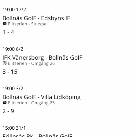
19:00
17/2
Bollnäs GoIF
-
Edsbyns IF
Elitserien - Slutspel
1 - 4
19:00
6/2
IFK Vänersborg
-
Bollnäs GoIF
Elitserien - Omgång 26
3 - 15
19:00
3/2
Bollnäs GoIF
-
Villa Lidköping
Elitserien - Omgång 25
2 - 9
15:00
31/1
Frillesås BK
-
Bollnäs GoIF