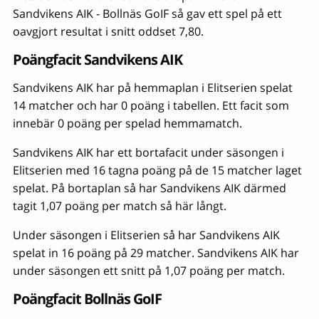
Sandvikens AIK - Bollnäs GoIF så gav ett spel på ett
oavgjort resultat i snitt oddset 7,80.
Poängfacit Sandvikens AIK
Sandvikens AIK har på hemmaplan i Elitserien spelat
14 matcher och har 0 poäng i tabellen. Ett facit som
innebär 0 poäng per spelad hemmamatch.
Sandvikens AIK har ett bortafacit under säsongen i
Elitserien med 16 tagna poäng på de 15 matcher laget
spelat. På bortaplan så har Sandvikens AIK därmed
tagit 1,07 poäng per match så här långt.
Under säsongen i Elitserien så har Sandvikens AIK
spelat in 16 poäng på 29 matcher. Sandvikens AIK har
under säsongen ett snitt på 1,07 poäng per match.
Poängfacit Bollnäs GoIF