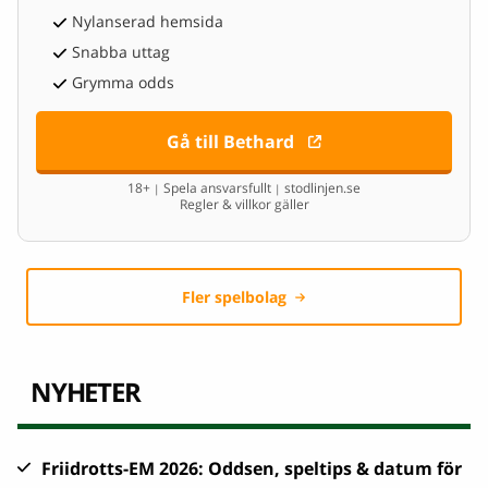
Nylanserad hemsida
Snabba uttag
Grymma odds
Gå till Bethard
18+
Spela ansvarsfullt
stodlinjen.se
|
|
Regler & villkor gäller
Fler spelbolag
NYHETER
Friidrotts-EM 2026: Oddsen, speltips & datum för