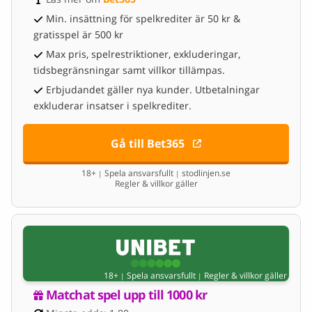
Min. insättning för spelkrediter är 50 kr &
gratisspel är 500 kr
Max pris, spelrestriktioner, exkluderingar,
tidsbegränsningar samt villkor tillämpas.
Erbjudandet gäller nya kunder. Utbetalningar
exkluderar insatser i spelkrediter.
Gå till Bet365
18+
Spela ansvarsfullt
stodlinjen.se
|
|
Regler & villkor gäller
18+
Spela ansvarsfullt
Regler & villkor gäller
|
|
Matchat spel upp till 1000 kr