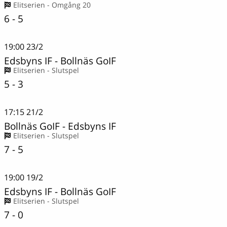
Elitserien - Omgång 20
6 - 5
19:00
23/2
Edsbyns IF
-
Bollnäs GoIF
Elitserien - Slutspel
5 - 3
17:15
21/2
Bollnäs GoIF
-
Edsbyns IF
Elitserien - Slutspel
7 - 5
19:00
19/2
Edsbyns IF
-
Bollnäs GoIF
Elitserien - Slutspel
7 - 0