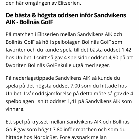
den här omgången av Elitserien.
De bästa & högsta oddsen inför Sandvikens
AIK - Bollnäs GoIF
På matchen i Elitserien mellan Sandvikens AIK och
Bollnäs GoIF så höll spelbolagen Bollnäs GoIF som
favoriter och du kunde spela till det bästa oddset 1.42
hos Unibet. I snitt så gav 4 spelsidor oddset 4,90 på att
favoriten Bollnäs GoIF skulle utgå med seger.
På nederlagstippade Sandvikens AIK så kunde du
spela på det högsta oddset 7.00 som du hittade hos
Unibet. I vår oddsjämförelse på detta möte så gav de 4
spelbolagen i snitt oddset 1,41 på Sandvikens AIK som
vinnare.
Ett spel på krysset mellan Sandvikens AIK och Bollnäs
GoIF gav som högst 7.80 inför matchen och som du
hittade hos NordicBet. Före avspark mellan