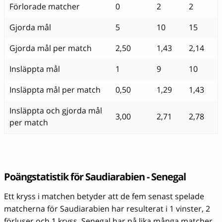
Förlorade matcher
0
2
2
Gjorda mål
5
10
15
Gjorda mål per match
2,50
1,43
2,14
Insläppta mål
1
9
10
Insläppta mål per match
0,50
1,29
1,43
Insläppta och gjorda mål
3,00
2,71
2,78
per match
Poängstatistik för Saudiarabien - Senegal
Ett kryss i matchen betyder att de fem senast spelade
matcherna för Saudiarabien har resulterat i 1 vinster, 2
förluser och 1 kryss. Senegal har på lika många matcher