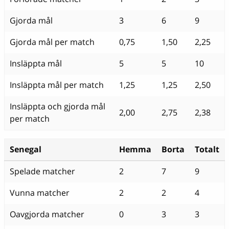
Gjorda mål
3
6
9
Gjorda mål per match
0,75
1,50
2,25
Insläppta mål
5
5
10
Insläppta mål per match
1,25
1,25
2,50
Insläppta och gjorda mål
2,00
2,75
2,38
per match
Senegal
Hemma
Borta
Totalt
Spelade matcher
2
7
9
Vunna matcher
2
2
4
Oavgjorda matcher
0
3
3