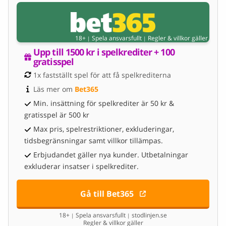
18+
Spela ansvarsfullt
Regler & villkor gäller
|
|
Upp till 1500 kr i spelkrediter + 100 
gratisspel
1x fastställt spel för att få spelkrediterna
Läs mer om 
Bet365
Min. insättning för spelkrediter är 50 kr &
gratisspel är 500 kr
Max pris, spelrestriktioner, exkluderingar,
tidsbegränsningar samt villkor tillämpas.
Erbjudandet gäller nya kunder. Utbetalningar
exkluderar insatser i spelkrediter.
Gå till Bet365
18+
Spela ansvarsfullt
stodlinjen.se
|
|
Regler & villkor gäller