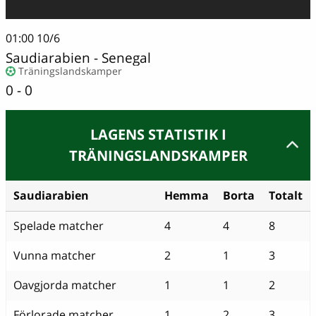
01:00
10/6
Saudiarabien
-
Senegal
Träningslandskamper
0 - 0
LAGENS STATISTIK I
TRÄNINGSLANDSKAMPER
Saudiarabien
Hemma
Borta
Totalt
Spelade matcher
4
4
8
Vunna matcher
2
1
3
Oavgjorda matcher
1
1
2
Förlorade matcher
1
2
3