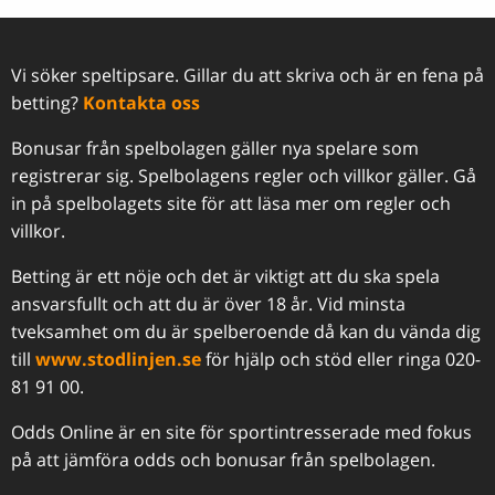
Vi söker speltipsare. Gillar du att skriva och är en fena på
betting?
Kontakta oss
Bonusar från spelbolagen gäller nya spelare som
registrerar sig. Spelbolagens regler och villkor gäller. Gå
in på spelbolagets site för att läsa mer om regler och
villkor.
Betting är ett nöje och det är viktigt att du ska spela
ansvarsfullt och att du är över 18 år. Vid minsta
tveksamhet om du är spelberoende då kan du vända dig
till
www.stodlinjen.se
för hjälp och stöd eller ringa 020-
81 91 00.
Odds Online är en site för sportintresserade med fokus
på att jämföra odds och bonusar från spelbolagen.