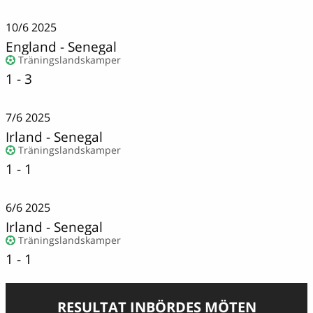
10/6
2025
England
-
Senegal
Träningslandskamper
1 - 3
7/6
2025
Irland
-
Senegal
Träningslandskamper
1 - 1
6/6
2025
Irland
-
Senegal
Träningslandskamper
1 - 1
RESULTAT INBÖRDES MÖTEN