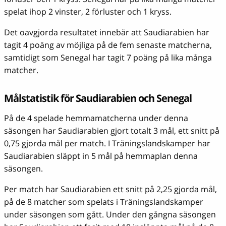
spelat ihop 2 vinster, 2 förluster och 1 kryss.
Det oavgjorda resultatet innebär att Saudiarabien har
tagit 4 poäng av möjliga på de fem senaste matcherna,
samtidigt som Senegal har tagit 7 poäng på lika många
matcher.
Målstatistik för Saudiarabien och Senegal
På de 4 spelade hemmamatcherna under denna
säsongen har Saudiarabien gjort totalt 3 mål, ett snitt på
0,75 gjorda mål per match. I Träningslandskamper har
Saudiarabien släppt in 5 mål på hemmaplan denna
säsongen.
Per match har Saudiarabien ett snitt på 2,25 gjorda mål,
på de 8 matcher som spelats i Träningslandskamper
under säsongen som gått. Under den gångna säsongen