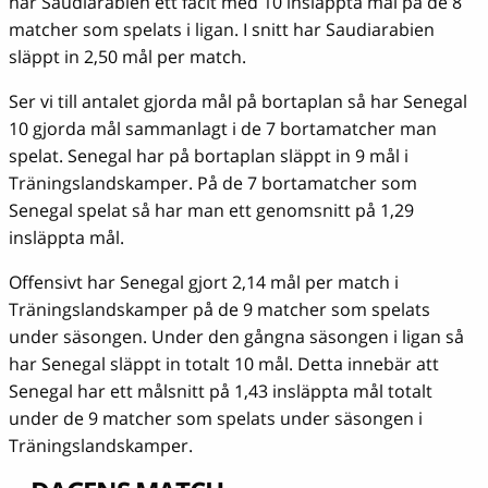
har Saudiarabien ett facit med 10 insläppta mål på de 8
matcher som spelats i ligan. I snitt har Saudiarabien
släppt in 2,50 mål per match.
Ser vi till antalet gjorda mål på bortaplan så har Senegal
10 gjorda mål sammanlagt i de 7 bortamatcher man
spelat. Senegal har på bortaplan släppt in 9 mål i
Träningslandskamper. På de 7 bortamatcher som
Senegal spelat så har man ett genomsnitt på 1,29
insläppta mål.
Offensivt har Senegal gjort 2,14 mål per match i
Träningslandskamper på de 9 matcher som spelats
under säsongen. Under den gångna säsongen i ligan så
har Senegal släppt in totalt 10 mål. Detta innebär att
Senegal har ett målsnitt på 1,43 insläppta mål totalt
under de 9 matcher som spelats under säsongen i
Träningslandskamper.