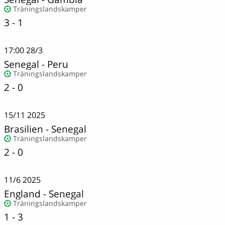
Träningslandskamper
3 - 1
17:00
28/3
Senegal
-
Peru
Träningslandskamper
2 - 0
15/11
2025
Brasilien
-
Senegal
Träningslandskamper
2 - 0
11/6
2025
England
-
Senegal
Träningslandskamper
1 - 3