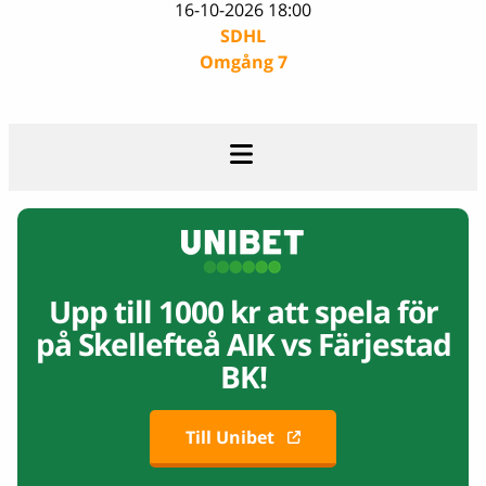
16-10-2026 18:00
SDHL
Omgång 7
Upp till 1000 kr att spela för
på
Skellefteå AIK vs Färjestad
BK!
Till Unibet