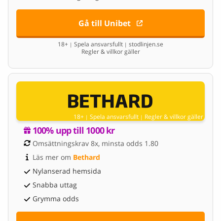
Gå till Unibet
18+
Spela ansvarsfullt
stodlinjen.se
|
|
Regler & villkor gäller
18+
Spela ansvarsfullt
Regler & villkor gäller
|
|
100% upp till 1000 kr
Omsättningskrav 8x, minsta odds 1.80
Läs mer om 
Bethard
Nylanserad hemsida
Snabba uttag
Grymma odds