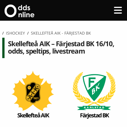
/
ISHOCKEY
/
SKELLEFTEÅ AIK - FÄRJESTAD BK
Skellefteå AIK – Färjestad BK 16/10,
odds, speltips, livestream
Skellefteå AIK
Färjestad BK