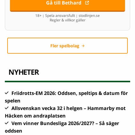
Gå till Bethard
18+
Spela ansvarsfullt
stodlinjen.se
|
|
Regler & villkor gäller
Fler spelbolag
NYHETER
Friidrotts-EM 2026: Oddsen, speltips & datum för
spelen
Allsvenskan vecka 32 i helgen – Hammarby mot
Häcken om andraplatsen
Vem vinner Bundesliga 2026/2027? – Så säger
oddsen