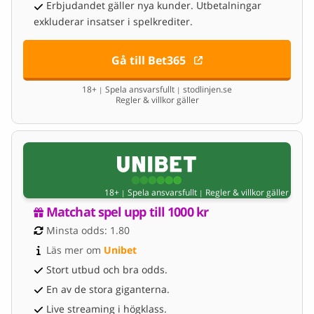
Erbjudandet gäller nya kunder. Utbetalningar
exkluderar insatser i spelkrediter.
Gå till Bet365
18+
Spela ansvarsfullt
stodlinjen.se
|
|
Regler & villkor gäller
18+
Spela ansvarsfullt
Regler & villkor gäller
|
|
Matchat spel upp till 1000 kr
Minsta odds: 1.80
Läs mer om 
Unibet
Stort utbud och bra odds.
En av de stora giganterna.
Live streaming i högklass.