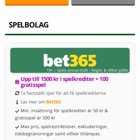
SPELBOLAG
18+
Spela ansvarsfullt
Regler & villkor gäller
|
|
Upp till 1500 kr i spelkrediter + 100 
gratisspel
1x fastställt spel för att få spelkrediterna
Läs mer om 
Bet365
Min. insättning för spelkrediter är 50 kr &
gratisspel är 500 kr
Max pris, spelrestriktioner, exkluderingar,
tidsbegränsningar samt villkor tillämpas.