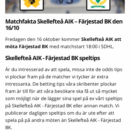
Matchfakta Skellefteå AIK – Färjestad BK den
16/10
Fredagen den 16 oktober kommer
Skellefteå AIK att
möta Färjestad BK
med matchstart 18:00 i SDHL.
Skellefteå AIK - Färjestad BK speltips
Är du intresserad av att spela, missa inte de odds tips
vi plockar fram på de matcher vi tycker är extra
intressanta. De betting tips våra skribenter plockar
fram är till för att våra besökare ska få ut så mycket
som möjligt när de lägger sina spel på ex vårt speltips
på Skellefteå AIK - Färjestad BK eller annan match. Vi
publicerar dagligen speltips om du är ute efter att
spela på på andra möten än Skellefteå AIK - Färjestad
BK.