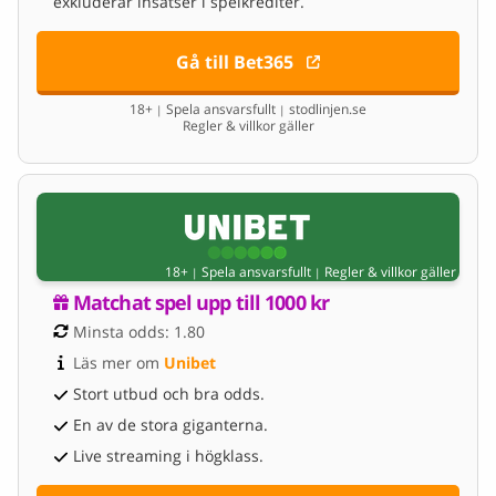
exkluderar insatser i spelkrediter.
Gå till Bet365
18+
Spela ansvarsfullt
stodlinjen.se
|
|
Regler & villkor gäller
18+
Spela ansvarsfullt
Regler & villkor gäller
|
|
Matchat spel upp till 1000 kr
Minsta odds: 1.80
Läs mer om 
Unibet
Stort utbud och bra odds.
En av de stora giganterna.
Live streaming i högklass.