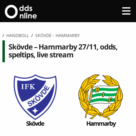
/
HANDBOLL
/
SKÖVDE - HAMMARBY
Skövde – Hammarby 27/11, odds,
speltips, live stream
Skövde
Hammarby