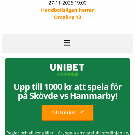
27-11-2026 19:00
Handbollsligan herrar
Omgång 13
Upp till 1000 kr att spela för
på
Skövde vs Hammarby!
Till Unibet
Regler och villkor gäller, 18+, spela ansvarsfullt stodlinjen.se,