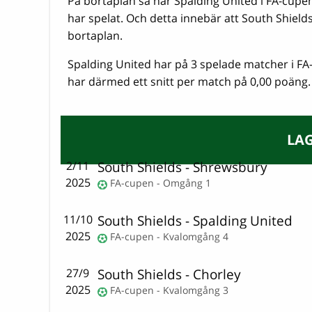
På bortaplan så har Spalding United i FA-cup
har spelat. Och detta innebär att South Shield
bortaplan.
Spalding United har på 3 spelade matcher i F
har därmed ett snitt per match på 0,00 poäng.
LA
South Shields
-
Shrewsbury
2/11
2025
FA-cupen - Omgång 1
South Shields
-
Spalding United
11/10
2025
FA-cupen - Kvalomgång 4
South Shields
-
Chorley
27/9
2025
FA-cupen - Kvalomgång 3