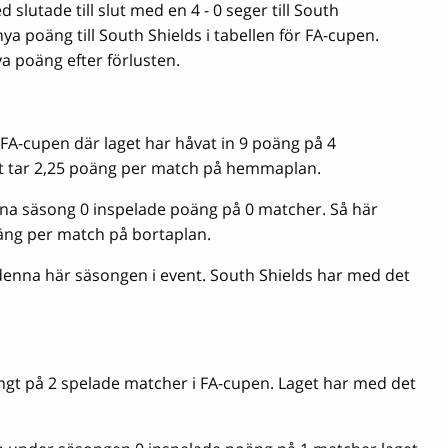
slutade till slut med en 4 - 0 seger till South
a poäng till South Shields i tabellen för FA-cupen.
a poäng efter förlusten.
 FA-cupen där laget har håvat in 9 poäng på 4
itt tar 2,25 poäng per match på hemmaplan.
nna säsong 0 inspelade poäng på 0 matcher. Så här
oäng per match på bortaplan.
denna här säsongen i event. South Shields har med det
ångt på 2 spelade matcher i FA-cupen. Laget har med det