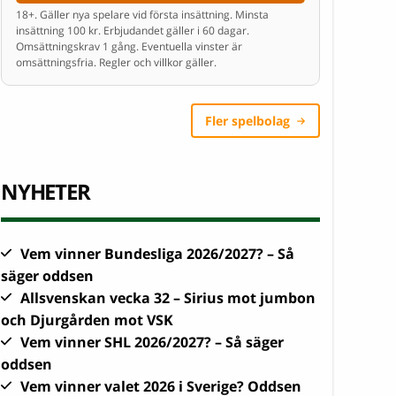
18+. Gäller nya spelare vid första insättning. Minsta
insättning 100 kr. Erbjudandet gäller i 60 dagar.
Omsättningskrav 1 gång. Eventuella vinster är
omsättningsfria. Regler och villkor gäller.
Fler spelbolag
NYHETER
Vem vinner Bundesliga 2026/2027? – Så
säger oddsen
Allsvenskan vecka 32 – Sirius mot jumbon
och Djurgården mot VSK
Vem vinner SHL 2026/2027? – Så säger
oddsen
Vem vinner valet 2026 i Sverige? Oddsen