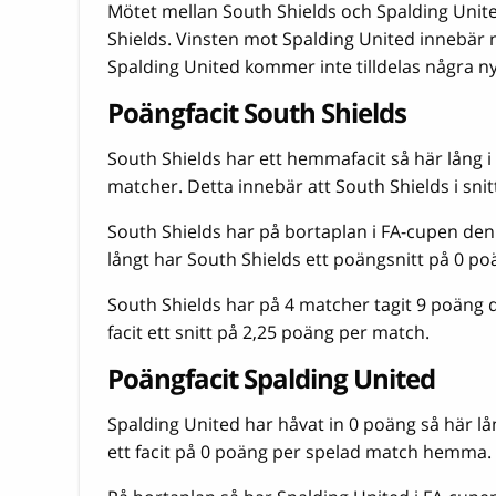
Mötet mellan South Shields och Spalding United 
Shields. Vinsten mot Spalding United innebär ny
Spalding United kommer inte tilldelas några ny
Poängfacit South Shields
South Shields har ett hemmafacit så här lång i
matcher. Detta innebär att South Shields i sn
South Shields har på bortaplan i FA-cupen de
långt har South Shields ett poängsnitt på 0 p
South Shields har på 4 matcher tagit 9 poäng 
facit ett snitt på 2,25 poäng per match.
Poängfacit Spalding United
Spalding United har håvat in 0 poäng så här l
ett facit på 0 poäng per spelad match hemma.