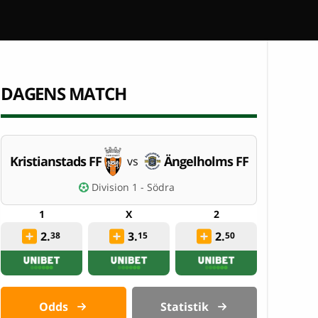
DAGENS MATCH
Kristianstads FF
Ängelholms FF
vs
Division 1 - Södra
2.
3.
2.
38
15
50
Odds
Statistik