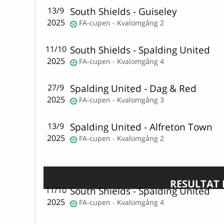
South Shields
-
Guiseley
13/9
2025
FA-cupen - Kvalomgång 2
South Shields
-
Spalding United
11/10
2025
FA-cupen - Kvalomgång 4
Spalding United
-
Dag & Red
27/9
2025
FA-cupen - Kvalomgång 3
Spalding United
-
Alfreton Town
13/9
2025
FA-cupen - Kvalomgång 2
RESULTAT
South Shields
-
Spalding United
11/10
2025
FA-cupen - Kvalomgång 4