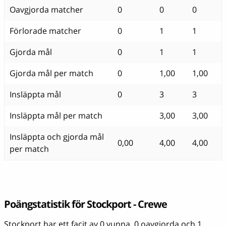
Oavgjorda matcher
0
0
0
Förlorade matcher
0
1
1
Gjorda mål
0
1
1
Gjorda mål per match
0
1,00
1,00
Insläppta mål
0
3
3
Insläppta mål per match
3,00
3,00
Insläppta och gjorda mål
0,00
4,00
4,00
per match
Poängstatistik för Stockport - Crewe
Stockport har ett facit av 0 vunna, 0 oavgjorda och 1