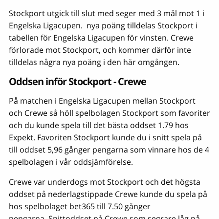
Stockport utgick till slut med seger med 3 mål mot 1 i
Engelska Ligacupen. nya poäng tilldelas Stockport i
tabellen för Engelska Ligacupen för vinsten. Crewe
förlorade mot Stockport, och kommer därför inte
tilldelas några nya poäng i den här omgången.
Oddsen inför Stockport - Crewe
På matchen i Engelska Ligacupen mellan Stockport
och Crewe så höll spelbolagen Stockport som favoriter
och du kunde spela till det bästa oddset 1.79 hos
Expekt. Favoriten Stockport kunde du i snitt spela på
till oddset 5,96 gånger pengarna som vinnare hos de 4
spelbolagen i vår oddsjämförelse.
Crewe var underdogs mot Stockport och det högsta
oddset på nederlagstippade Crewe kunde du spela på
hos spelbolaget bet365 till 7.50 gånger
pengarna. Snittoddset på Crewe som segrare låg på