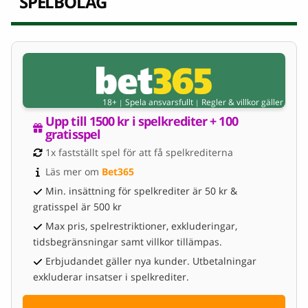
SPELBOLAG
18+
Spela ansvarsfullt
Regler & villkor gäller
|
|
Upp till 1500 kr i spelkrediter + 100 
gratisspel
1x fastställt spel för att få spelkrediterna
Läs mer om 
Bet365
Min. insättning för spelkrediter är 50 kr &
gratisspel är 500 kr
Max pris, spelrestriktioner, exkluderingar,
tidsbegränsningar samt villkor tillämpas.
Erbjudandet gäller nya kunder. Utbetalningar
exkluderar insatser i spelkrediter.