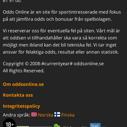
81 91 00.
Odds Online är en site för sportintresserade med fokus
på att jämföra odds och bonusar från spelbolagen.
Vi reserverar oss för eventuella fel på siten. Vårt mål är
att oddsen vi tillhandahåller ska vara så korrekta som
möjligt men ibland kan det bli tekniska fel. Vi tar inget
ansvar för felaktiga odds, resultat eller annan statistik.
Copyright © 2008-#currentyear# oddsonline.se
All Rights Reserved.
Om oddsonline.se
Kontakta oss
Integritetspolicy
Andra språk:
Norska
Finska