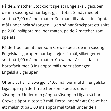
På de 2 matcher Stockport spelat i Engelska Ligacupen
denna säsong så har laget gjort totalt 3 mål, med ett
snitt på 3,00 mål per match. Ser man till antalet insläppta
mål under hela säsongen i ligan så har Stockport ett snitt
på 2,00 insläppta mål per match, på de 2 matcher som
spelats.
På de 1 bortamatcher som Crewe spelat denna säsong i
Engelska Ligacupen har laget gjort 1 mål, vilket ger ett
snitt på 1,00 mål per match. Crewe har å sin sida ett
bortafacit med 3 insläppta mål under säsongen i
Engelska Ligacupen.
Offensivt har Crewe gjort 1,00 mål per match i Engelska
Ligacupen på de 1 matcher som spelats under
säsongen. Under den gångna säsongen i ligan så har
Crewe släppt in totalt 3 mål. Detta innebär att Crewe har
ett målsnitt på 3,00 insläppta mål totalt under de 1