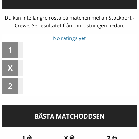
Du kan inte längre rösta på matchen mellan Stockport -
Crewe. Se resultatet från omröstningen nedan.
No ratings yet
1
X
2
BÄSTA MATCHODDSEN
1
X
2