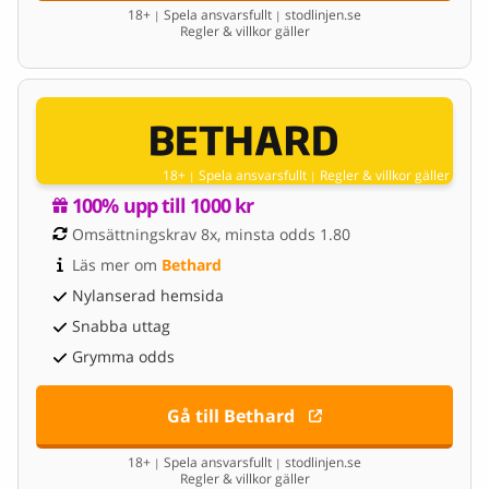
18+
Spela ansvarsfullt
stodlinjen.se
|
|
Regler & villkor gäller
18+
Spela ansvarsfullt
Regler & villkor gäller
|
|
100% upp till 1000 kr
Omsättningskrav 8x, minsta odds 1.80
Läs mer om 
Bethard
Nylanserad hemsida
Snabba uttag
Grymma odds
Gå till Bethard
18+
Spela ansvarsfullt
stodlinjen.se
|
|
Regler & villkor gäller