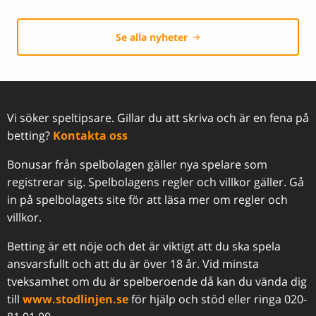
Se alla nyheter
Vi söker speltipsare. Gillar du att skriva och är en fena på
betting?
Kontakta oss
Bonusar från spelbolagen gäller nya spelare som
registrerar sig. Spelbolagens regler och villkor gäller. Gå
in på spelbolagets site för att läsa mer om regler och
villkor.
Betting är ett nöje och det är viktigt att du ska spela
ansvarsfullt och att du är över 18 år. Vid minsta
tveksamhet om du är spelberoende då kan du vända dig
till
www.stodlinjen.se
för hjälp och stöd eller ringa 020-