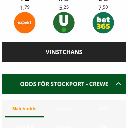
1.
5.
7.
79
25
50
VINSTCHANS
ODDS FÖR STOCKPORT - CREWE
Matchodds
Halvtid
Mål
Resultat
Hörnor
Alla