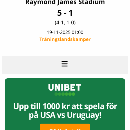
Raymond James Stadium
5 - 1
(4-1, 1-0)
19-11-2025 01:00
Träningslandskamper
Upp till 1000 kr att spela för
på
USA vs Uruguay!