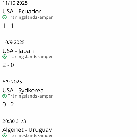
11/10
2025
USA
-
Ecuador
Träningslandskamper
1 - 1
10/9
2025
USA
-
Japan
Träningslandskamper
2 - 0
6/9
2025
USA
-
Sydkorea
Träningslandskamper
0 - 2
20:30
31/3
Algeriet
-
Uruguay
Träningslandskamper