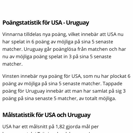
Poängstatistik för USA - Uruguay
Vinnarna tilldelas nya poäng, vilket innebär att USA nu
har spelat in 6 poäng av möjliga på sina 5 senaste
matcher. Uruguay går poänglösa från matchen och har
nu av möjliga poäng spelat in 3 på sina 5 senaste
matcher.
Vinsten innebär nya poäng för USA, som nu har plockat 6
poäng av möjliga på sina 5 senaste matcher. Tappade
poäng för Uruguay innebär att man har samlat på sig 3
poäng på sina senaste 5 matcher, av totalt möjliga.
Målstatistik för USA och Uruguay
USA har ett målsnitt på 1,82 gjorda mål per