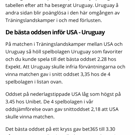
tabellen efter att ha besegrat Uruguay. Uruguay å
andra sidan blir poänglösa i den här omgången av
Träningslandskamper i och med förlusten.
De bästa oddsen inför USA - Uruguay
På matchen i Träningslandskamper mellan USA och
Uruguay så höll spelbolagen Uruguay som favoriter
och du kunde spela till det bästa oddset 2.28 hos
Expekt. Att Uruguay skulle infria förväntningarna och
vinna matchen gav i snitt oddset 3,35 hos de 4
spelbolagen i listan ovan.
Oddset på nederlagstippade USA låg som högst på
3.45 hos Unibet. De 4 spelbolagen i vår
oddsjämförelse ovan gav snittoddset 2,18 att USA
skulle vinna matchen.
Det bästa oddset på ett kryss gav bet365 till 3.30