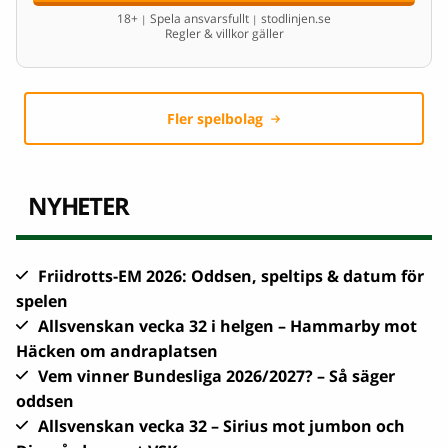
18+
Spela ansvarsfullt
stodlinjen.se
|
|
Regler & villkor gäller
Fler spelbolag
NYHETER
Friidrotts-EM 2026: Oddsen, speltips & datum för
spelen
Allsvenskan vecka 32 i helgen – Hammarby mot
Häcken om andraplatsen
Vem vinner Bundesliga 2026/2027? – Så säger
oddsen
Allsvenskan vecka 32 – Sirius mot jumbon och