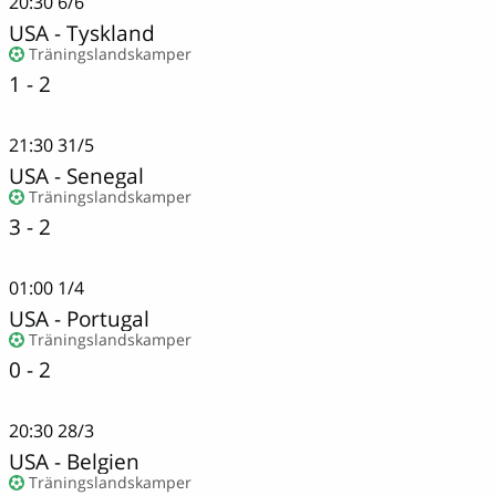
20:30
6/6
USA
-
Tyskland
Träningslandskamper
1 - 2
21:30
31/5
USA
-
Senegal
Träningslandskamper
3 - 2
01:00
1/4
USA
-
Portugal
Träningslandskamper
0 - 2
20:30
28/3
USA
-
Belgien
Träningslandskamper