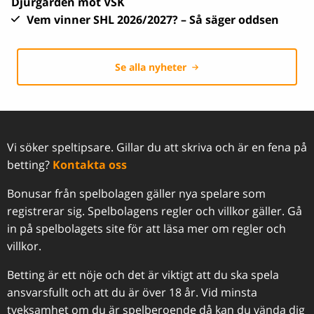
Djurgården mot VSK
Vem vinner SHL 2026/2027? – Så säger oddsen
Se alla nyheter
Vi söker speltipsare. Gillar du att skriva och är en fena på
betting?
Kontakta oss
Bonusar från spelbolagen gäller nya spelare som
registrerar sig. Spelbolagens regler och villkor gäller. Gå
in på spelbolagets site för att läsa mer om regler och
villkor.
Betting är ett nöje och det är viktigt att du ska spela
ansvarsfullt och att du är över 18 år. Vid minsta
tveksamhet om du är spelberoende då kan du vända dig