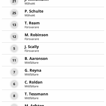
21
Målvakt
P. Schulte
25
Målvakt
T. Ream
13
Försvarare
M. Robinson
12
Försvarare
J. Scally
5
Försvarare
B. Aaronson
11
Mittfältare
G. Reyna
7
Mittfältare
C. Roldan
6
Mittfältare
T. Tessmann
8
Mittfältare
M. Arfsten