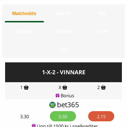
Matchodds
Halvtid
Mål
Resultat
Hörnor
Kort
Alla
1-X-2 - VINNARE
1
X
2
Bonus
bet365
3.30
3.30
2.15
Upp till 1500 kr i spelkrediter