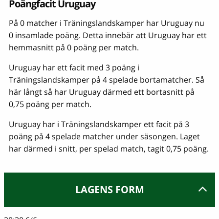
Poängfacit Uruguay
På 0 matcher i Träningslandskamper har Uruguay nu
0 insamlade poäng. Detta innebär att Uruguay har ett
hemmasnitt på 0 poäng per match.
Uruguay har ett facit med 3 poäng i
Träningslandskamper på 4 spelade bortamatcher. Så
här långt så har Uruguay därmed ett bortasnitt på
0,75 poäng per match.
Uruguay har i Träningslandskamper ett facit på 3
poäng på 4 spelade matcher under säsongen. Laget
har därmed i snitt, per spelad match, tagit 0,75 poäng.
LAGENS FORM