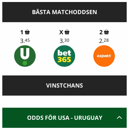
BÄSTA MATCHODDSEN
1
X
2
3.
3.
2.
45
30
28
VINSTCHANS
ODDS FÖR USA - URUGUAY