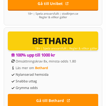
Gå till Unibet
18+
Spela ansvarsfullt
stodlinjen.se
|
|
Regler & villkor gäller
18+
Spela ansvarsfullt
Regler & villkor gäller
|
|
100% upp till 1000 kr
Omsättningskrav 8x, minsta odds 1.80
Läs mer om 
Bethard
Nylanserad hemsida
Snabba uttag
Grymma odds
Gå till Bethard