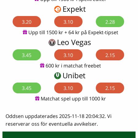
Expekt
3.20
3.10
2.28
Upp till 1500 kr + 64 kr på Expekt-tipset
Leo Vegas
3.45
3.10
2.15
600 kr i matchat freebet
Unibet
3.45
3.10
2.15
Matchat spel upp till 1000 kr
Oddsen uppdaterades 2025-11-18 20:04:32. Vi
reserverar oss för eventuella avvikelser.