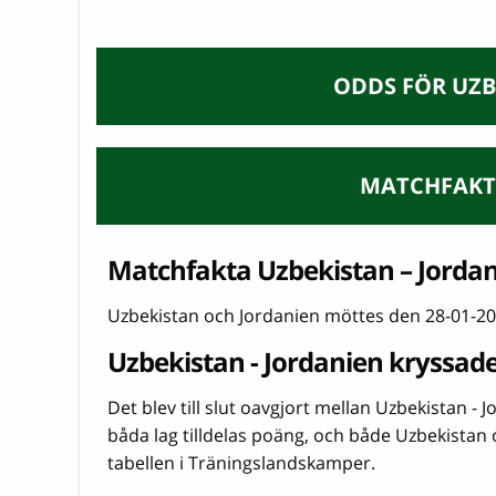
ODDS FÖR UZB
MATCHFAKT
Matchfakta Uzbekistan – Jorda
Uzbekistan och Jordanien möttes den 28-01-2
Uzbekistan - Jordanien kryssad
Det blev till slut oavgjort mellan Uzbekistan - J
båda lag tilldelas poäng, och både Uzbekistan 
tabellen i Träningslandskamper.