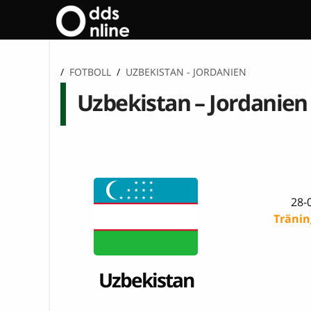
/
FOTBOLL
/
UZBEKISTAN - JORDANIEN
Uzbekistan – Jordanien 
28-
Träni
Uzbekistan