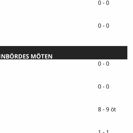
0 - 0
0 - 0
 INBÖRDES MÖTEN
0 - 0
0 - 0
8 - 9 öt
1 - 1