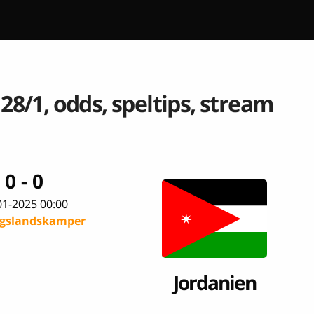
28/1, odds, speltips, stream
0 - 0
01-2025 00:00
ngslandskamper
Jordanien