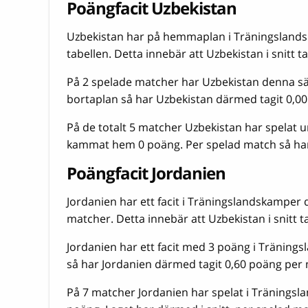
Poängfacit Uzbekistan
Uzbekistan har på hemmaplan i Träningslands
tabellen. Detta innebär att Uzbekistan i snit
På 2 spelade matcher har Uzbekistan denna sä
bortaplan så har Uzbekistan därmed tagit 0,00
På de totalt 5 matcher Uzbekistan har spelat 
kammat hem 0 poäng. Per spelad match så har la
Poängfacit Jordanien
Jordanien har ett facit i Träningslandskamper d
matcher. Detta innebär att Uzbekistan i snitt
Jordanien har ett facit med 3 poäng i Tränin
så har Jordanien därmed tagit 0,60 poäng per
På 7 matcher Jordanien har spelat i Träningsl