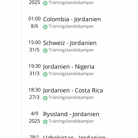
2025
Träningslandskamper
Colombia
-
Jordanien
01:00
8/6
Träningslandskamper
Schweiz
-
Jordanien
15:00
31/5
Träningslandskamper
Jordanien
-
Nigeria
19:30
31/3
Träningslandskamper
Jordanien
-
Costa Rica
18:30
27/3
Träningslandskamper
Ryssland
-
Jordanien
4/9
2025
Träningslandskamper
Uzbekistan
-
Jordanien
28/1