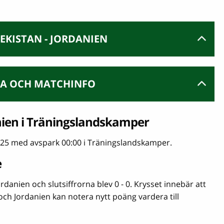
EKISTAN - JORDANIEN
A OCH MATCHINFO
nien i Träningslandskamper
025 med avspark 00:00 i Träningslandskamper.
e
ordanien och slutsiffrorna blev 0 - 0. Krysset innebär att
och Jordanien kan notera nytt poäng vardera till