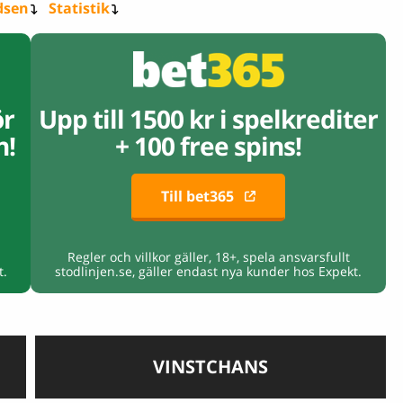
dsen
Statistik
ör
Upp till 1500 kr i spelkrediter
n!
+ 100 free spins!
Till bet365
Regler och villkor gäller, 18+, spela ansvarsfullt
t.
stodlinjen.se, gäller endast nya kunder hos Expekt.
VINSTCHANS