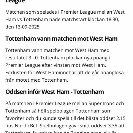
League
Matchen som spelades i Premier League mellan West
Ham vs Tottenham hade matchstart klockan 18:30,
den 13-09-2025.
Tottenham vann matchen mot West Ham
Tottenham vann matchen mot West Ham med
resultatet 3 - 0. Tottenham plockar nya poäng i
Premier League efter vinsten mot West Ham.
Förlusten för West Haminnebär att de går poänglösa
från mötet med Tottenham.
Oddsen inför West Ham - Tottenham
På matchen i Premier League mellan Super Irons och
Tottenham så höll spelbolagen Tottenham som
favoriter och du kunde spela till det bästa oddset 2.15
hos NordicBet. Spelbolagen gav i snitt oddset 3,35 att