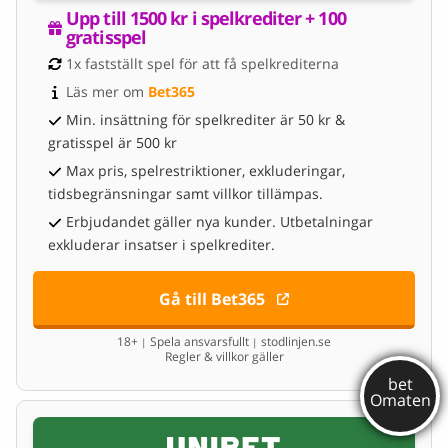
Upp till 1500 kr i spelkrediter + 100 
gratisspel
1x fastställt spel för att få spelkrediterna
Läs mer om 
Bet365
Min. insättning för spelkrediter är 50 kr &
gratisspel är 500 kr
Max pris, spelrestriktioner, exkluderingar,
tidsbegränsningar samt villkor tillämpas.
Erbjudandet gäller nya kunder. Utbetalningar
exkluderar insatser i spelkrediter.
Gå till Bet365
18+
Spela ansvarsfullt
stodlinjen.se
|
|
Regler & villkor gäller