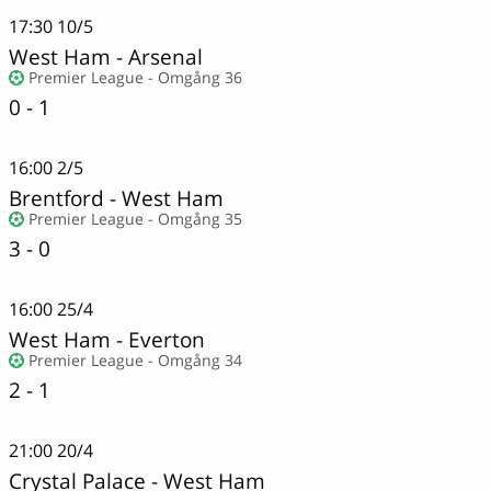
17:30
10/5
West Ham
-
Arsenal
Premier League - Omgång 36
0 - 1
16:00
2/5
Brentford
-
West Ham
Premier League - Omgång 35
3 - 0
16:00
25/4
West Ham
-
Everton
Premier League - Omgång 34
2 - 1
21:00
20/4
Crystal Palace
-
West Ham