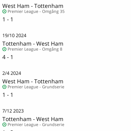
West Ham
-
Tottenham
Premier League - Omgång 35
1 - 1
19/10
2024
Tottenham
-
West Ham
Premier League - Omgång 8
4 - 1
2/4
2024
West Ham
-
Tottenham
Premier League - Grundserie
1 - 1
7/12
2023
Tottenham
-
West Ham
Premier League - Grundserie