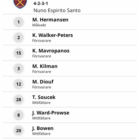
4-2-3-1
Nuno Espirito Santo
M. Hermansen
1
Målvakt
K. Walker-Peters
2
Försvarare
K. Mavropanos
15
Försvarare
M. Kilman
3
Försvarare
M. Diouf
12
Försvarare
T. Soucek
28
Mittfältare
J. Ward-Prowse
8
Mittfältare
J. Bowen
20
Mittfältare