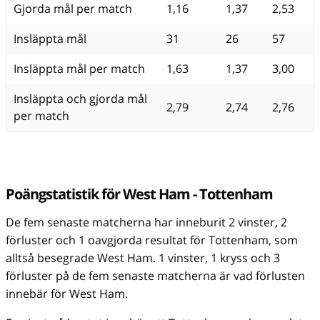
Gjorda mål per match
1,16
1,37
2,53
Insläppta mål
31
26
57
Insläppta mål per match
1,63
1,37
3,00
Insläppta och gjorda mål
2,79
2,74
2,76
per match
Poängstatistik för West Ham - Tottenham
De fem senaste matcherna har inneburit 2 vinster, 2
förluster och 1 oavgjorda resultat för Tottenham, som
alltså besegrade West Ham. 1 vinster, 1 kryss och 3
förluster på de fem senaste matcherna är vad förlusten
innebär för West Ham.