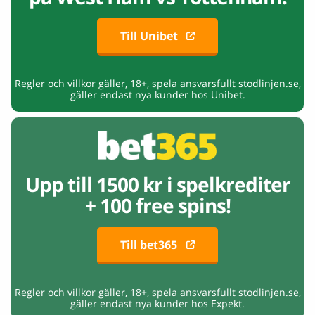
Till Unibet
Regler och villkor gäller, 18+, spela ansvarsfullt stodlinjen.se,
gäller endast nya kunder hos Unibet.
Upp till 1500 kr i spelkrediter
+ 100 free spins!
Till bet365
Regler och villkor gäller, 18+, spela ansvarsfullt stodlinjen.se,
gäller endast nya kunder hos Expekt.