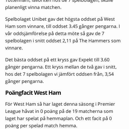
Tottenham, favoriten hos de 7 spelbolagen, skulle
planenligt vinna matchen.
Spelbolaget Unibet gav det högsta oddset på West
Ham som vinnare, till oddset 3.45 gånger pengarna. I
vår oddsjämförelse på detta möte så gav de 7
spelbolagen i snitt oddset 2,11 på The Hammers som
vinnare.
Det bästa oddset på ett kryss gav Expekt till 3.60
gånger pengarna. Ett kryss mellan de två gav i snitt,
hos det 7 spelbolagen vi jämfört oddsen från, 3,54
gånger pengarna.
Poängfacit West Ham
För West Ham så har laget denna säsong i Premier
League håvat in 0 poäng på de 19 matcherna som
laget har spelat på hemmaplan. Och ett facit på 0
poäng per spelad match hemma.