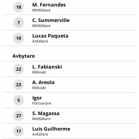
M. Fernandes
18
Mittfältare
C. Summerville
7
Mittfältare
Lucas Paqueta
10
Anfallare
Avbytare
L. Fabianski
22
Målvakt
A. Areola
23
Målvakt
Igor
5
Försvarare
S. Magassa
27
Mittfältare
Luis Guilherme
17
Anfallare