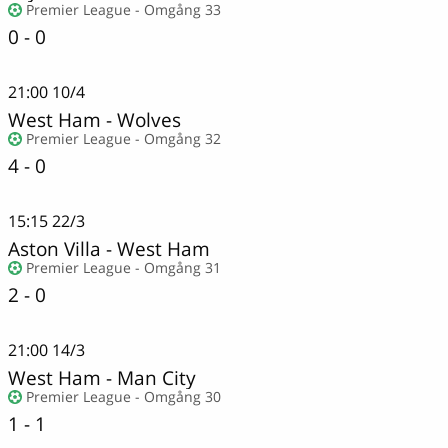
Premier League - Omgång 33
0 - 0
21:00
10/4
West Ham
-
Wolves
Premier League - Omgång 32
4 - 0
15:15
22/3
Aston Villa
-
West Ham
Premier League - Omgång 31
2 - 0
21:00
14/3
West Ham
-
Man City
Premier League - Omgång 30
1 - 1