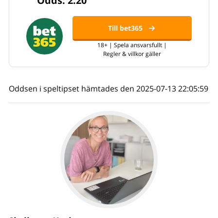
Odds: 2.20
Till bet365
18+ | Spela ansvarsfullt
|
Regler & villkor gäller
Oddsen i speltipset hämtades den 2025-07-13 22:05:59