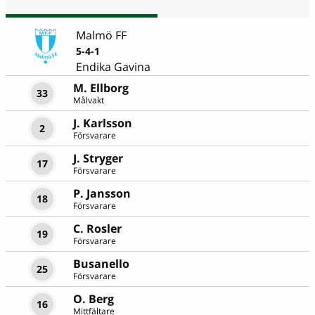
Malmö FF
5-4-1
Endika Gavina
M. Ellborg
33
Målvakt
J. Karlsson
2
Försvarare
J. Stryger
17
Försvarare
P. Jansson
18
Försvarare
C. Rosler
19
Försvarare
Busanello
25
Försvarare
O. Berg
16
Mittfältare