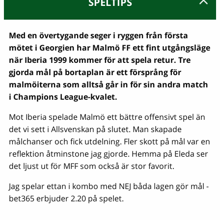
SPELTIPS
Med en övertygande seger i ryggen från första
mötet i Georgien har Malmö FF ett fint utgångsläge
när Iberia 1999 kommer för att spela retur. Tre
gjorda mål på bortaplan är ett försprång för
malmöiterna som alltså går in för sin andra match
i Champions League-kvalet.
Mot Iberia spelade Malmö ett bättre offensivt spel än
det vi sett i Allsvenskan på slutet. Man skapade
målchanser och fick utdelning. Fler skott på mål var en
reflektion åtminstone jag gjorde. Hemma på Eleda ser
det ljust ut för MFF som också är stor favorit.
Jag spelar ettan i kombo med NEJ båda lagen gör mål -
bet365 erbjuder 2.20 på spelet.