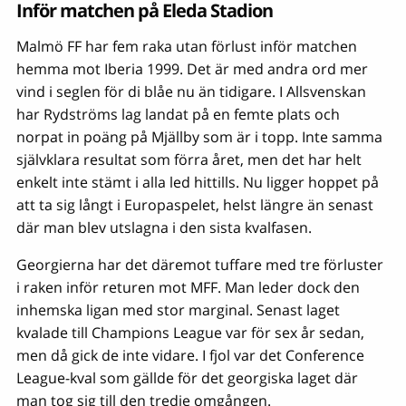
Inför matchen på Eleda Stadion
Malmö FF har fem raka utan förlust inför matchen
hemma mot Iberia 1999. Det är med andra ord mer
vind i seglen för di blåe nu än tidigare. I Allsvenskan
har Rydströms lag landat på en femte plats och
norpat in poäng på Mjällby som är i topp. Inte samma
självklara resultat som förra året, men det har helt
enkelt inte stämt i alla led hittills. Nu ligger hoppet på
att ta sig långt i Europaspelet, helst längre än senast
där man blev utslagna i den sista kvalfasen.
Georgierna har det däremot tuffare med tre förluster
i raken inför returen mot MFF. Man leder dock den
inhemska ligan med stor marginal. Senast laget
kvalade till Champions League var för sex år sedan,
men då gick de inte vidare. I fjol var det Conference
League-kval som gällde för det georgiska laget där
man tog sig till den tredje omgången.