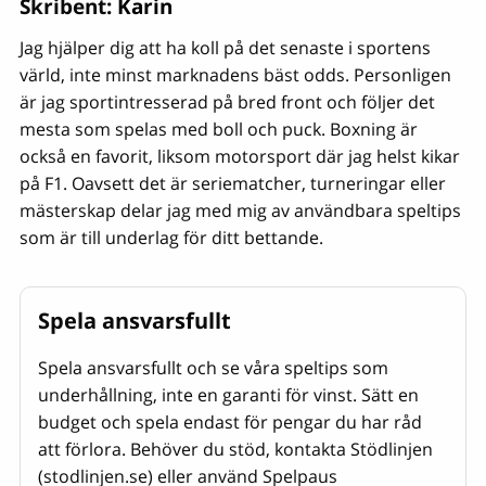
Skribent:
Karin
Jag hjälper dig att ha koll på det senaste i sportens
värld, inte minst marknadens bäst odds. Personligen
är jag sportintresserad på bred front och följer det
mesta som spelas med boll och puck. Boxning är
också en favorit, liksom motorsport där jag helst kikar
på F1. Oavsett det är seriematcher, turneringar eller
mästerskap delar jag med mig av användbara speltips
som är till underlag för ditt bettande.
Spela ansvarsfullt
Spela ansvarsfullt och se våra speltips som
underhållning, inte en garanti för vinst. Sätt en
budget och spela endast för pengar du har råd
att förlora. Behöver du stöd, kontakta Stödlinjen
(stodlinjen.se) eller använd Spelpaus