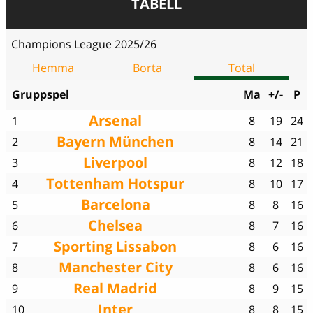
TABELL
Champions League 2025/26
Hemma
Borta
Total
Gruppspel
Ma
+/-
P
Arsenal
1
8
19
24
Bayern München
2
8
14
21
Liverpool
3
8
12
18
Tottenham Hotspur
4
8
10
17
Barcelona
5
8
8
16
Chelsea
6
8
7
16
Sporting Lissabon
7
8
6
16
Manchester City
8
8
6
16
Real Madrid
9
8
9
15
Inter
10
8
8
15