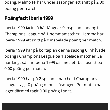
poäng. Malmö FF har under säsongen ett snitt på 2,00
poäng per match.
Poängfacit Iberia 1999
Iberia 1999 facit så här långt är 0 inspelade poäng i
Champions League på 1 hemmamatcher. Hemma har
Iberia 1999 ett snitt på 0 inspelade poäng per match.
Iberia 1999 har på bortaplan denna säsong 0 inhåvade
poäng i Champions League på 1 spelade matcher. Så
här långt så har Iberia 1999 därmed ett bortasnitt på
0,00 poäng per match.
Iberia 1999 har på 2 spelade matcher i Champions
League tagit 0 poäng denna säsongen. Per match har
laget därmed tagit 0,00 poäng i snitt.