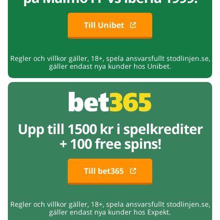
Till Unibet
Regler och villkor gäller, 18+, spela ansvarsfullt stodlinjen.se,
gäller endast nya kunder hos Unibet.
Upp till 1500 kr i spelkrediter
+ 100 free spins!
Till bet365
Regler och villkor gäller, 18+, spela ansvarsfullt stodlinjen.se,
gäller endast nya kunder hos Expekt.