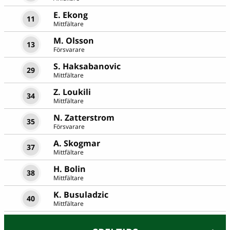
E. Ekong
11
Mittfältare
M. Olsson
13
Försvarare
S. Haksabanovic
29
Mittfältare
Z. Loukili
34
Mittfältare
N. Zatterstrom
35
Försvarare
A. Skogmar
37
Mittfältare
H. Bolin
38
Mittfältare
K. Busuladzic
40
Mittfältare