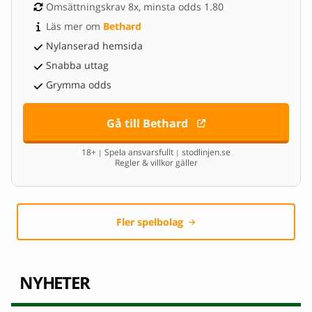
Omsättningskrav 8x, minsta odds 1.80
Läs mer om 
Bethard
Nylanserad hemsida
Snabba uttag
Grymma odds
Gå till Bethard
18+
Spela ansvarsfullt
stodlinjen.se
|
|
Regler & villkor gäller
Fler spelbolag
NYHETER