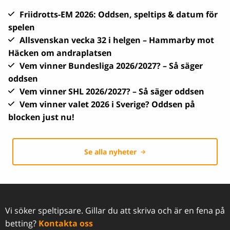
Friidrotts-EM 2026: Oddsen, speltips & datum för
spelen
Allsvenskan vecka 32 i helgen – Hammarby mot
Häcken om andraplatsen
Vem vinner Bundesliga 2026/2027? – Så säger
oddsen
Vem vinner SHL 2026/2027? – Så säger oddsen
Vem vinner valet 2026 i Sverige? Oddsen på
blocken just nu!
Se alla nyheter
Vi söker speltipsare. Gillar du att skriva och är en fena på
betting?
Kontakta oss