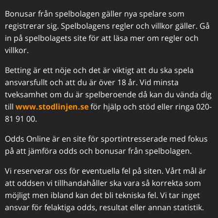
Bonusar från spelbolagen gäller nya spelare som
registrerar sig. Spelbolagens regler och villkor gäller. Gå
in på spelbolagets site för att läsa mer om regler och
villkor.
Betting är ett nöje och det är viktigt att du ska spela
ansvarsfullt och att du är över 18 år. Vid minsta
tveksamhet om du är spelberoende då kan du vända dig
till
www.stodlinjen.se
för hjälp och stöd eller ringa 020-
81 91 00.
Odds Online är en site för sportintresserade med fokus
på att jämföra odds och bonusar från spelbolagen.
Vi reserverar oss för eventuella fel på siten. Vårt mål är
att oddsen vi tillhandahåller ska vara så korrekta som
möjligt men ibland kan det bli tekniska fel. Vi tar inget
ansvar för felaktiga odds, resultat eller annan statistik.