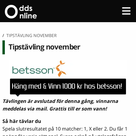
/
TIPSTÄVLING NOVEMBER
Tipstävling november
Tävlingen är avslutad för denna gång, vinnarna
meddelas via mail. Grattis till er som vann!
Så här tävlar du
Spela slutresultatet på 10 matcher: 1, X eller 2. Du får 1