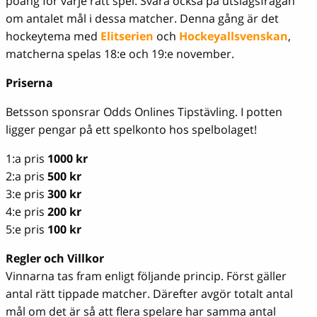
poäng för varje rätt spel. Svara också på utslagsfrågan
om antalet mål i dessa matcher. Denna gång är det
hockeytema med
Elitserien
och
Hockeyallsvenskan
,
matcherna spelas 18:e och 19:e november.
Priserna
Betsson sponsrar Odds Onlines Tipstävling. I potten
ligger pengar på ett spelkonto hos spelbolaget!
1:a pris
1000 kr
2:a pris
500 kr
3:e pris
300 kr
4:e pris
200 kr
5:e pris
100 kr
Regler och Villkor
Vinnarna tas fram enligt följande princip. Först gäller
antal rätt tippade matcher. Därefter avgör totalt antal
mål om det är så att flera spelare har samma antal