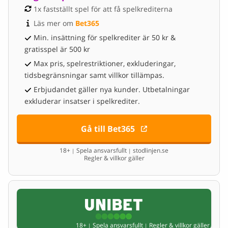
1x fastställt spel för att få spelkrediterna
Läs mer om 
Bet365
Min. insättning för spelkrediter är 50 kr &
gratisspel är 500 kr
Max pris, spelrestriktioner, exkluderingar,
tidsbegränsningar samt villkor tillämpas.
Erbjudandet gäller nya kunder. Utbetalningar
exkluderar insatser i spelkrediter.
Gå till Bet365
18+
Spela ansvarsfullt
stodlinjen.se
|
|
Regler & villkor gäller
18+
Spela ansvarsfullt
Regler & villkor gäller
|
|