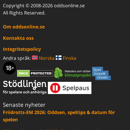
Copyright © 2008-2026 oddsonline.se
All Rights Reserved.
Om oddsonline.se
Kontakta oss
Integritetspolicy
Andra språk:
Norska
Finska
Senaste nyheter
Friidrotts-EM 2026: Oddsen, speltips & datum för
spelen