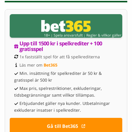
18+
Spela ansvarsfullt
Regler & villkor gäller
|
|
Upp till 1500 kr i spelkrediter + 100 
gratisspel
1x fastställt spel för att få spelkrediterna
Läs mer om 
Bet365
Min. insättning för spelkrediter är 50 kr &
gratisspel är 500 kr
Max pris, spelrestriktioner, exkluderingar,
tidsbegränsningar samt villkor tillämpas.
Erbjudandet gäller nya kunder. Utbetalningar
exkluderar insatser i spelkrediter.
Gå till Bet365