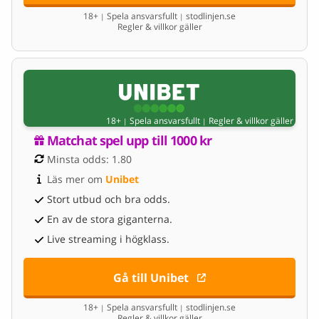
18+
Spela ansvarsfullt
stodlinjen.se
|
|
Regler & villkor gäller
18+
Spela ansvarsfullt
Regler & villkor gäller
|
|
Matchat spel upp till 1000 kr
Minsta odds: 1.80
Läs mer om 
Unibet
Stort utbud och bra odds.
En av de stora giganterna.
Live streaming i högklass.
Gå till Unibet
18+
Spela ansvarsfullt
stodlinjen.se
|
|
Regler & villkor gäller