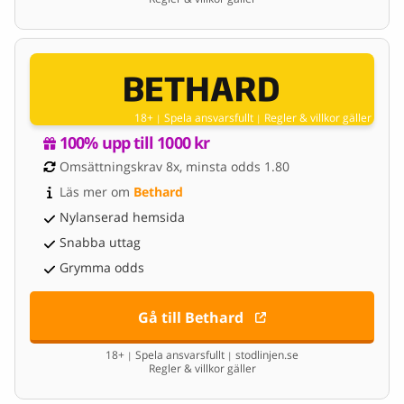
18+
Spela ansvarsfullt
Regler & villkor gäller
|
|
100% upp till 1000 kr
Omsättningskrav 8x, minsta odds 1.80
Läs mer om 
Bethard
Nylanserad hemsida
Snabba uttag
Grymma odds
Gå till Bethard
18+
Spela ansvarsfullt
stodlinjen.se
|
|
Regler & villkor gäller