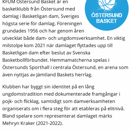
KFUM Östersund Basket är en
basketklubb från Östersund med
damlag i Basketligan dam, Sveriges
högsta serie för damlag. Föreningen
grundades 1956 och har genom åren
utvecklat både dam- och ungdomsverksamhet. En viktig
milstolpe kom 2021 när damlaget flyttades upp till
Basketligan dam efter beslut av Svenska
Basketbollförbundet. Hemmamatcherna spelas i
Östersunds Sporthall i centrala Östersund, en arena som
även nyttjas av Jämtland Baskets herrlag.
Klubben har byggt sin identitet på en lång
ungdomstradition med dokumenterade framgångar i
pojk- och flicklag, samtidigt som damverksamheten
organiserats om i flera steg för att etableras på elitnivå.
Bland spelare som representerat damlaget märks
Mehryn Kraker (2021-2022).