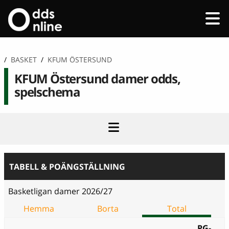
/
BASKET
/
KFUM ÖSTERSUND
KFUM Östersund damer odds,
spelschema
TABELL & POÄNGSTÄLLNING
Basketligan damer 2026/27
Hemma
Borta
Total
PG-