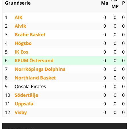
Grundserie
Ma
P
MP
1
AIK
0
0
0
2
Alvik
0
0
0
3
Brahe Basket
0
0
0
4
Högsbo
0
0
0
5
IK Eos
0
0
0
6
KFUM Östersund
0
0
0
7
Norrköpings Dolphins
0
0
0
8
Northland Basket
0
0
0
9
Onsala Pirates
0
0
0
10
Södertälje
0
0
0
11
Uppsala
0
0
0
12
Visby
0
0
0