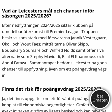
Vad är Leicesters mål och chanser inför
säsongen 2025/2026?
Efter nedflyttningen 2024/2025 siktar klubben på
omedelbar återkomst till Premier League. Truppen
beskrivs som stark med försvararna Jannik Vestergaard,
Okoli och Wout Faes; mittfältarna Oliver Skipp,
Boubakary Soumaré och Wilfred Ndidi; samt offensiva
alternativ som Stephy Mavididi, Bilal El Khannouss och
Abdul Fatawu. Sammantaget bedöms Leicester ha goda
chanser till uppflyttning, även om ett poängavdrag vägs
in.
Finns det risk för poängavdrag 2025/2026?
Ja, det finns uppgifter om ett förväntat poängavdrag
kopplat till ekonomiska oegentligheter. Omfattning och
exakt inverkan avgörs av ligans besked och kan påverka