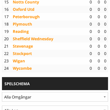
15
Notts County
0
0
0
16
Oxford Utd
0
0
0
17
Peterborough
0
0
0
18
Plymouth
0
0
0
19
Reading
0
0
0
20
Sheffield Wednesday
0
0
0
21
Stevenage
0
0
0
22
Stockport
0
0
0
23
Wigan
0
0
0
24
Wycombe
0
0
0
SPELSCHEMA