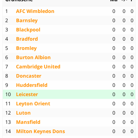
1
AFC Wimbledon
0
0
0
2
Barnsley
0
0
0
3
Blackpool
0
0
0
4
Bradford
0
0
0
5
Bromley
0
0
0
6
Burton Albion
0
0
0
7
Cambridge United
0
0
0
8
Doncaster
0
0
0
9
Huddersfield
0
0
0
10
Leicester
0
0
0
11
Leyton Orient
0
0
0
12
Luton
0
0
0
13
Mansfield
0
0
0
14
Milton Keynes Dons
0
0
0