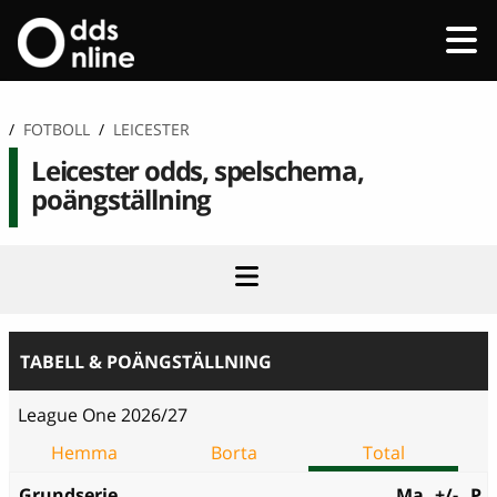
/
FOTBOLL
/
LEICESTER
Leicester odds, spelschema,
poängställning
TABELL & POÄNGSTÄLLNING
League One 2026/27
Hemma
Borta
Total
Grundserie
Ma
+/-
P