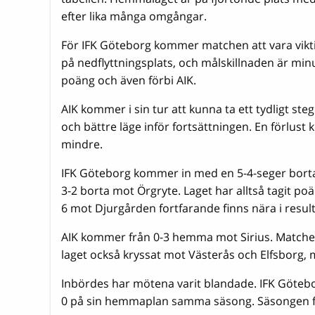
efter lika många omgångar.
För IFK Göteborg kommer matchen att vara vikti
på nedflyttningsplats, och målskillnaden är mi
poäng och även förbi AIK.
AIK kommer i sin tur att kunna ta ett tydligt st
och bättre läge inför fortsättningen. En förlus
mindre.
IFK Göteborg kommer in med en 5-4-seger borta 
3-2 borta mot Örgryte. Laget har alltså tagit po
6 mot Djurgården fortfarande finns nära i result
AIK kommer från 0-3 hemma mot Sirius. Matche
laget också kryssat mot Västerås och Elfsborg,
Inbördes har mötena varit blandade. IFK Göte
0 på sin hemmaplan samma säsong. Säsongen f