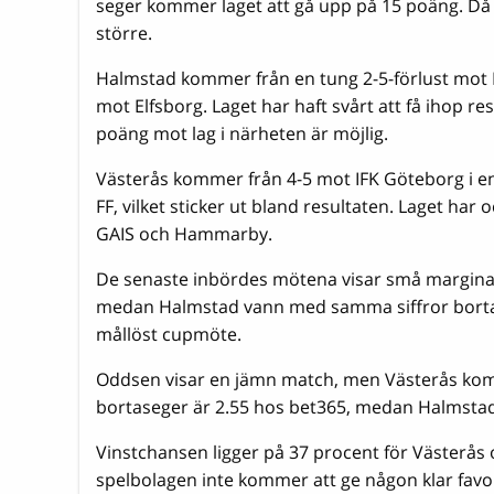
seger kommer laget att gå upp på 15 poäng. Då k
större.
Halmstad kommer från en tung 2-5-förlust mot M
mot Elfsborg. Laget har haft svårt att få ihop 
poäng mot lag i närheten är möjlig.
Västerås kommer från 4-5 mot IFK Göteborg i e
FF, vilket sticker ut bland resultaten. Laget ha
GAIS och Hammarby.
De senaste inbördes mötena visar små marginale
medan Halmstad vann med samma siffror borta. 
mållöst cupmöte.
Oddsen visar en jämn match, men Västerås kom
bortaseger är 2.55 hos bet365, medan Halmstad 
Vinstchansen ligger på 37 procent för Västerås 
spelbolagen inte kommer att ge någon klar favo