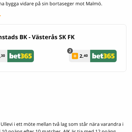
a bygga vidare på sin bortaseger mot Malmö.
>
stads BK - Västerås SK FK
.
2.
30
40
levi i ett möte mellan två lag som står nära varandra i
 10 poäng efter 10 matcher. AIK är tia med 12 poäng