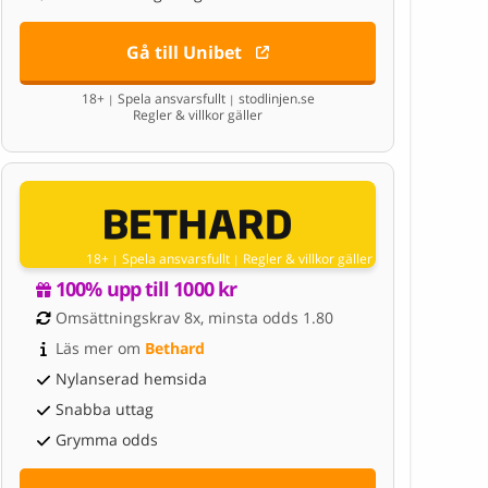
Gå till Unibet
18+
Spela ansvarsfullt
stodlinjen.se
|
|
Regler & villkor gäller
18+
Spela ansvarsfullt
Regler & villkor gäller
|
|
100% upp till 1000 kr
Omsättningskrav 8x, minsta odds 1.80
Läs mer om 
Bethard
Nylanserad hemsida
Snabba uttag
Grymma odds