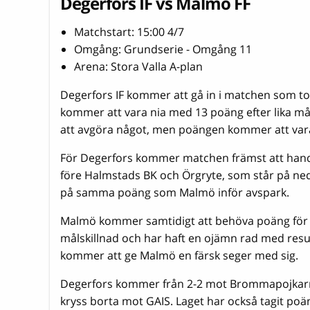
Degerfors IF vs Malmö FF
Matchstart: 15:00 4/7
Omgång: Grundserie - Omgång 11
Arena: Stora Valla A-plan
Degerfors IF kommer att gå in i matchen som t
kommer att vara nia med 13 poäng efter lika 
att avgöra något, men poängen kommer att vara v
För Degerfors kommer matchen främst att handl
före Halmstads BK och Örgryte, som står på ned
på samma poäng som Malmö inför avspark.
Malmö kommer samtidigt att behöva poäng för a
målskillnad och har haft en ojämn rad med resul
kommer att ge Malmö en färsk seger med sig.
Degerfors kommer från 2-2 mot Brommapojkarna.
kryss borta mot GAIS. Laget har också tagit poä