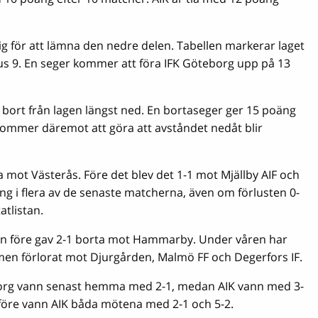
g för att lämna den nedre delen. Tabellen markerar laget
nus 9. En seger kommer att föra IFK Göteborg upp på 13
eg bort från lagen längst ned. En bortaseger ger 15 poäng
t kommer däremot att göra att avståndet nedåt blir
mot Västerås. Före det blev det 1-1 mot Mjällby AIF och
äng i flera av de senaste matcherna, även om förlusten 0-
atlistan.
n före gav 2-1 borta mot Hammarby. Under våren har
 men förlorat mot Djurgården, Malmö FF och Degerfors IF.
borg vann senast hemma med 2-1, medan AIK vann med 3-
öre vann AIK båda mötena med 2-1 och 5-2.