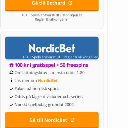
Gå till Bethard
18+
Spela ansvarsfullt
stodlinjen.se
|
|
Regler & villkor gäller
18+
Spela ansvarsfullt
Regler & villkor gäller
|
|
100 kr i gratisspel + 50 freespins
Omsättningskrav -, minsta odds 1.80
Läs mer om 
NordicBet
Fokus på nordisk sport.
Odds på lägre divisioner och serier.
Norskt spelbolag grundat 2002.
Gå till NordicBet