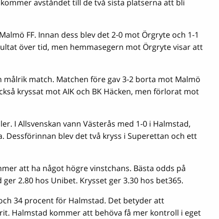
ommer avståndet till de två sista platserna att bli
almö FF. Innan dess blev det 2-0 mot Örgryte och 1-1
resultat över tid, men hemmasegern mot Örgryte visar att
n målrik match. Matchen före gav 3-2 borta mot Malmö
r också kryssat mot AIK och BK Häcken, men förlorat mot
r. I Allsvenskan vann Västerås med 1-0 i Halmstad,
Dessförinnan blev det två kryss i Superettan och ett
mer att ha något högre vinstchans. Bästa odds på
ger 2.80 hos Unibet. Krysset ger 3.30 hos bet365.
och 34 procent för Halmstad. Det betyder att
rit. Halmstad kommer att behöva få mer kontroll i eget