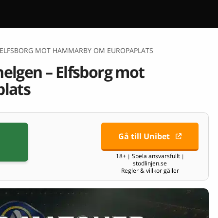
 – ELFSBORG MOT HAMMARBY OM EUROPAPLATS
helgen – Elfsborg mot
lats
Gå till Unibet
18+
Spela ansvarsfullt
|
|
stodlinjen.se
Regler & villkor gäller