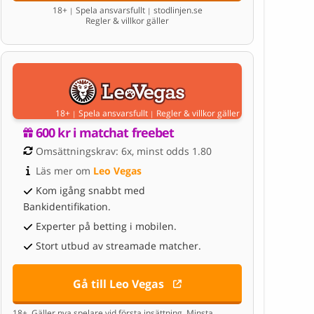
18+
Spela ansvarsfullt
stodlinjen.se
|
|
Regler & villkor gäller
18+
Spela ansvarsfullt
Regler & villkor gäller
|
|
600 kr i matchat freebet
Omsättningskrav: 6x, minst odds 1.80
Läs mer om 
Leo Vegas
Kom igång snabbt med
Bankidentifikation.
Experter på betting i mobilen.
Stort utbud av streamade matcher.
Gå till Leo Vegas
18+. Gäller nya spelare vid första insättning. Minsta