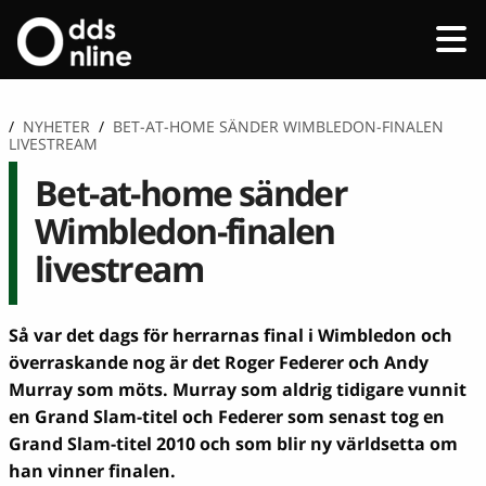
/
NYHETER
/
BET-AT-HOME SÄNDER WIMBLEDON-FINALEN
LIVESTREAM
Bet-at-home sänder
Wimbledon-finalen
livestream
Så var det dags för herrarnas final i Wimbledon och
överraskande nog är det Roger Federer och Andy
Murray som möts. Murray som aldrig tidigare vunnit
en Grand Slam-titel och Federer som senast tog en
Grand Slam-titel 2010 och som blir ny världsetta om
han vinner finalen.