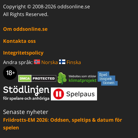
Copyright © 2008-2026 oddsonline.se
All Rights Reserved.
Om oddsonline.se
Kontakta oss
Integritetspolicy
Andra språk:
Norska
Finska
Senaste nyheter
Friidrotts-EM 2026: Oddsen, speltips & datum för
spelen