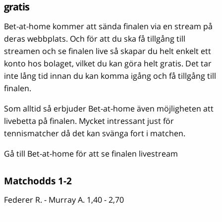
gratis
Bet-at-home kommer att sända finalen via en stream på
deras webbplats. Och för att du ska få tillgång till
streamen och se finalen live så skapar du helt enkelt ett
konto hos bolaget, vilket du kan göra helt gratis. Det tar
inte lång tid innan du kan komma igång och få tillgång till
finalen.
Som alltid så erbjuder Bet-at-home även möjligheten att
livebetta på finalen. Mycket intressant just för
tennismatcher då det kan svänga fort i matchen.
Gå till Bet-at-home för att se finalen livestream
Matchodds 1-2
Federer R. - Murray A. 1,40 - 2,70