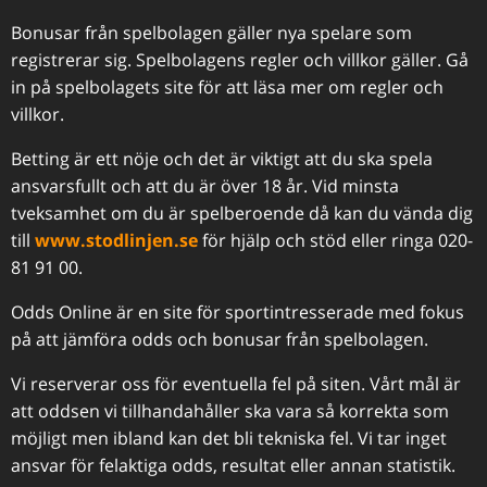
Bonusar från spelbolagen gäller nya spelare som
registrerar sig. Spelbolagens regler och villkor gäller. Gå
in på spelbolagets site för att läsa mer om regler och
villkor.
Betting är ett nöje och det är viktigt att du ska spela
ansvarsfullt och att du är över 18 år. Vid minsta
tveksamhet om du är spelberoende då kan du vända dig
till
www.stodlinjen.se
för hjälp och stöd eller ringa 020-
81 91 00.
Odds Online är en site för sportintresserade med fokus
på att jämföra odds och bonusar från spelbolagen.
Vi reserverar oss för eventuella fel på siten. Vårt mål är
att oddsen vi tillhandahåller ska vara så korrekta som
möjligt men ibland kan det bli tekniska fel. Vi tar inget
ansvar för felaktiga odds, resultat eller annan statistik.