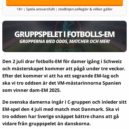
18+
Spela ansvarsfullt
stodlinjen.se
Regler & villkor gäller
|
|
Den 2 juli drar fotbolls-EM för damer igång i Schweiz
och mästerskapet kommer att pågå under tre veckor.
Efter det kommer vi att ha ett segrande EM-lag
och
ska vi tro oddsen är det VM-mästarinnorna Spanien
som vinner dam-EM 2025.
De svenska damerna ingår i C-gruppen och inleder sitt
EM-spel den 4 juli med match mot Danmark. Ska vi
tro oddsen har Sverige snäppet bättre chans att gå
vidare från gruppspelet än danskorna.