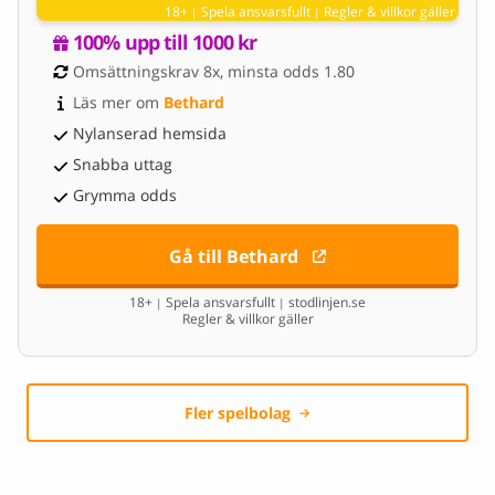
18+
Spela ansvarsfullt
Regler & villkor gäller
|
|
100% upp till 1000 kr
Omsättningskrav 8x, minsta odds 1.80
Läs mer om 
Bethard
Nylanserad hemsida
Snabba uttag
Grymma odds
Gå till Bethard
18+
Spela ansvarsfullt
stodlinjen.se
|
|
Regler & villkor gäller
Fler spelbolag