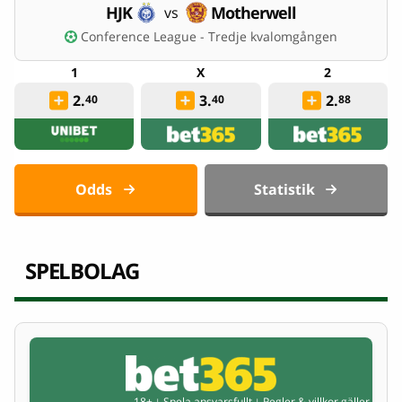
HJK
Motherwell
vs
Conference League - Tredje kvalomgången
2.
3.
2.
40
40
88
Odds
Statistik
SPELBOLAG
18+
Spela ansvarsfullt
Regler & villkor gäller
|
|