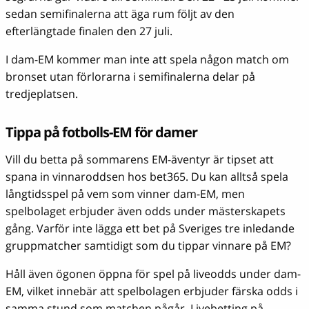
sedan semifinalerna att äga rum följt av den
efterlängtade finalen den 27 juli.
I dam-EM kommer man inte att spela någon match om
bronset utan förlorarna i semifinalerna delar på
tredjeplatsen.
Tippa på fotbolls-EM för damer
Vill du betta på sommarens EM-äventyr är tipset att
spana in vinnaroddsen hos bet365. Du kan alltså spela
långtidsspel på vem som vinner dam-EM, men
spelbolaget erbjuder även odds under mästerskapets
gång. Varför inte lägga ett bet på Sveriges tre inledande
gruppmatcher samtidigt som du tippar vinnare på EM?
Håll även ögonen öppna för spel på liveodds under dam-
EM, vilket innebär att spelbolagen erbjuder färska odds i
samma stund som matchen pågår. Livebetting på