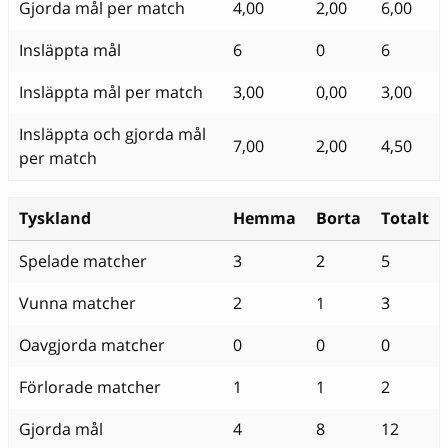
Gjorda mål per match
4,00
2,00
6,00
Insläppta mål
6
0
6
Insläppta mål per match
3,00
0,00
3,00
Insläppta och gjorda mål
7,00
2,00
4,50
per match
Tyskland
Hemma
Borta
Totalt
Spelade matcher
3
2
5
Vunna matcher
2
1
3
Oavgjorda matcher
0
0
0
Förlorade matcher
1
1
2
Gjorda mål
4
8
12