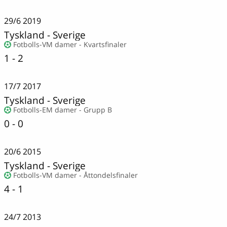
29/6
2019
Tyskland
-
Sverige
Fotbolls-VM damer - Kvartsfinaler
1 - 2
17/7
2017
Tyskland
-
Sverige
Fotbolls-EM damer - Grupp B
0 - 0
20/6
2015
Tyskland
-
Sverige
Fotbolls-VM damer - Åttondelsfinaler
4 - 1
24/7
2013