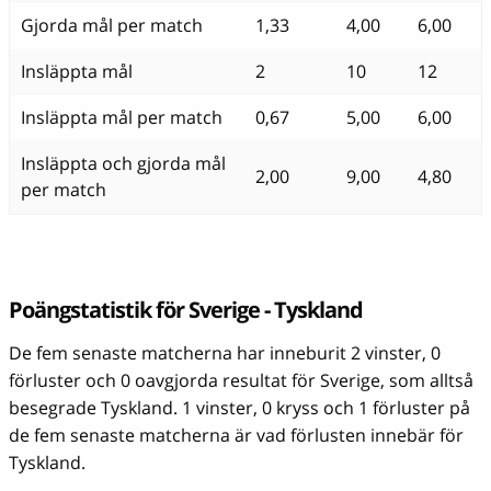
Gjorda mål per match
1,33
4,00
6,00
Insläppta mål
2
10
12
Insläppta mål per match
0,67
5,00
6,00
Insläppta och gjorda mål
2,00
9,00
4,80
per match
Poängstatistik för Sverige - Tyskland
De fem senaste matcherna har inneburit 2 vinster, 0
förluster och 0 oavgjorda resultat för Sverige, som alltså
besegrade Tyskland. 1 vinster, 0 kryss och 1 förluster på
de fem senaste matcherna är vad förlusten innebär för
Tyskland.