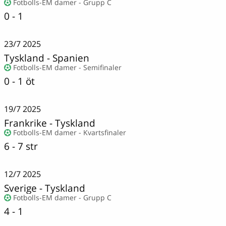
Fotbolls-EM damer - Grupp C
0 - 1
23/7
2025
Tyskland
-
Spanien
Fotbolls-EM damer - Semifinaler
0 - 1 öt
19/7
2025
Frankrike
-
Tyskland
Fotbolls-EM damer - Kvartsfinaler
6 - 7 str
12/7
2025
Sverige
-
Tyskland
Fotbolls-EM damer - Grupp C
4 - 1