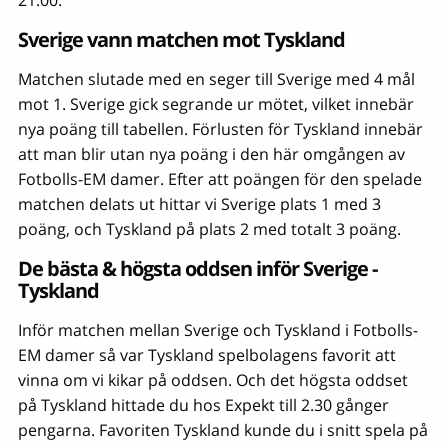
21:00.
Sverige vann matchen mot Tyskland
Matchen slutade med en seger till Sverige med 4 mål
mot 1. Sverige gick segrande ur mötet, vilket innebär
nya poäng till tabellen. Förlusten för Tyskland innebär
att man blir utan nya poäng i den här omgången av
Fotbolls-EM damer. Efter att poängen för den spelade
matchen delats ut hittar vi Sverige plats 1 med 3
poäng, och Tyskland på plats 2 med totalt 3 poäng.
De bästa & högsta oddsen inför Sverige -
Tyskland
Inför matchen mellan Sverige och Tyskland i Fotbolls-
EM damer så var Tyskland spelbolagens favorit att
vinna om vi kikar på oddsen. Och det högsta oddset
på Tyskland hittade du hos Expekt till 2.30 gånger
pengarna. Favoriten Tyskland kunde du i snitt spela på