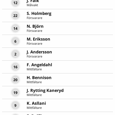
J. Falk
12
Målvakt
S. Holmberg
22
Försvarare
N. Björn
14
Försvarare
M. Eriksson
6
Försvarare
J. Andersson
2
Försvarare
F. Angeldahl
16
Mittfältare
H. Bennison
20
Mittfältare
J. Rytting Kaneryd
19
Mittfältare
K. Asllani
9
Mittfältare