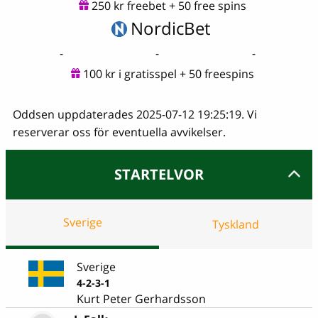
250 kr freebet + 50 free spins
NordicBet
-
-
-
100 kr i gratisspel + 50 freespins
Oddsen uppdaterades 2025-07-12 19:25:19. Vi
reserverar oss för eventuella avvikelser.
STARTELVOR
Sverige
Tyskland
Sverige
4-2-3-1
Kurt Peter Gerhardsson