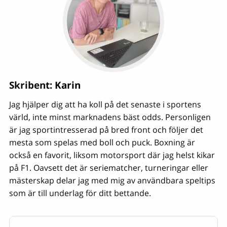
Skribent:
Karin
Jag hjälper dig att ha koll på det senaste i sportens
värld, inte minst marknadens bäst odds. Personligen
är jag sportintresserad på bred front och följer det
mesta som spelas med boll och puck. Boxning är
också en favorit, liksom motorsport där jag helst kikar
på F1. Oavsett det är seriematcher, turneringar eller
mästerskap delar jag med mig av användbara speltips
som är till underlag för ditt bettande.