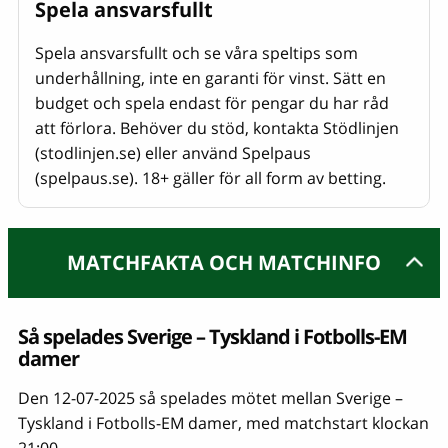
Spela ansvarsfullt
Spela ansvarsfullt och se våra speltips som
underhållning, inte en garanti för vinst. Sätt en
budget och spela endast för pengar du har råd
att förlora. Behöver du stöd, kontakta Stödlinjen
(stodlinjen.se) eller använd Spelpaus
(spelpaus.se). 18+ gäller för all form av betting.
MATCHFAKTA OCH MATCHINFO
Så spelades Sverige – Tyskland i Fotbolls-EM
damer
Den 12-07-2025 så spelades mötet mellan Sverige –
Tyskland i Fotbolls-EM damer, med matchstart klockan