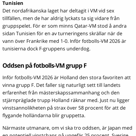
Tunisien
Det nordafrikanska laget har deltagit i VM vid sex
tillfällen, men de har aldrig lyckats ta sig vidare från
gruppspelet. För er som minns Qatar-VM stod å andra
sidan Tunisien för en av turneringens skrällar när de
vann över Frankrike med 1-0. Inför fotbolls-VM 2026 är
tunisierna dock F-gruppens underdog.
Oddsen på fotbolls-VM grupp F
Inför fotbolls-VM 2026 är Holland den stora favoriten att
vinna grupp F. Det faller sig naturligt sett till landets
erfarenhet från mästerskapssammanhang och den
stjärnpräglade trupp Holland räknar med. Just nu ligger
vinstsannolikheten på strax över 58 procent för att de
flygande holländarna blir gruppetta.
Närmaste utmanare, om vi ska tro oddsen, är Japan med
en potentiell vinstchans på ungefär 25 procent. Sverige