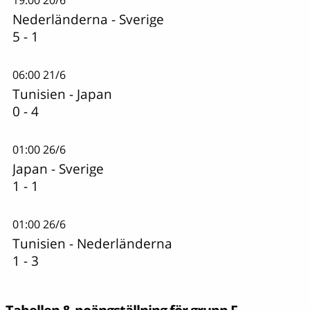
19:00
20/6
Nederländerna
-
Sverige
5 - 1
06:00
21/6
Tunisien
-
Japan
0 - 4
01:00
26/6
Japan - Sverige
1 - 1
01:00
26/6
Tunisien
-
Nederländerna
1 - 3