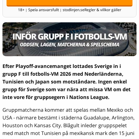
18+
Spela ansvarsfullt
stodlinjen.se
Regler & villkor gäller
|
|
Efter Playoff-avancemanget lottades Sverige in i
grupp F till fotbolls-VM 2026 med Nederländerna,
Tunisien och Japan som motståndare. Ingen enkel
grupp för Sverige som var nära att missa VM om det
inte
vore för gruppsegern i Nations League.
Gruppmatcherna kommer att spelas mellan Mexiko och
USA - närmare bestämt i städerna Guadalupe, Arlington,
Houston och Kansas City. Blågult inleder gruppspelet
med match mot Tunisien på mexikansk mark den 15 juni