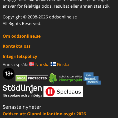
ansvar för felaktiga odds, resultat eller annan statistik.
Copyright © 2008-2026 oddsonline.se
All Rights Reserved.
Om oddsonline.se
Kontakta oss
Integritetspolicy
Andra språk:
Norska
Finska
Senaste nyheter
Oddsen att Gianni Infantino avgår 2026