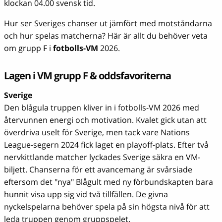
klockan 04.00 svensk tid.
Hur ser Sveriges chanser ut jämfört med motståndarna
och hur spelas matcherna? Här är allt du behöver veta
om grupp F i
fotbolls-VM
2026.
Lagen i VM grupp F & oddsfavoriterna
Sverige
Den blågula truppen kliver in i fotbolls-VM 2026 med
återvunnen energi och motivation. Kvalet gick utan att
överdriva uselt för Sverige, men tack vare Nations
League-segern 2024 fick laget en playoff-plats. Efter två
nervkittlande matcher lyckades Sverige säkra en VM-
biljett. Chanserna för ett avancemang är svårsiade
eftersom det "nya" Blågult med ny förbundskapten bara
hunnit visa upp sig vid två tillfällen. De givna
nyckelspelarna behöver spela på sin högsta nivå för att
leda truppen genom gruppspelet.