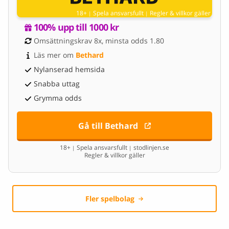
18+
Spela ansvarsfullt
Regler & villkor gäller
|
|
100% upp till 1000 kr
Omsättningskrav 8x, minsta odds 1.80
Läs mer om 
Bethard
Nylanserad hemsida
Snabba uttag
Grymma odds
Gå till Bethard
18+
Spela ansvarsfullt
stodlinjen.se
|
|
Regler & villkor gäller
Fler spelbolag