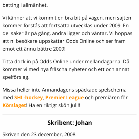
betting i allmänhet.
Vi känner att vi kommit en bra bit på vägen, men sajten
kommer förstås att fortsätta utvecklas under 2009. En
del saker är på gång, andra ligger och väntar. Vi hoppas
att ni besökare uppskattar Odds Online och ser fram
emot ett ännu bättre 2009!
Titta dock in på Odds Online under mellandagarna. Då
kommer vi med nya fräscha nyheter och ett och annat
spelförslag.
Missa heller inte Annandagens späckade spelschema
med
SHL-hockey
,
Premier League
och premiären för
Körslaget
! Ha en riktigt skön Jul!!!
Skribent:
Johan
Skriven den 23 december, 2008