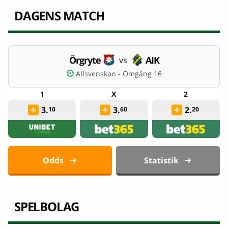
DAGENS MATCH
Örgryte
AIK
vs
Allsvenskan - Omgång 16
3.
3.
2.
10
60
20
Odds
Statistik
SPELBOLAG