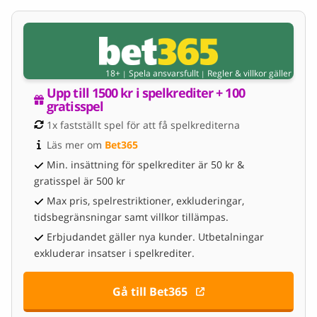
18+
Spela ansvarsfullt
Regler & villkor gäller
|
|
Upp till 1500 kr i spelkrediter + 100 
gratisspel
1x fastställt spel för att få spelkrediterna
Läs mer om 
Bet365
Min. insättning för spelkrediter är 50 kr &
gratisspel är 500 kr
Max pris, spelrestriktioner, exkluderingar,
tidsbegränsningar samt villkor tillämpas.
Erbjudandet gäller nya kunder. Utbetalningar
exkluderar insatser i spelkrediter.
Gå till Bet365