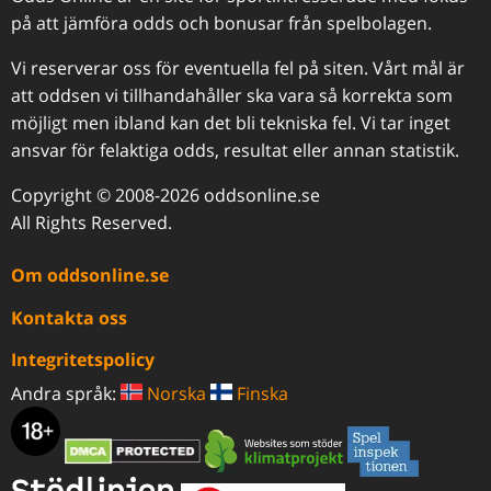
på att jämföra odds och bonusar från spelbolagen.
Vi reserverar oss för eventuella fel på siten. Vårt mål är
att oddsen vi tillhandahåller ska vara så korrekta som
möjligt men ibland kan det bli tekniska fel. Vi tar inget
ansvar för felaktiga odds, resultat eller annan statistik.
Copyright © 2008-2026 oddsonline.se
All Rights Reserved.
Om oddsonline.se
Kontakta oss
Integritetspolicy
Andra språk:
Norska
Finska