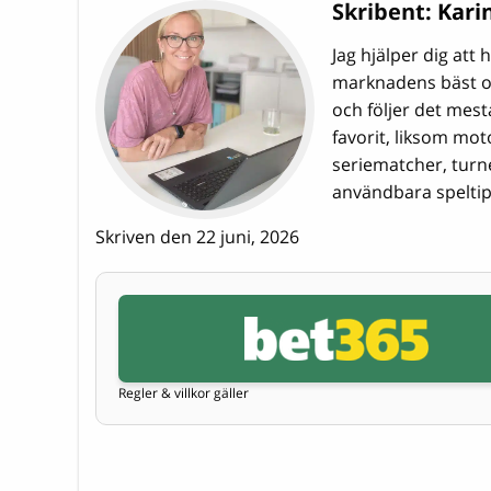
Skribent:
Kari
Jag hjälper dig att 
marknadens bäst od
och följer det mes
favorit, liksom mot
seriematcher, turn
användbara speltips
Skriven den 22 juni, 2026
Regler & villkor gäller