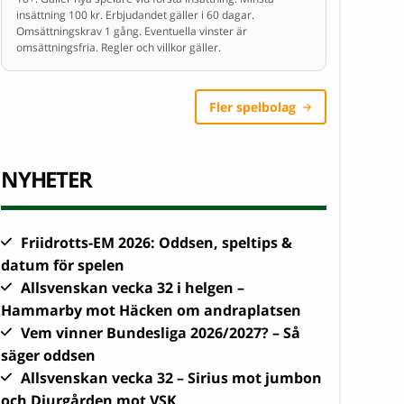
insättning 100 kr. Erbjudandet gäller i 60 dagar.
Omsättningskrav 1 gång. Eventuella vinster är
omsättningsfria. Regler och villkor gäller.
Fler spelbolag
NYHETER
Friidrotts-EM 2026: Oddsen, speltips &
datum för spelen
Allsvenskan vecka 32 i helgen –
Hammarby mot Häcken om andraplatsen
Vem vinner Bundesliga 2026/2027? – Så
säger oddsen
Allsvenskan vecka 32 – Sirius mot jumbon
och Djurgården mot VSK