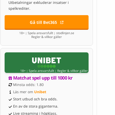
Utbetalningar exkluderar insatser i
spelkrediter.
Gå till Bet365
18+
Spela ansvarsfullt
stodlinjen.se
|
|
Regler & villkor gäller
18+
Spela ansvarsfullt
Regler & villkor gäller
|
|
Matchat spel upp till 1000 kr
Minsta odds: 1.80
Läs mer om 
Unibet
Stort utbud och bra odds.
En av de stora giganterna.
Live streaming i högklass.