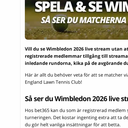
Vill du se Wimbledon 2026 live stream utan at
registrerade medlemmar tillgång till stream
inledande rundorna, kika på de avgörande due
Här är allt du behöver veta för att se matcher v
England Lawn Tennis Club!
Så ser du Wimbledon 2026 live s
Hos bet365 kan du som är registrerad medlem
turneringen. Det kostar ingenting extra att ta
du gör helt vanliga insättningar för att betta.