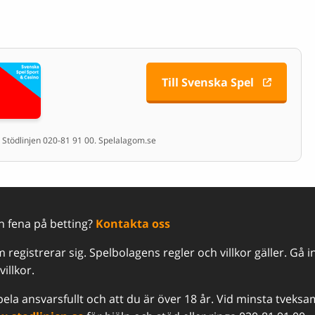
Till Svenska Spel
. Stödlinjen 020-81 91 00. Spelalagom.se
en fena på betting?
Kontakta oss
registrerar sig. Spelbolagens regler och villkor gäller. Gå i
illkor.
 spela ansvarsfullt och att du är över 18 år. Vid minsta tvek