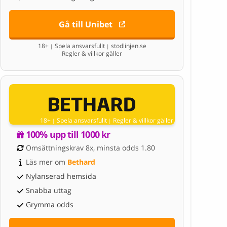
Gå till Unibet
18+
Spela ansvarsfullt
stodlinjen.se
|
|
Regler & villkor gäller
18+
Spela ansvarsfullt
Regler & villkor gäller
|
|
100% upp till 1000 kr
Omsättningskrav 8x, minsta odds 1.80
Läs mer om 
Bethard
Nylanserad hemsida
Snabba uttag
Grymma odds