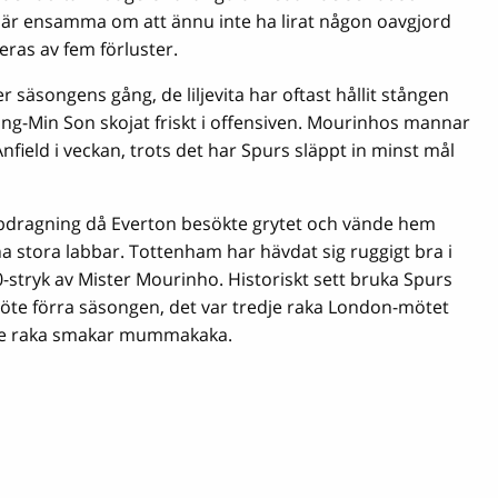
es är ensamma om att ännu inte ha lirat någon oavgjord
ras av fem förluster.
säsongens gång, de liljevita har oftast hållit stången
-Min Son skojat friskt i offensiven. Mourinhos mannar
field i veckan, trots det har Spurs släppt in minst mål
dragning då Everton besökte grytet och vände hem
ina stora labbar. Tottenham har hävdat sig ruggigt bra i
-stryk av Mister Mourinho. Historiskt sett bruka Spurs
möte förra säsongen, det var tredje raka London-mötet
ärde raka smakar mummakaka.