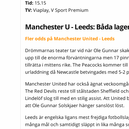
Tid:
15.15
TV:
Viaplay, V Sport Premium
Manchester U - Leeds: Båda lage
Fler odds på Manchester United - Leeds
Drömmarnas teater tar vid när Ole Gunnar skaka
upp till de enorma förväntningarna men 17 pinn
tillrätta i mittens rike. The Peacocks kommer til
urladdning då Newcastle betvingades med 5-2 p
Manchester United har också ägnat veckoomgån
The Red Devils reste till stålstaden Sheffield o
Lindelöf slog till med en stilig assist. Att Unit
att Ole Gunnar Solskjaer hänger sanslöst löst.
Leeds är engelska ligans mest frejdiga fotbollslag
många mål och samtidigt släppt in lika många s