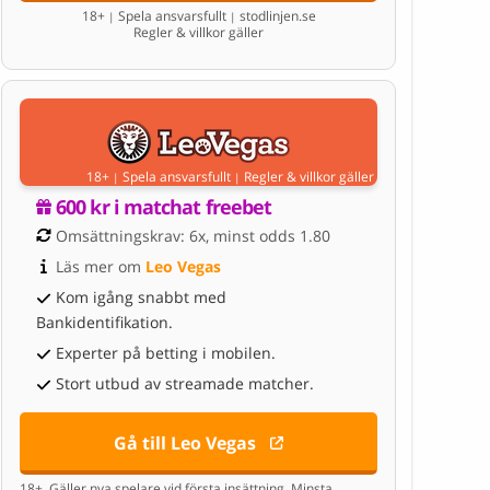
18+
Spela ansvarsfullt
stodlinjen.se
|
|
Regler & villkor gäller
18+
Spela ansvarsfullt
Regler & villkor gäller
|
|
600 kr i matchat freebet
Omsättningskrav: 6x, minst odds 1.80
Läs mer om 
Leo Vegas
Kom igång snabbt med
Bankidentifikation.
Experter på betting i mobilen.
Stort utbud av streamade matcher.
Gå till Leo Vegas
18+. Gäller nya spelare vid första insättning. Minsta