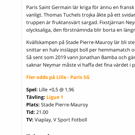
Paris Saint Germain lär kriga för ännu en fransk 
vanligt. Thomas Tuchels trojka åkte på ett sv
truppen är fruktansvärt sargad. Fixstjärnan N
olycksaliga, den förstnämnda blir borta en längr
Kvällskampen på Stade Pierre-Mauroy lär bli stenh
snittar en halv insläppt boll per hemmamatch o
Så sent som 2019 vann Jonathan Bamba och gäng
saknar Neymar måste vi haffa det fina värdet i
Fler odds på Lille - Paris SG
Spel:
Lille +0,5 @ 1,96
Tävling:
Ligue 1
Plats:
Stade Pierre-Mauroy
Tid:
21.00
TV:
Viaplay, V Sport Fotboll