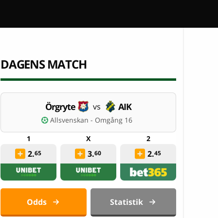
DAGENS MATCH
Örgryte
AIK
vs
Allsvenskan - Omgång 16
2.
3.
2.
65
60
45
Odds
Statistik