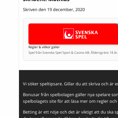
Skriven den 19 december, 2020
Regler & villkor gäller
Spel från Svenska Spel Sport & Casino AB. Åldersgräns 18 år
Vi söker speltipsare. Gillar du att skriva och är 
Bonusar från spelbolagen gäller nya spelare som 
spelbolagets site för att läsa mer om regler och v
Betting är ett nöje och det är viktigt att du ska