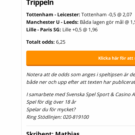
Trippeln
Tottenham - Leicester:
Tottenham -0,5 @ 2,07
Manchester U - Leeds:
Båda lagen gör mål @ 1,
Lille - Paris SG:
Lille +0,5 @ 1,96
Totalt odds:
6,25
Klicka här för att
Notera att de odds som anges i speltipsen är de
både ner och upp efter att texten har publicerat
I samarbete med Svenska Spel Sport & Casino 
Spel för dig över 18 år
Spelar du för mycket?
Ring Stödlinjen: 020-819100
Skribent:
Mathias