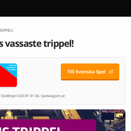
RIPPEL!
 vassaste trippel!
Till Svenska Spel
. Stödlinjen 020-81 91 00. Spelalagom.se