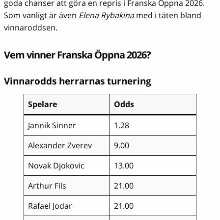
goda chanser att göra en repris i Franska Öppna 2026.
Som vanligt är även
Elena Rybakina
med i täten bland
vinnaroddsen.
Vem vinner Franska Öppna 2026?
Vinnarodds herrarnas turnering
Spelare
Odds
Jannik Sinner
1.28
Alexander Zverev
9.00
Novak Djokovic
13.00
Arthur Fils
21.00
Rafael Jodar
21.00