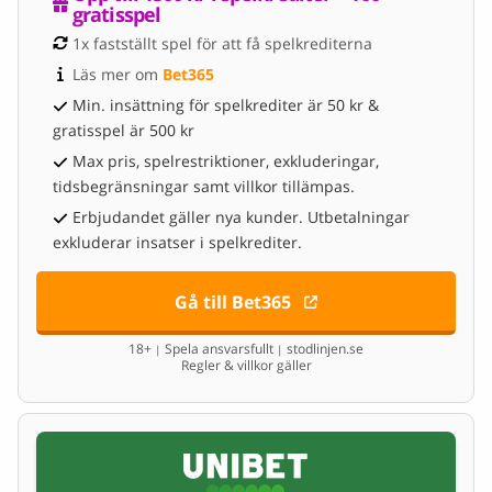
gratisspel
1x fastställt spel för att få spelkrediterna
Läs mer om 
Bet365
Min. insättning för spelkrediter är 50 kr &
gratisspel är 500 kr
Max pris, spelrestriktioner, exkluderingar,
tidsbegränsningar samt villkor tillämpas.
Erbjudandet gäller nya kunder. Utbetalningar
exkluderar insatser i spelkrediter.
Gå till Bet365
18+
Spela ansvarsfullt
stodlinjen.se
|
|
Regler & villkor gäller