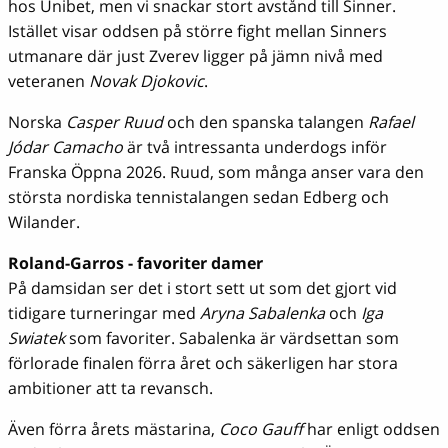
hos Unibet, men vi snackar stort avstånd till Sinner.
Istället visar oddsen på större fight mellan Sinners
utmanare där just Zverev ligger på jämn nivå med
veteranen
Novak Djokovic
.
Norska
Casper Ruud
och den spanska talangen
Rafael
Jódar Camacho
är två intressanta underdogs inför
Franska Öppna 2026. Ruud, som många anser vara den
största nordiska tennistalangen sedan Edberg och
Wilander.
Roland-Garros - favoriter damer
På damsidan ser det i stort sett ut som det gjort vid
tidigare turneringar med
Aryna Sabalenka
och
Iga
Swiatek
som favoriter. Sabalenka är värdsettan som
förlorade finalen förra året och säkerligen har stora
ambitioner att ta revansch.
Även förra årets mästarina,
Coco Gauff
har enligt oddsen