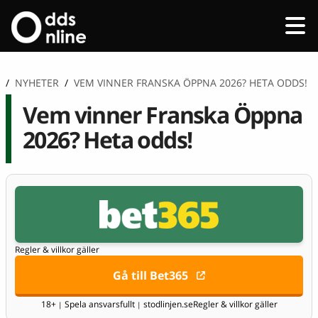
/
NYHETER
/
VEM VINNER FRANSKA ÖPPNA 2026? HETA ODDS!
Vem vinner Franska Öppna
2026? Heta odds!
Regler & villkor gäller
Gå till Bet365
18+
Spela ansvarsfullt
stodlinjen.se
Regler & villkor gäller
|
|