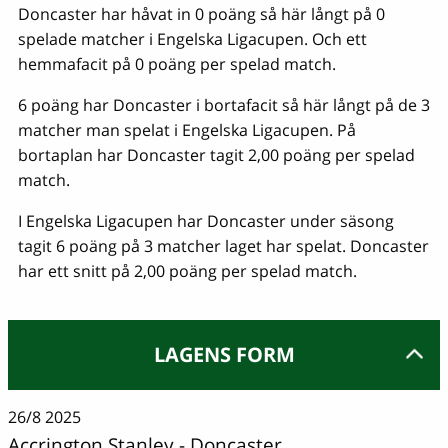
Doncaster har håvat in 0 poäng så här långt på 0
spelade matcher i Engelska Ligacupen. Och ett
hemmafacit på 0 poäng per spelad match.
6 poäng har Doncaster i bortafacit så här långt på de 3
matcher man spelat i Engelska Ligacupen. På
bortaplan har Doncaster tagit 2,00 poäng per spelad
match.
I Engelska Ligacupen har Doncaster under säsong
tagit 6 poäng på 3 matcher laget har spelat. Doncaster
har ett snitt på 2,00 poäng per spelad match.
LAGENS FORM
26/8
2025
Accrington Stanley
-
Doncaster