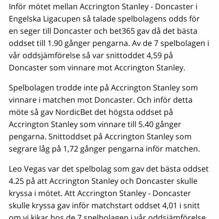
Inför mötet mellan Accrington Stanley - Doncaster i
Engelska Ligacupen så talade spelbolagens odds för
en seger till Doncaster och bet365 gav då det bästa
oddset till 1.90 gånger pengarna. Av de 7 spelbolagen i
vår oddsjämförelse så var snittoddet 4,59 på
Doncaster som vinnare mot Accrington Stanley.
Spelbolagen trodde inte på Accrington Stanley som
vinnare i matchen mot Doncaster. Och inför detta
möte så gav NordicBet det högsta oddset på
Accrington Stanley som vinnare till 5.40 gånger
pengarna. Snittoddset på Accrington Stanley som
segrare låg på 1,72 gånger pengarna inför matchen.
Leo Vegas var det spelbolag som gav det bästa oddset
4.25 på att Accrington Stanley och Doncaster skulle
kryssa i mötet. Att Accrington Stanley - Doncaster
skulle kryssa gav inför matchstart oddset 4,01 i snitt
om vi kikar hos de 7 spelbolagen i vår oddsjämförelse.