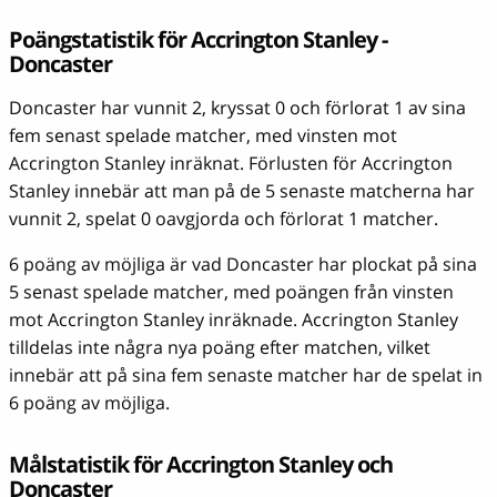
Poängstatistik för Accrington Stanley -
Doncaster
Doncaster har vunnit 2, kryssat 0 och förlorat 1 av sina
fem senast spelade matcher, med vinsten mot
Accrington Stanley inräknat. Förlusten för Accrington
Stanley innebär att man på de 5 senaste matcherna har
vunnit 2, spelat 0 oavgjorda och förlorat 1 matcher.
6 poäng av möjliga är vad Doncaster har plockat på sina
5 senast spelade matcher, med poängen från vinsten
mot Accrington Stanley inräknade. Accrington Stanley
tilldelas inte några nya poäng efter matchen, vilket
innebär att på sina fem senaste matcher har de spelat in
6 poäng av möjliga.
Målstatistik för Accrington Stanley och
Doncaster