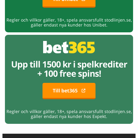
Regler och villkor gäller, 18+, spela ansvarsfullt stodlinjen.se,
gäller endast nya kunder hos Unibet.
Upp till 1500 kr i spelkrediter
+ 100 free spins!
Till bet365
Regler och villkor gäller, 18+, spela ansvarsfullt stodlinjen.se,
gäller endast nya kunder hos Expekt.