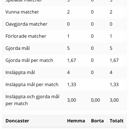
Vunna matcher
2
0
2
Oavgjorda matcher
0
0
0
Förlorade matcher
1
0
1
Gjorda mål
5
0
5
Gjorda mål per match
1,67
0
1,67
Insläppta mål
4
0
4
Insläppta mål per match
1,33
1,33
Insläppta och gjorda mål
3,00
0,00
3,00
per match
Doncaster
Hemma
Borta
Totalt