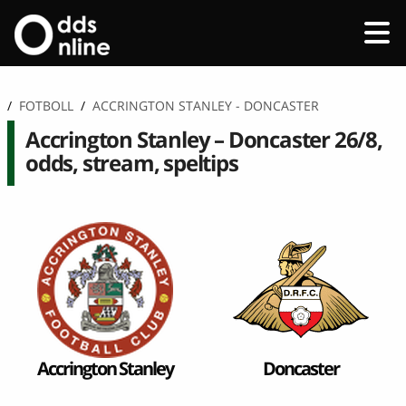
/
FOTBOLL
/
ACCRINGTON STANLEY - DONCASTER
Accrington Stanley – Doncaster 26/8,
odds, stream, speltips
Accrington Stanley
Doncaster