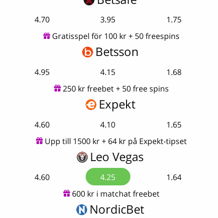
4.70
3.95
1.75
Gratisspel för 100 kr + 50 freespins
Betsson
4.95
4.15
1.68
250 kr freebet + 50 free spins
Expekt
4.60
4.10
1.65
Upp till 1500 kr + 64 kr på Expekt-tipset
Leo Vegas
4.60
4.25
1.64
600 kr i matchat freebet
NordicBet