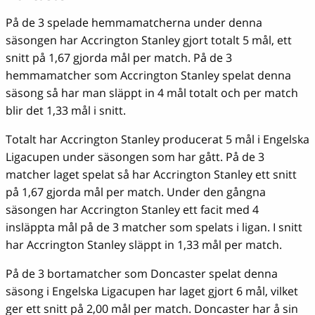
På de 3 spelade hemmamatcherna under denna
säsongen har Accrington Stanley gjort totalt 5 mål, ett
snitt på 1,67 gjorda mål per match. På de 3
hemmamatcher som Accrington Stanley spelat denna
säsong så har man släppt in 4 mål totalt och per match
blir det 1,33 mål i snitt.
Totalt har Accrington Stanley producerat 5 mål i Engelska
Ligacupen under säsongen som har gått. På de 3
matcher laget spelat så har Accrington Stanley ett snitt
på 1,67 gjorda mål per match. Under den gångna
säsongen har Accrington Stanley ett facit med 4
insläppta mål på de 3 matcher som spelats i ligan. I snitt
har Accrington Stanley släppt in 1,33 mål per match.
På de 3 bortamatcher som Doncaster spelat denna
säsong i Engelska Ligacupen har laget gjort 6 mål, vilket
ger ett snitt på 2,00 mål per match. Doncaster har å sin