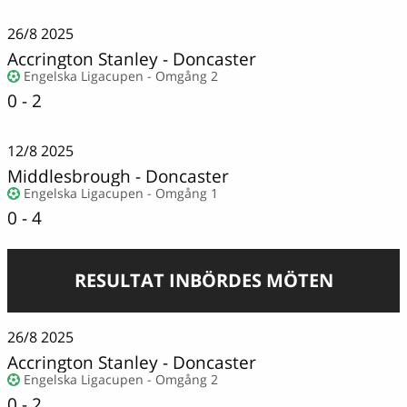
26/8
2025
Accrington Stanley
-
Doncaster
Engelska Ligacupen - Omgång 2
0 - 2
12/8
2025
Middlesbrough
-
Doncaster
Engelska Ligacupen - Omgång 1
0 - 4
RESULTAT INBÖRDES MÖTEN
26/8
2025
Accrington Stanley
-
Doncaster
Engelska Ligacupen - Omgång 2
0 - 2